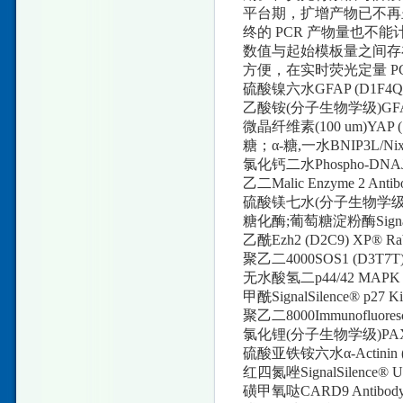
平台期，扩增产物已不再
终的 PCR 产物量也不
数值与起始模板量之间存
方便，在实时荧光定量 P
硫酸镍六水GFAP (D1F4Q)
乙酸铵(分子生物学级)GFAP (
微晶纤维素(100 um)YAP (
糖；α-糖,一水BNIP3L/Nix
氯化钙二水Phospho-DNAJC2/
乙二Malic Enzyme 2 Ant
硫酸镁七水(分子生物学级)PI3 K
糖化酶;葡萄糖淀粉酶SignalSil
乙酰Ezh2 (D2C9) XP® Ra
聚乙二4000SOS1 (D3T7T
无水酸氢二p44/42 MAPK (Erk1
甲酰SignalSilence® p27 Ki
聚乙二8000Immunofluore
氯化锂(分子生物学级)PAX3 
硫酸亚铁铵六水α-Actinin (D
红四氮唑SignalSilence® 
磺甲氧哒CARD9 Antib