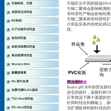
不能区分不同的双链DN
生物耗材、仪器
引物二聚体会影响检测的
免疫组化试剂盒
非特异性产物会影响结果
引物二聚体和非特异性扩增问题
BD耗材
计和反应条件的优化得以解决。
段。
分子生物学试剂盒
放免试剂盒
金标法检测试剂盒
食品检测试剂盒
Western Blot
微囊藻毒素
fbs 胎牛血清
荧光探针：
Real-e qPCR中的
免费代测ELISA服务
杂交的探针，该探针的5'
正常情况下两个基团的空
TSZ elisa试剂盒
针同时结合到模板上，探
RD elisa试剂盒
当扩增延伸到探针结合的位