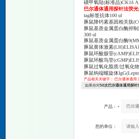
磺甲氧哒(标准品)CK1δ An
巴尔通体通用探针法荧光
tag标签抗体100 ul
豚鼠降钙素基因相关肽(CGRP)
豚鼠基质金属蛋白酶抑制因子1
300 ul
豚鼠基质金属蛋白酶9(MMP
豚鼠黄体激素(LH)ELIS
豚鼠环酸腺苷(cAMP)ELI
豚鼠环酸鸟苷(cGMP)ELI
豚鼠过氧化脂质/过氧化物酶(
豚鼠钩端螺旋体IgG(Lepto
产品相关关键字：
巴尔通体通用
如果你对
50次巴尔通体通用探针
产品：
您的单位：