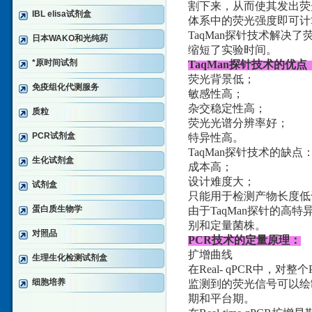
割下来，从而使其发出荧
IBL elisa试剂盒
体系中的荧光强度即可计
TaqMan探针技术解
日本WAKO和光纯药
缩短了实验时间。
*原时间试剂
TaqMan探针技术的优点
荧光背景低；
免疫组化代测服务
敏感性高；
杂交稳定性高；
质粒
荧光光谱分辨率好；
PCR试剂盒
特异性高。
TaqMan探针技术的缺点
生化试剂盒
成本高；
设计难度大；
试剂盒
只能用于检测产物长度低于
蛋白质生物学
由于TaqMan探针的高
别和定量菌株。
对照品
PCR技术的定量原理：
扩增曲线
生理生化检测试剂盒
在Real- qPCR中
细胞培养
监测到的荧光信号可以绘
期和平台期。