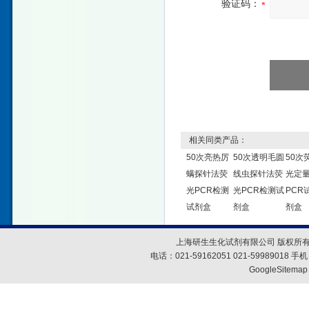
验证码：
相关同类产品：
50次亮热厉
50次透明毛圆
50次
螨探针法荧
线虫探针法荧
光定
光PCR检测
光PCR检测试
PCR
试剂盒
剂盒
剂盒
上海研生生化试剂有限公司 版权所有
电话：021-59162051 021-59989018
GoogleSitemap