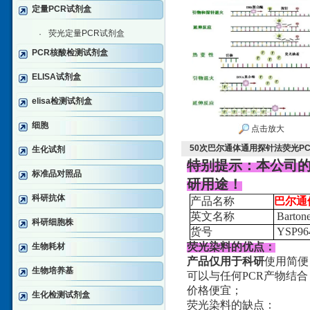
定量PCR试剂盒
荧光定量PCR试剂盒
·
PCR核酸检测试剂盒
ELISA试剂盒
elisa检测试剂盒
细胞
点击放大
50次巴尔通体通用探针法荧光P
生化试剂
特别提示：本公司
标准品对照品
研用途！
科研抗体
产品名称
巴尔通
英文名称
Bartone
科研细胞株
货号
YSP96
荧光染料的优点：
生物耗材
产品仅用于科研
使用简便
生物培养基
可以与任何PCR产物结合
价格便宜；
生化检测试剂盒
荧光染料的缺点：