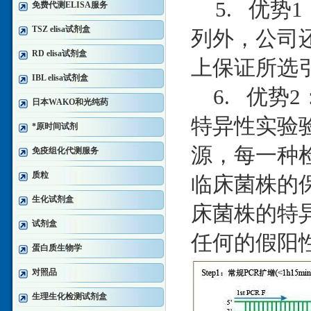
5. 优势
免费代测ELISA服务
TSZ elisa试剂盒
列外，公司
RD elisa试剂盒
上保证所选
IBL elisa试剂盒
6. 优势
日本WAKO和光纯药
特异性实验
*原时间试剂
源，每一种
免疫组化代测服务
质粒
临床菌株的
生化试剂盒
床菌株的特
试剂盒
任何的假阳
蛋白质生物学
对照品
生理生化检测试剂盒