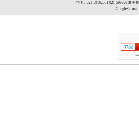
电话：021-59162051 021-5998901
GoogleSitemap
推