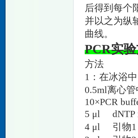
后得到每个阳
并以之为纵
曲线。
PCR实
方法
1：在冰浴
0.5ml离
10×PCR
5 μl dN
4 μl 