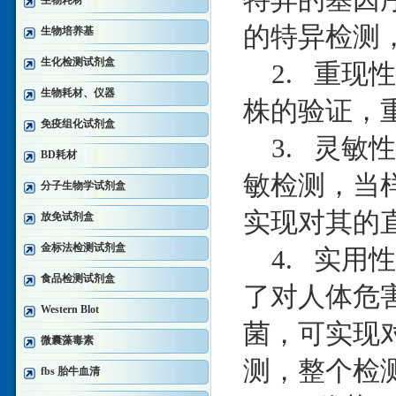
生物耗材
的特异检测，
生物培养基
生化检测试剂盒
2. 重现
生物耗材、仪器
株的验证，重
免疫组化试剂盒
3. 灵敏
BD耗材
敏检测，当样
分子生物学试剂盒
实现对其的
放免试剂盒
金标法检测试剂盒
4. 实用
食品检测试剂盒
了对人体危
Western Blot
菌，可实现
微囊藻毒素
测，整个检测
fbs 胎牛血清