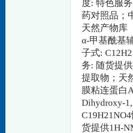
度: 特色服务
药对照品；
天然产物库
α-甲基酰基辅
子式: C12H
务: 随货提
提取物；天
膜粘连蛋白A1抗体
Dihydroxy-1
C19H21NO4
货提供1H-