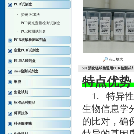
PCR试剂盒
·
荧光-PCR法
·
PCR荧光定量检测试剂盒
·
PCR检测试剂盒
PCR核酸检测试剂盒
定量PCR试剂盒
点击放大
ELISA试剂盒
50T消化链球菌通用PCR检测试
elisa检测试剂盒
特点优势
细胞
生化试剂
1. 特异
标准品对照品
生物信息学分
科研抗体
的比对，确
科研细胞株
特异的基因