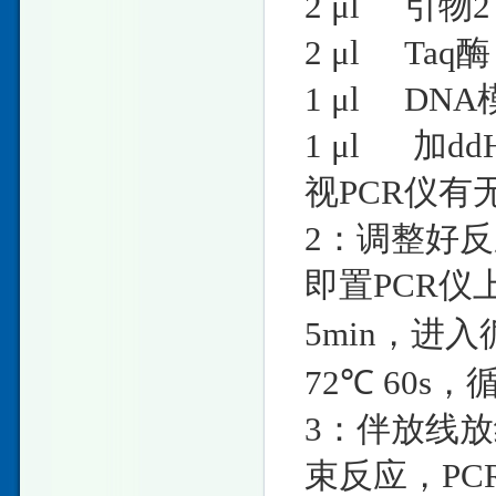
2 μl 
2 μl T
1 μl DNA
1 μl 加ddH
视PCR仪
2：调整好
即置PCR仪
5min，进入循
72℃ 60s，
3：伴放线放
束反应，PC