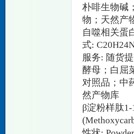
朴啡生物碱
物；天然产
自噬相关蛋白1
式: C20H24
服务: 随货
酵母；白屈
对照品；中
然产物库
β淀粉样肽1-16
(Methoxyca
性状: Powd