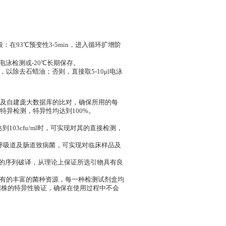
在93℃预变性3-5min，进入循环扩增阶
电泳检测或-20℃长期保存。
，以除去石蜡油；否则，直接取5-10μl电泳
DZ及自建庞大数据库的比对，确保所用的每
异检测，特异性均达到100%。
03cfu/ml时，可实现对其的直接检测，
呼吸道及肠道致病菌，可实现对临床样品及
菌株的序列破译，从理论上保证所选引物具有良
拥有的丰富的菌种资源，每一种检测试剂盒均
菌株的特异性验证，确保在使用过程中不会