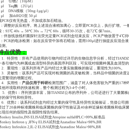
2 μl 引物2（10pM）
2 μl Taq酶 （2U/μl）
1 μl DNA模板（50ng-1μg/μl）
1 μl 加ddH2O至 50 μl
视PCR仪有无热盖，不加或添加石蜡油。
2：调整好反应程序。将上述混合液稍加离心，立即置PCR仪上，执行扩增。一般：
段：93℃ 40s → 58℃ 30s → 72℃ 60s，循环30-35次，在72℃ 保7min。
3：伴放线放线杆菌探针法荧光定量PCR试剂盒结束反应，PCR产物放置于4℃待
4：PCR的电泳检测：如在反应管中加有石蜡油，需用100μl进行抽提反应混合液
检测。
特点优势：
1. 特异性：所有产品使用的引物均经过详尽的生物信息学分析，经过TIAN
一条引物均为种属或血清型特异的基因序列区段，可实现对细菌种属及血清型的特
2. 重现性：该系列所有产品均经过大量实验菌株的验证，重现性为100%。
3. 灵敏性：该系列产品可实现对检测菌的高灵敏检测，当样品中细菌的浓度达到1
无需繁琐的增菌过程。
4. 实用性：
产品仅用于科研
检测范围广，涵盖了对人体危害较为严重的17种
其他环境取样的快速检测，整个检测过程为3-4个小时。
5. 优势1：序列资源丰富，除TIANDZ公布的序列外，公司还进行了大量
好的保守性和特异性。
6. 优势2：该系列试剂盒均经过大量的保守性及特异性实验验证，凭借公司
经过了20余种标准菌株和临床菌株的保守性验证及40余种近缘标准菌株和临床
出现任何的假阳性及假阴性报告结果。
Monkey Insulin,INS ELISA试剂盒Atropine sulfaHPLC>99%,标准品
onkey Inrferon γ ,IFN-γ ELISA试剂盒Azatadine Malea>98%,BR
onkey Inrleukin 2,IL-2 ELISA试剂盒Azatadine Malea>98%,BR