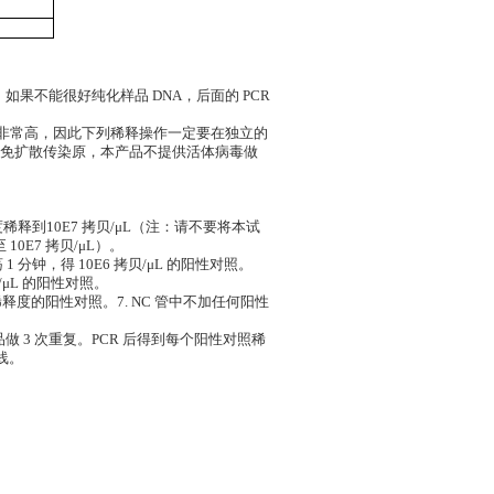
。如果不能很好纯化样品 DNA，后面的 PCR
准品浓度非常高，因此下列稀释操作一定要在独立的
免扩散传染原，本产品不提供活体病毒做
稀释到10E7 拷贝/μL（注：请不要将本试
0E7 拷贝/μL）。
荡 1 分钟，得 10E6 拷贝/μL 的阳性对照。
贝/μL 的阳性对照。
个稀释度的阳性对照。7. NC 管中不加任何阳性
样品做 3 次重复。PCR 后得到每个阳性对照稀
线。