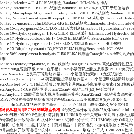
onkey Inrleukin 4,IL-4 ELISA试剂盒 Bamburol HCl≥98%,标准品
Monkey Inrleukin 6,IL-6 ELISA试剂盒Bamburol HCl≥98%,BR,可用于细胞培养
Monkey Macrophage Migration Inhibitory Factor,MIF ELISA试剂盒Bambur
onkey N-rminal procollagen Ⅲ propeptide,PⅢNP ELISA试剂盒Ethambutol Hydro
onkey β2-microglobulin,BMG/β2-MG ELISA试剂盒Ethambutol Hydrochloride
ouse 15-lipoxygenase,15-LO/LOX ELISA试剂盒Ethambutol Hydrochloride>99
ouse 16-αHydroxyestrogen 1,16-α OHE-1 ELISA试剂盒Ethambutol Hydrochl
ouse 17-Hydroxycorticosroids,17-OHCS ELISA试剂盒 Benserazide HCl>98%
ouse 17-Hydroxyprogesrone,17-OHP ELISA试剂盒Benserazide HCl>98%
ouse 25-Dihydroxy vitamin D3,HVD3 ELISA试剂盒Benserazide HCl>98%
Mouse 50% complement hemolysis,CH50 ELISA试剂盒Canagliflozin>
制剂
Mouse 5-Hydroxytryptamine, ELISA试剂盒Canagliflozin>95%,高效的
Azurocidin血琼脂平板(BAP)[血平板]90mm小鼠促肾上腺皮质激素(ACTH)免疫
Alpha-Synuclein改良马丁琼脂培养基70mm小鼠促卵泡素(FSH)免疫试剂盒
beta-Actin (Loading Control)硫乙醇酸盐平板培养基70mm小鼠促甲状腺素释
beta-Amyloid 1-42 (CT)硫乙醇酸盐平板培养基90mm小鼠促甲状腺素(TSH)免
beta Amyloid 1-16表面培养基60mm/25cm²小鼠雌三醇(E3)免疫试剂盒
beta Amyloid 1-28胰蛋白胨大豆琼脂表面培养基60mm/25cm2小鼠雌激素硫酸转
ARIP2a沙保罗葡萄糖琼脂表面培养基60mm/25cm2小鼠雌激素(E)免疫试剂盒
Aquaporin 5玫瑰红钠表面培养基60mm/25cm²小鼠雌二醇受体(ER)免疫试剂盒
施马伦贝格病毒PCR检测试剂盒价格
19号染色体开放阅读框57抗体Isosalicifolin别名:
Powder纯度: 96.0%特色服务: 随货提供1H-NMR等报告关键词: 柴胡属；
19号染色体开放阅读框61抗体Kadsurin A别名: 分子式: C21H24O6性状: Oil纯
关键词: 胡椒属；二氢并呋喃；中药对照品；中药标准品；植物提取物；天然产
19号染色体开放阅读框77抗体Epinortrachelogenin别名: 分子式: C20H22O7性状: