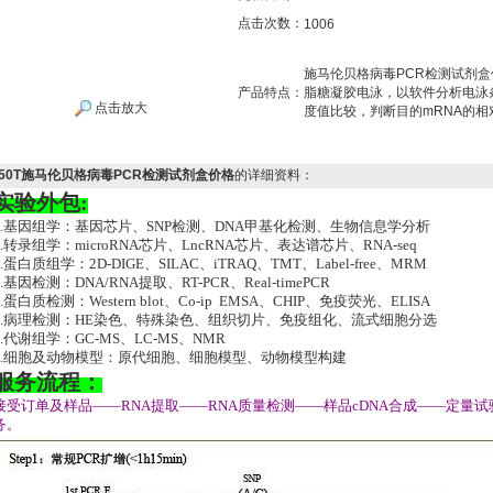
点击次数：
1006
施马伦贝格病毒PCR检测试剂盒
产品特点：
脂糖凝胶电泳，以软件分析电泳
点击放大
度值比较，判断目的mRNA的相
50T施马伦贝格病毒PCR检测试剂盒价格
的详细资料：
实验外包:
1.基因组学：基因芯片、SNP检测、DNA甲基化检测、生物信息学分析
2.转录组学：microRNA芯片、LncRNA芯片、表达谱芯片、RNA-seq
3.蛋白质组学：2D-DIGE、SILAC、iTRAQ、TMT、Label-free、MRM
4.基因检测：DNA/RNA提取、RT-PCR、Real-timePCR
5.蛋白质检测：Western blot、Co-ip EMSA、CHIP、免疫荧光、ELISA
6.病理检测：HE染色、特殊染色、组织切片、免疫组化、流式细胞分选
7.代谢组学：GC-MS、LC-MS、NMR
8.细胞及动物模型：原代细胞、细胞模型、动物模型构建
服务流程：
接受订单及样品——RNA提取——RNA质量检测——样品cDNA合成——定量
务。