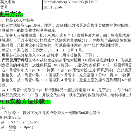
英文名称
Schmallenberg Virus(SBV)RTPCR
货号
HE31526-R
使用方法:
一、样品 DNA 的制备
用自选方法提取 Cps DNA。注意：DNA 纯化方法是决定检测灵敏度的关键因素
再灵敏也不能提高整体检测灵敏度。
二、制备 Cps 标准曲线（以 10-10E6 这 6 个 10 倍稀释度为例。由于标
区域进行，千万不能污染样品或本试剂盒的其他成分）。为增加产品稳定性和避
阳性对照，只提供没有传染性的、可以直接使用的 DN**段作为阳性对照。
1. 标记 6 个离心管，分别为 6，5，4，3，2 和 1 号。
2. 用带芯枪头分别加入 45 μL 超纯水（用带芯枪头，下同）。
.
产品仅用于科研
先将本试剂盒提供的阳性对照用 TE 缓冲液或超纯水 10 倍梯度
剂盒提供的标准品一次性稀释至 10E7拷贝/μL，建议每次稀释 10 倍，梯度稀释至 1
4. 在 6 号管中加入 5 μL 10E7 拷贝/μL 的 Cps 阳性对照(上步稀释所得)，充分震
5. 换枪头，从 6 号管中取 5 μL 溶液到 5 号管中，充分震荡 1 分钟，得 10E5拷
6. 换枪头，从 5 号管中取 5 μL 溶液到 4 号管中，重复上面的操作直到得到 6
对照。
8. 从 1-6 号管中分别取 5 μL 和待测样品一起进行定量 PCR（见下步），每个
释样品的荧光 PCR Ct 值，并以之为纵轴，以浓度的对数值为横轴，绘制标准曲
PCR实验方法步骤：
方法
1：在冰浴中，按以下次序将各成分加入一无菌0.5ml离心管中。
10×PCR buffer
5 μl dNTP mix （2mM）
4 μl 引物1（10pM）