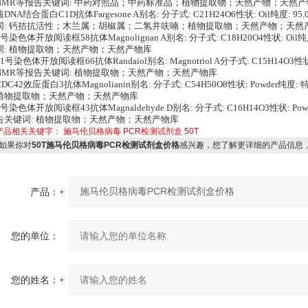
NMR等报告关键词: 中药对照品；中药标准品；植物提取物；天然产物；天然产
核DNA结合蛋白C1D抗体Fargesone A别名: 分子式: C21H24O6性状: Oil纯度:
词: 钙拮抗活性；木兰属；胡椒属；二氢并呋喃；植物提取物；天然产物；天然
1号染色体开放阅读框58抗体Magnolignan A别名: 分子式: C18H20O4性状: O
词: 植物提取物；天然产物；天然产物库
21号染色体开放阅读框66抗体Randaiol别名: Magnotriol A分子式: C15H14O3性
NMR等报告关键词: 植物提取物；天然产物；天然产物库
CDC42效应蛋白3抗体Magnolianin别名: 分子式: C54H50O8性状: Powder
植物提取物；天然产物；天然产物库
7号染色体开放阅读框43抗体Magnaldehyde D别名: 分子式: C16H14O3性状: P
告关键词: 植物提取物；天然产物；天然产物库
产品相关关键字：
施马伦贝格病毒
PCR检测试剂盒
50T
如果你对
50T施马伦贝格病毒PCR检测试剂盒价格
感兴趣，想了解更详细的产品信息
产品：
您的单位：
您的姓名：