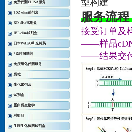
型构建
免费代测ELISA服务
服务流程
TSZ elisa试剂盒
RD elisa试剂盒
接受订单及样
IBL elisa试剂盒
——样品c
日本WAKO和光纯药
——结果交
*原时间试剂
免疫组化代测服务
质粒
生化试剂盒
试剂盒
蛋白质生物学
对照品
生理生化检测试剂盒