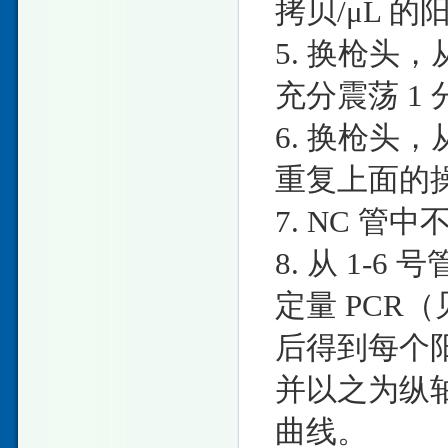
拷贝/μL 
5. 换枪头，从
充分震荡 1 
6. 换枪头，从
重复上面的
7. NC 
8. 从 1-
定量 PCR
后得到每个阳
并以之为纵
曲线。