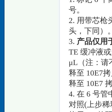
号。
2. 用带芯枪
头，下同）
3.
产品仅用
TE 缓冲液或
μL（注：
释至 10E7
释至 10E7 
4. 在 6 号管
对照(上步稀释