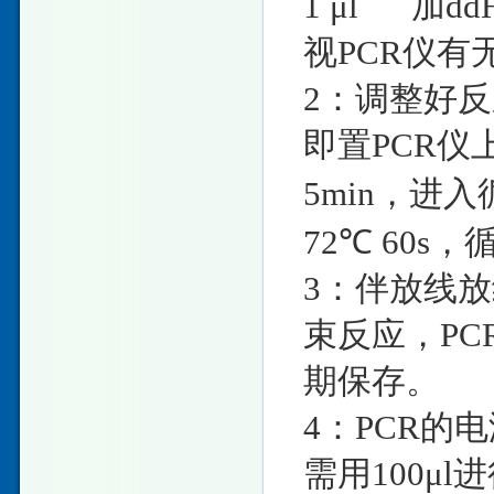
1 μl 加ddH
视PCR仪
2：调整好
即置PCR仪
5min，进入循
72℃ 60s，
3：伴放线放
束反应，PC
期保存。
4：PCR的
需用100μ