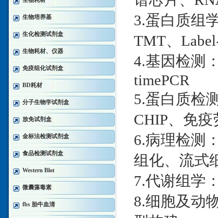
生物耗材
3.蛋白质组学：
生物培养基
生化检测试剂盒
TMT、Label
生物耗材、仪器
4.基因检测：D
免疫组化试剂盒
timePCR
BD耗材
5.蛋白质检测：W
分子生物学试剂盒
CHIP、免疫
放免试剂盒
6.病理检测
金标法检测试剂盒
食品检测试剂盒
组化、流式
Western Blot
7.代谢组学：
微囊藻毒素
8.细胞及
fbs 胎牛血清