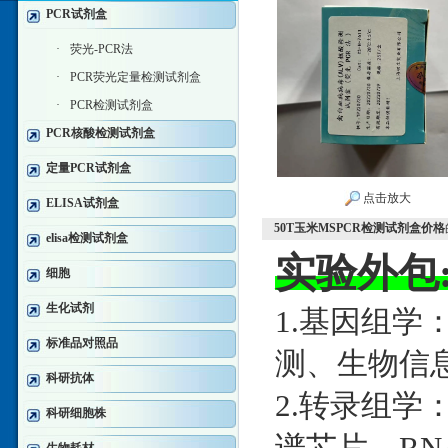
PCR试剂盒
·
荧光-PCR法
·
PCR荧光定量检测试剂盒
·
PCR检测试剂盒
PCR核酸检测试剂盒
定量PCR试剂盒
点击放大
ELISA试剂盒
50T玉米MSPCR检测试剂盒价格
elisa检测试剂盒
实验外包
细胞
生化试剂
1.基因组学
标准品对照品
测、生物信
科研抗体
2.转录组学：
科研细胞株
谱芯片、RNA