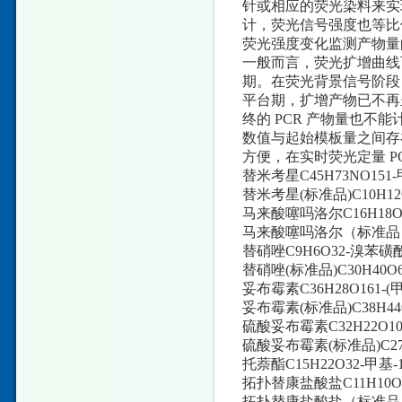
针或相应的荧光染料来实
计，荧光信号强度也等比
荧光强度变化监测产物量
一般而言，荧光扩增曲线
期。在荧光背景信号阶段
平台期，扩增产物已不再
终的 PCR 产物量也不
数值与起始模板量之间存
方便，在实时荧光定量 P
替米考星C45H73NO151-
替米考星(标准品)C10H12O4
马来酸噻吗洛尔C16H18
马来酸噻吗洛尔（标准品）C1
替硝唑C9H6O32-溴苯磺
替硝唑(标准品)C30H40O6
妥布霉素C36H28O161-
妥布霉素(标准品)C38H4
硫酸妥布霉素C32H22O10
硫酸妥布霉素(标准品)C27H
托萘酯C15H22O32-甲基-
拓扑替康盐酸盐C11H10
拓扑替康盐酸盐（标准品）C