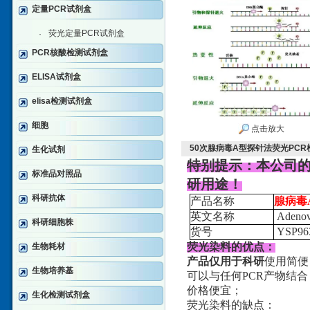
定量PCR试剂盒
荧光定量PCR试剂盒
·
PCR核酸检测试剂盒
ELISA试剂盒
elisa检测试剂盒
细胞
点击放大
50次腺病毒A型探针法荧光PC
生化试剂
特别提示：本公司
标准品对照品
研用途！
科研抗体
产品名称
腺病毒
英文名称
Adenov
科研细胞株
货号
YSP96
荧光染料的优点：
生物耗材
产品仅用于科研
使用简便
生物培养基
可以与任何PCR产物结合
价格便宜；
生化检测试剂盒
荧光染料的缺点：