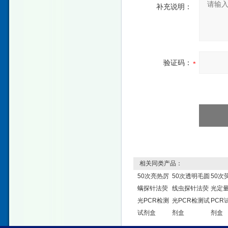
补充说明：
验证码：
相关同类产品：
50次亮热厉
50次透明毛圆
50次
螨探针法荧
线虫探针法荧
光定
光PCR检测
光PCR检测试
PCR
试剂盒
剂盒
剂盒