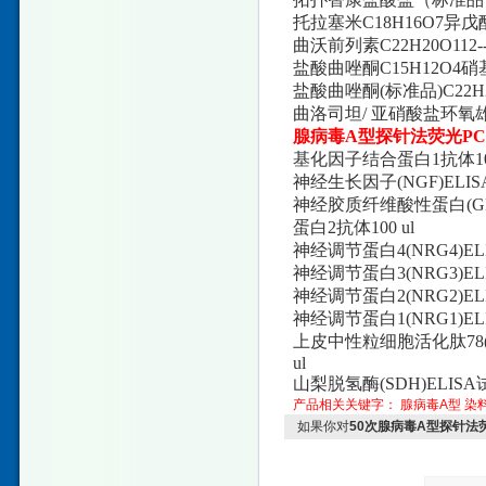
托拉塞米C18H16O7异戊
曲沃前列素C22H20O112-
盐酸曲唑酮C15H12O4
盐酸曲唑酮(标准品)C22
曲洛司坦/ 亚硝酸盐环氧雄烷
腺病毒A型探针法荧光P
基化因子结合蛋白1抗体100
神经生长因子(NGF)ELISA
神经胶质纤维酸性蛋白(GFAP)
蛋白2抗体100 ul
神经调节蛋白4(NRG4)ELIS
神经调节蛋白3(NRG3)ELI
神经调节蛋白2(NRG2)EL
神经调节蛋白1(NRG1)EL
上皮中性粒细胞活化肽78(EN
ul
山梨脱氢酶(SDH)ELISA
产品相关关键字：
腺病毒A型
染
如果你对
50次腺病毒A型探针法