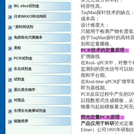
特异性高。
IBL elisa试剂盒
TaqMan探针技术的缺点
日本WAKO和光纯药
成本高；
设计难度大；
*原时间试剂
只能用于检测产物长度低于
由于TaqMan探针的高
免疫组化代测服务
别和定量菌株。
质粒
PCR技术的定量原理：
扩增曲线
PCR试剂盒
在Real- qPCR中
监测到的荧光信号可以绘
生化试剂盒
期和平台期。
试剂盒
在Real-time qP
即为基线期。
蛋白质生物学
PCR反应过程中产生的
以指数形式生成模板，从
对照品
物量与起始模板量之间无
生理生化检测试剂盒
荧光定量PCR原理：
细胞培养
产品仅用于科研
荧光定量PC
Elmer）公司1995