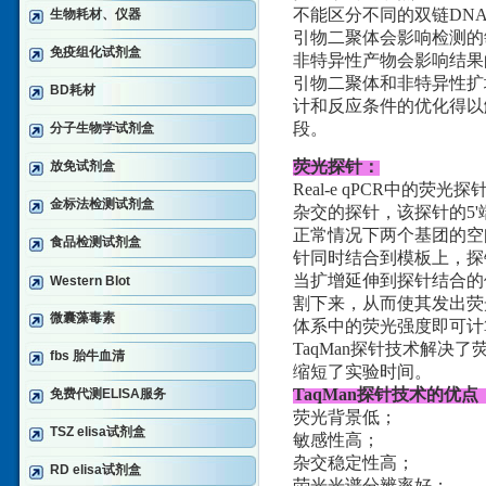
不能区分不同的双链DN
生物耗材、仪器
引物二聚体会影响检测的
免疫组化试剂盒
非特异性产物会影响结果
引物二聚体和非特异性扩增问题
BD耗材
计和反应条件的优化得以解决。
段。
分子生物学试剂盒
荧光探针：
放免试剂盒
Real-e qPCR中的
金标法检测试剂盒
杂交的探针，该探针的5'
正常情况下两个基团的空
食品检测试剂盒
针同时结合到模板上，探
当扩增延伸到探针结合的位
Western Blot
割下来，从而使其发出荧
微囊藻毒素
体系中的荧光强度即可计
TaqMan探针技术解
fbs 胎牛血清
缩短了实验时间。
TaqMan探针技术的优点
免费代测ELISA服务
荧光背景低；
TSZ elisa试剂盒
敏感性高；
杂交稳定性高；
RD elisa试剂盒
荧光光谱分辨率好；