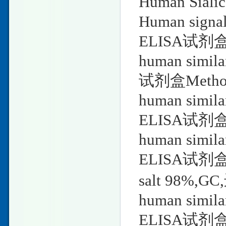
Human Sial
Human signal 
ELISA试剂盒M
human simil
试剂盒Metho
human simil
ELISA试剂盒M
human simil
ELISA试剂盒DL-
salt 98%,GC
human simil
ELISA试剂盒D