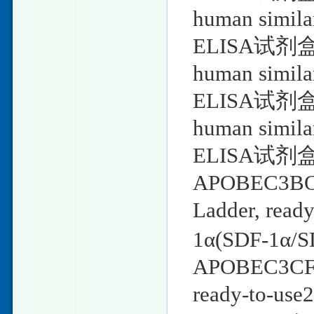
human simil
ELISA试剂盒D
human simil
ELISA试剂盒D
human simil
ELISA试剂盒D
APOBEC3BO’
Ladder, r
1α(SDF-1
APOBEC3CFa
ready-to