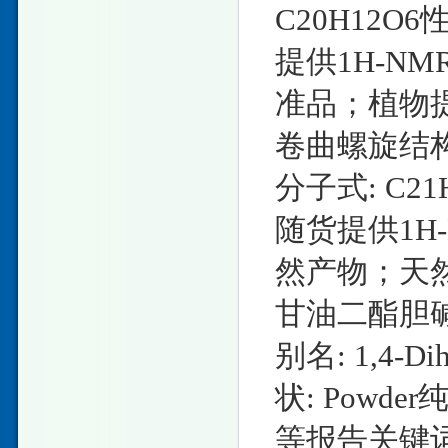
C20H12O6
提供1H-N
准品；植物
卷曲螺旋结构域蛋
分子式: C21
随货提供1H
然产物；天
甘油二酯胆碱磷转
别名: 1,4-Di
状: Powde
等报告关键