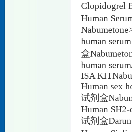
Clopidogrel
Human Seru
Nabumetone
human serum
盒Nabumeto
human serum/
ISA KITNab
Human sex h
试剂盒Nabum
Human SH2-c
试剂盒Daruna