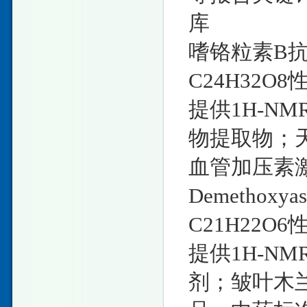
库
嗜铬粒素B抗体I
C24H32O8性
提供1H-N
物提取物；
血管加压素激
Demethoxyas
C21H22O6
提供1H-N
剂；皱叶木