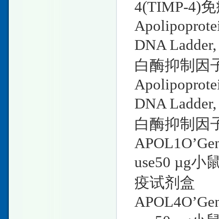
4(TIMP-4
Apolipoprot
DNA Ladder
白酶抑制因子3
Apolipoprot
DNA Ladder
白酶抑制因子2
APOL1O’Gene
use50 µ
疫试剂盒
APOL4O’Gene