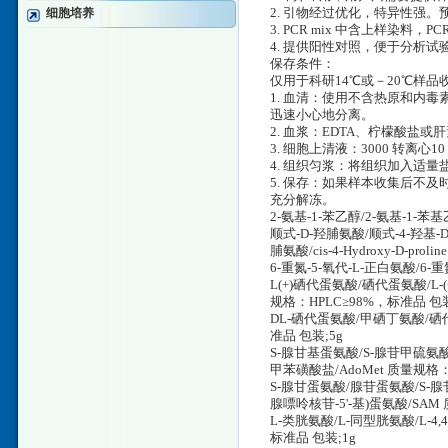
细胞培养
2. 引物经过优化，特异性强。预期
3. PCR mix 中含上样染料，
4. 提供阳性对照，便于分析试
保存条件：
仅用于科研14℃或－20℃样
1. 血清：使用不含热原和内毒
迅速小心地分离。
2. 血浆：EDTA、柠檬酸盐或肝
3. 细胞上清液：3000 转离心
4. 组织匀浆：将组织加入适量盐
5. 保存：如果样本收集后不
充分解冻。
2-氨基-1-苯乙醇/2-氨基-1-苯基乙
顺式-D-羟脯氨酸/顺式-4-羟基-
脯氨酸/cis-4-Hydroxy-D-pr
6-重氮-5-氧代-L-正白氨酸/6-
L(+)硒代蛋氨酸/硒代蛋氨酸/L-(+)-
规格：HPLC≥98%，标准品 包装
DL-硒代蛋氨酸/甲硒丁氨酸/硒代蛋
准品 包装;5g
S-腺甘基蛋氨酸/S-腺苷甲硫氨
甲苯磺酸盐/AdoMet 质量规格：
S-腺甘蛋氨酸/腺苷蛋氨酸/S-腺
腺嘌呤核苷-5'-基)蛋氨酸/SAM
L-类胱氨酸/L-同型胱氨酸/L-4,4
标准品 包装;1g