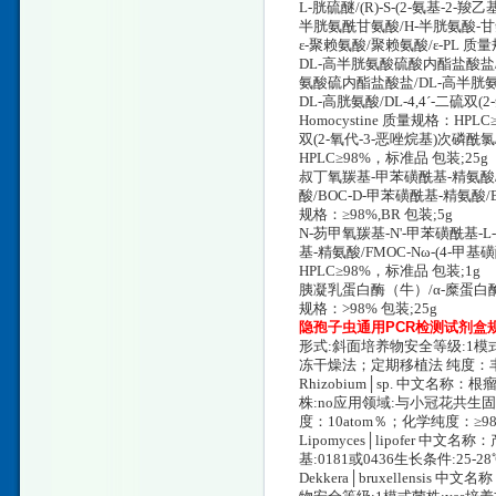
L-胱硫醚/(R)-S-(2-氨基-2-羧
半胱氨酰甘氨酸/H-半胱氨酸-甘氨酸
ε-聚赖氨酸/聚赖氨酸/ε-PL 质
DL-高半胱氨酸硫酸内酯盐酸盐
氨酸硫内酯盐酸盐/DL-高半胱氨酸硫醇内酯
DL-高胱氨酸/DL-4,4ˊ-二硫双(
Homocystine 质量规格：HPL
双(2-氧代-3-恶唑烷基)次磷酰氯/
HPLC≥98%，标准品 包装;25g
叔丁氧羰基-甲苯磺酰基-精氨酸/Nα
酸/BOC-D-甲苯磺酰基-精氨酸/B
规格：≥98%,BR 包装;5g
N-芴甲氧羰基-N'-甲苯磺酰基-L
基-精氨酸/FMOC-Nω-(4-甲基磺
HPLC≥98%，标准品 包装;1g
胰凝乳蛋白酶（牛）/α-糜蛋白酶/α-胰凝
规格：>98% 包装;25g
隐孢子虫通用PCR检测试剂盒
形式:斜面培养物安全等级:1模式
冻干燥法；定期移植法 纯度：丰度
Rhizobium│sp. 中文名称
株:no应用领域:与小冠花共生固
度：10atom％；化学纯度：≥98
Lipomyces│lipofer 中
基:0181或0436生长条件:2
Dekkera│bruxellensis 