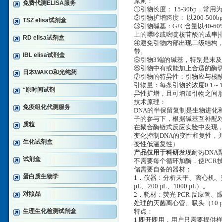
原则：
免费代测ELISA服务
①引物长度： 15-30bp，常用为
②引物扩增跨度： 以200-50
TSZ elisa试剂盒
③引物碱基：G+C含量以40-
上的嘌呤或嘧啶核苷酸的成串
RD elisa试剂盒
④避免引物内部出现二级结构，
带。
IBL elisa试剂盒
⑤引物3'端的碱基，特别是末
⑥引物中有或能加上合适的酶切
日本WAKO和光纯药
⑦引物的特异性：引物应与核
引物量：每条引物的浓度0.1～
*原时间试剂
异性扩增，且可增加引物之间
技术原理：
免疫组化代测服务
DNA的半保留复制是生物进化
子的参与下，根据碱基互补配
质粒
在聚合酶链式反应实验中发现
变化控制DNA的变性和复性，并
生化试剂盒
变性低温复性）
产品仅用于科研
发现耐热DNA
试剂盒
不需要每个循环加酶，使PCR
储需要自备的器材：
蛋白质生物学
1．仪器：分析天平、离心机、荧光
µL、200 µL、1000 µL）。
对照品
2．耗材：荧光 PCR 反应管、
处理的灭菌离心管、吸头（10 µL
生理生化检测试剂盒
特点：
1.即开即用，用户只需要提供样