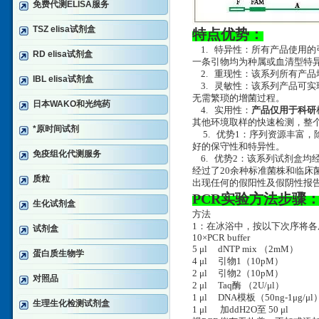
免费代测ELISA服务
TSZ elisa试剂盒
特点优势：
1. 特异性：所有产品使用的
RD elisa试剂盒
一条引物均为种属或血清型特异
2. 重现性：该系列所有产品
IBL elisa试剂盒
3. 灵敏性：该系列产品可实现
无需繁琐的增菌过程。
日本WAKO和光纯药
4. 实用性：
产品仅用于科研
其他环境取样的快速检测，整个
*原时间试剂
5. 优势1：序列资源丰富
好的保守性和特异性。
免疫组化代测服务
6. 优势2：该系列试剂盒均
经过了20余种标准菌株和临床
质粒
出现任何的假阳性及假阴性报
PCR实验方法步骤
生化试剂盒
方法
1：在冰浴中，按以下次序将各
试剂盒
10×PCR buffer
5 μl dNTP mix （2mM
蛋白质生物学
4 μl 引物1（10pM
2 μl 引物2（10pM
对照品
2 μl Taq酶 （2U/μl）
1 μl DNA模板（50ng-1μg/μl
生理生化检测试剂盒
1 μl 加ddH2O至 50 μl