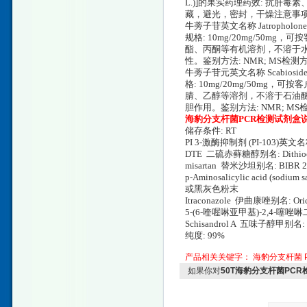
L.)]的果实药理药效: 抗肝毒
藏，避光，密封，干燥注意事项:
牛蒡子苷英文名称 Jatropholone
规格: 10mg/20mg/50
酯、丙酮等有机溶剂，不溶于水。提取
性。鉴别方法: NMR; MS检
牛蒡子苷元英文名称 Scabioside 
格: 10mg/20mg/50m
腈、乙醇等溶剂，不溶于石油醚。提取来源
胆作用。鉴别方法: NMR; M
海豹分支杆菌PCR检测试剂盒
储存条件: RT
PI 3-激酶抑制剂 (PI-103)英文名称: P
DTE 二硫赤藓糖醇别名: Dithioeryt
misartan 替米沙坦别名: BIBR 277
p-Aminosalicylic acid (s
或黑灰色粉末
Itraconazole 伊曲康唑别名: Ori
5-(6-喹喔啉亚甲基)-2,4-噻唑啉二酮英文
Schisandrol A 五味子醇甲别名: Sch
纯度: 99%
产品相关关键字：
海豹分支杆菌
如果你对
50T海豹分支杆菌PC