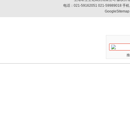
电话：021-59162051 021-59989018
GoogleSitemap
推