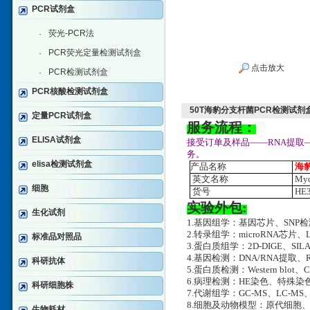
PCR试剂盒
荧光-PCR法
·
PCR荧光定量检测试剂盒
·
点击放大
PCR检测试剂盒
·
PCR核酸检测试剂盒
50T海豹分支杆菌PCR检测试剂
定量PCR试剂盒
服务流程：
ELISA试剂盒
接受订单及样品——RNA提取
务。
elisa检测试剂盒
产品名称
海
英文名称
Myc
细胞
货号
HE3
实验外包:
生化试剂
1.基因组学：基因芯片、SNP
2.转录组学：microRNA芯片、
标准品对照品
3.蛋白质组学：2D-DIGE、SILA
4.基因检测：DNA/RNA提取、RT-
科研抗体
5.蛋白质检测：Western blot、
6.病理检测：HE染色、特殊
科研细胞株
7.代谢组学：GC-MS、LC-MS
8.细胞及动物模型：原代细胞
生物耗材