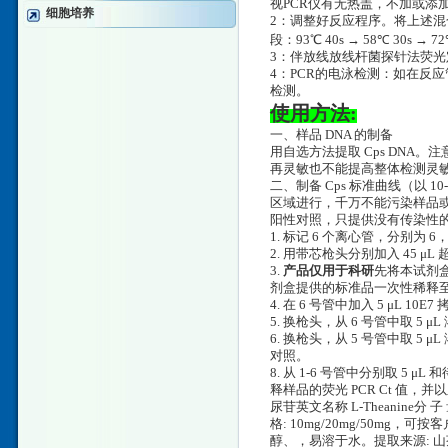
视PCR仪有无热盖，不加或添
细胞培养
2：调整好反应程序。将上述混合
段：93℃ 40s → 58℃ 30s → 
3：伴放线放线杆菌探针法荧光定
4：PCR的电泳检测：如在反应
检测。
使用方法:
一、样品 DNA 的制备
用自选方法提取 Cps DNA。
再灵敏也不能提高整体检测灵
二、制备 Cps 标准曲线（以 
区域进行，千万不能污染样品
阳性对照，只提供没有传染性的
1. 标记 6 个离心管，分别为 6，
2. 用带芯枪头分别加入 45 
3.
产品仅用于科研
先将本试剂盒
剂盒提供的标准品一次性稀释至 10
4. 在 6 号管中加入 5 μL 10
5. 换枪头，从 6 号管中取 5 μ
6. 换枪头，从 5 号管中取 5
对照。
8. 从 1-6 号管中分别取 5
释样品的荧光 PCR Ct 值
尿苷英文名称 L-Theanine分 子 
格: 10mg/20mg/50mg
醇、，易溶于水。提取来源: 山茶科