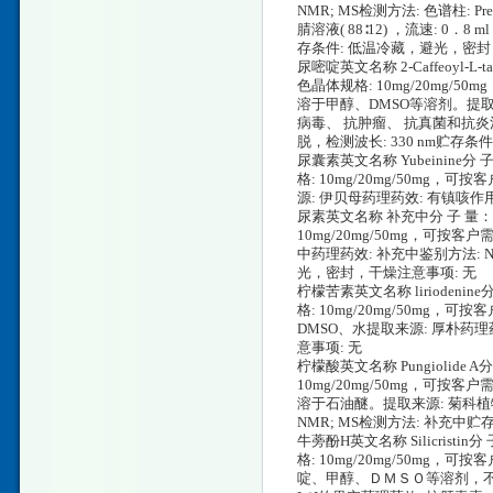
NMR; MS检测方法: 色谱柱: Pre
腈溶液( 88∶12) ，流速: 0．8 m
存条件: 低温冷藏，避光，密封
尿嘧啶英文名称 2-Caffeoyl-L-ta
色晶体规格: 10mg/20mg/5
溶于甲醇、DMSO等溶剂。提取来源: 菊
病毒、 抗肿瘤、 抗真菌和抗炎活性。
脱，检测波长: 330 nm贮存
尿囊素英文名称 Yubeinine分 
格: 10mg/20mg/50m
源: 伊贝母药理药效: 有镇咳作
尿素英文名称 补充中分 子 量： 3
10mg/20mg/50mg，可
中药理药效: 补充中鉴别方法: NM
光，密封，干燥注意事项: 无
柠檬苦素英文名称 liriodenine分
格: 10mg/20mg/50m
DMSO、水提取来源: 厚朴药理
意事项: 无
柠檬酸英文名称 Pungiolide A分
10mg/20mg/50mg，可
溶于石油醚。提取来源: 菊科植物苍
NMR; MS检测方法: 补充中
牛蒡酚H英文名称 Silicristin分
格: 10mg/20mg/50mg
啶、甲醇、ＤＭＳＯ等溶剂，不溶于石油醚、