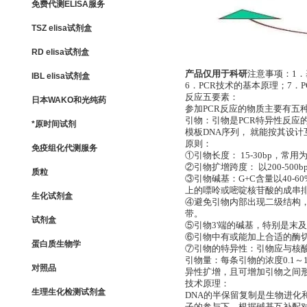
免费代测ELISA服务
TSZ elisa试剂盒
RD elisa试剂盒
产品仅用于科研
注意事项：1．
IBL elisa试剂盒
6．PCR技术的基本原理；7．
反应五要素：
日本WAKO和光纯药
参加PCR反应的物质主要有五种
引物：引物是PCR特异性反应
*原时间试剂
模板DNA序列， 就能按其设
原则：
免疫组化代测服务
①引物长度： 15-30bp，常用为
②引物扩增跨度： 以200-50
质粒
③引物碱基：G+C含量以40-
上的嘌呤或嘧啶核苷酸的成串
生化试剂盒
④避免引物内部出现二级结构，
带。
试剂盒
⑤引物3'端的碱基，特别是末
⑥引物中有或能加上合适的酶切
蛋白质生物学
⑦引物的特异性：引物应与核
引物量：每条引物的浓度0.1～
对照品
异性扩增，且可增加引物之间
技术原理：
生理生化检测试剂盒
DNA的半保留复制是生物进化