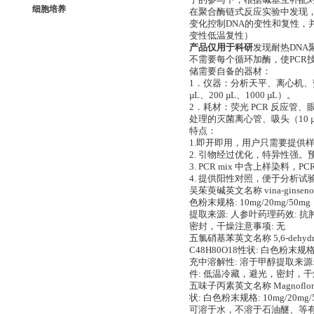
子的参与下，根据碱基互补配
细胞培养
在聚合酶链式反应实验中发现
变化控制DNA的变性和复性，并
变性低温复性）
产品仅用于科研
发现耐热DNA
不需要每个循环加酶，使PCR
储需要自备的器材：
1．仪器：分析天平、离心机、荧光
µL、200 µL、1000 µL）。
2．耗材：荧光 PCR 反应管、
处理的灭菌离心管、吸头（10 µL
特点：
1.即开即用，用户只需要提供样
2. 引物经过优化，特异性强。预期
3. PCR mix 中含上样染料，
4. 提供阳性对照，便于分析试
吴茱萸碱英文名称 vina-ginsenos
色粉末规格: 10mg/20mg
提取来源: 人参叶药理药效: 抗
密封，干燥注意事项: 无
五氯硝基苯英文名称 5,6-dehydrog
C48H80O18性状: 白色粉末
充中溶解性: 溶于甲醇提取来源:
件: 低温冷藏，避光，密封，干
五味子丙素英文名称 Magnoflorine
状: 白色粉末规格: 10mg/2
可溶于水，不溶于石油醚、等有机溶剂。