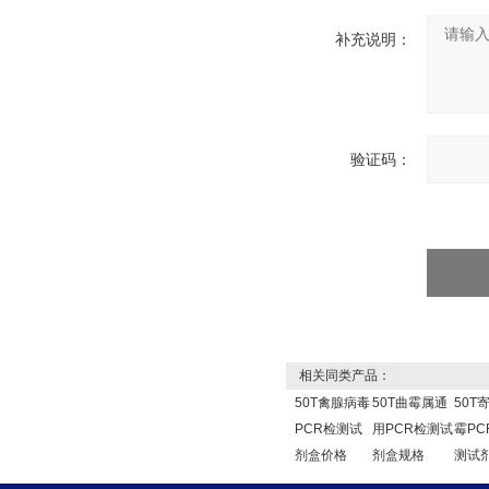
补充说明：
验证码：
相关同类产品：
50T禽腺病毒
50T曲霉属通
50T
PCR检测试
用PCR检测试
霉PC
剂盒价格
剂盒规格
测试