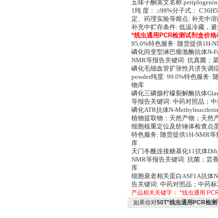
五味子酮英文名称 periplogenin 3-O-
1纯 度： ≥98%分子式： C36
定、药理实验等熔点: 补充中溶解
补充中贮存条件: 低温冷藏，避
*线虫通用PCR检测试剂盒价格
95.0%特色服务: 随货提供
磷化间变型淋巴瘤激酶抗体N-Ferulo
NMR等报告关键词: 抗真菌
磷化毛细血管扩张性共济失调症突变蛋白抗体
powder纯度: 99.0%特
物库
磷化三磷腺柠檬裂解酶抗体Glaucine
等报告关键词: 中药对照品；
磷化ATR抗体N-Methylnucife
植物提取物；天然产物；天然
细胞核重定位及纺锤体检查点蛋白AMN1抗
特色服务: 随货提供1H-NM
库
天门冬酰连接糖基化11抗体Dihydroc
NMR等报告关键词: 抗菌；
库
细胞衰老相关蛋白ASF1A抗体N-Nor
告关键词: 中药对照品；中药
产品相关关键字：
*线虫通用
PC
如果你对
50T*线虫通用PCR检