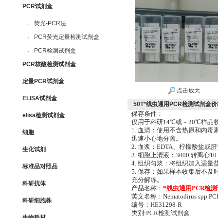
PCR试剂盒
荧光-PCR法
·
PCR荧光定量检测试剂盒
·
PCR检测试剂盒
·
PCR核酸检测试剂盒
定量PCR试剂盒
点击放大
ELISA试剂盒
50T*线虫通用PCR检测试剂盒价
保存条件：
elisa检测试剂盒
仅用于科研14℃或－20℃样
1. 血清：使用不含热原和内毒
细胞
迅速小心地分离。
2. 血浆：EDTA、柠檬酸盐或肝
生化试剂
3. 细胞上清液：3000 转离心
4. 组织匀浆：将组织加入适量盐
标准品对照品
5. 保存：如果样本收集后不
充分解冻。
科研抗体
产品名称：
*线虫通用PCR检
英文名称：Nematodirus spp.PC
科研细胞株
编号：HE31298-R
类别:PCR检测试剂盒
生物耗材