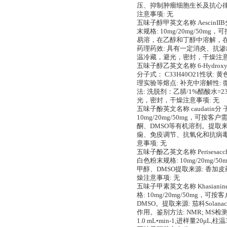
压、抑制肿瘤细胞生长及抗心律失
注意事项: 无
五味子醇甲英文名称 AescinIIB分 
末规格: 10mg/20mg/5
易溶，在乙醇和丁醇中溶解，在和乙酸
药理药效: 具有一定消炎、抗渗
温冷藏，避光，密封，干燥注意
五味子醇乙英文名称 6-Hydroxykaemp
分子式： C33H40O21性状:
理实验等熔点: 补充中溶解性: 
法: 洗脱剂：乙腈/1%醋酸水=23/7
光，密封，干燥注意事项: 无
五味子酚英文名称 caudatin分 子 
10mg/20mg/50mg，可
酮、DMSO等有机溶剂。提取来源: 萝
痫、免疫调节、抗氧化和抗病毒等
意事项: 无
五味子酚乙英文名称 Perisesaccha
白色粉末规格: 10mg/20m
甲醇、DMSO提取来源: 香加皮
燥注意事项: 无
五味子甲素英文名称 Khasianine分
格: 10mg/20mg/50m
DMSO。提取来源: 茄科Solan
作用。鉴别方法: NMR; MS检测方法
1.0 mL•min-1,进样量20