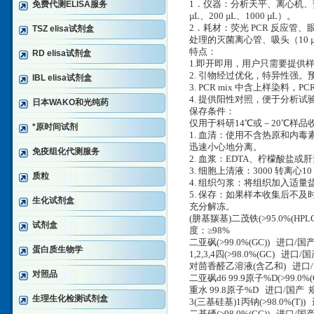
免费代测ELISA服务
1．仪器：分析天平、离心机、荧光
µL、200 µL、1000 µL）。
2．耗材：荧光 PCR 反应管、
TSZ elisa试剂盒
处理的灭菌离心管、吸头（10 µL
特点：
RD elisa试剂盒
1.即开即用，用户只需要提供样
2. 引物经过优化，特异性强。预期
IBL elisa试剂盒
3. PCR mix 中含上样染料，
4. 提供阳性对照，便于分析试
日本WAKO和光纯药
保存条件：
仅用于科研14℃或－20℃样
*原时间试剂
1. 血清：使用不含热原和内毒
迅速小心地分离。
免疫组化代测服务
2. 血浆：EDTA、柠檬酸盐或肝
3. 细胞上清液：3000 转离心
质粒
4. 组织匀浆：将组织加入适量盐
5. 保存：如果样本收集后不
生化试剂盒
充分解冻。
(肼基羰基)二茂铁(>95.0%(HP
试剂盒
度：≥98%
二亚砜(>99.0%(GC)) 进口/国
蛋白质生物学
1,2,3,4四(>98.0%(GC) 进口
对茴香醛乙溶液(含乙和) 进口
对照品
二亚砜d6 99.9原子%D(>99.0
重水 99.8原子%D 进口/国产 
生理生化检测试剂盒
3(三基硅基)1丙钠(>98.0%(T)