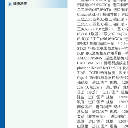
二基硒(>98.0%(GC)) 进口/国
细胞培养
四基锡(>96.0%(GC)) 进口/国
二二茂锆(>97.0%(T)) 进口/国
ChirabiAR[用于核磁共振]
三(2,2,6,6四基3,5庚二)镨(II
三(2,2,6,6四基3,5庚二)铕(II
三(6,6,7,7,8,8,8七氟2,2二基
(S)(+)1,1'联基2,2'双(>97.0
(R,R)()2,3丁二(>96.0%(GC
SPHK2 鞘氨激酶2一抗 * 0.2ml C
STK3 丝氨/苏氨蛋白激酶3一抗 * 0
IKIP IKK激酶相互作用蛋白一抗 * 0.2
AMACR/P504S α基酰基辅酶A消旋
CASC3/MLN51 肿瘤易感候选基因3一抗
phosphoIKKi/IKKe(Thr500
TIAF1 TGFB1诱导抗凋亡因子1一抗 
Cipar1 前列腺雄激素抑制信号蛋白1
仙鹤草 进口/国产 规格: 12096
没药(天然没药) 进口/国产 规格: 
灵芝（赤芝） 进口/国产 规格: 1209
陈皮 进口/国产 规格: 1209692
乳香 进口/国产 规格: 120970200
南板蓝根 进口/国产 规格: 1209712004
浙贝母 进口/国产 规格: 1209722004
黄芪（蒙古黄芪） 进口/国产 规格: 1
黑豆 进口/国产 规格: 12097520
山豆根 进口/国产 规格: 120976200