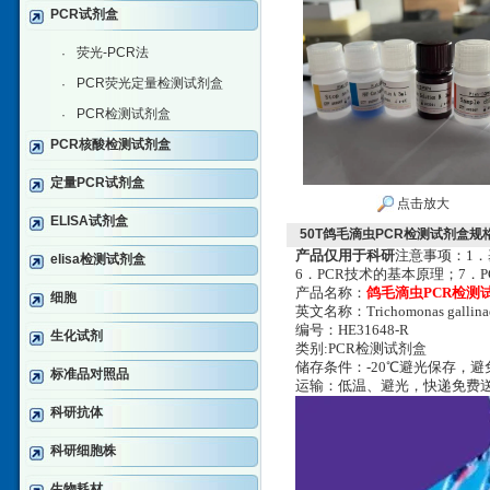
PCR试剂盒
荧光-PCR法
·
PCR荧光定量检测试剂盒
·
PCR检测试剂盒
·
PCR核酸检测试剂盒
定量PCR试剂盒
点击放大
ELISA试剂盒
50T鸽毛滴虫PCR检测试剂盒规
产品仅用于科研
注意事项：1．
elisa检测试剂盒
6．PCR技术的基本原理；7．
产品名称：
鸽毛滴虫PCR检测
细胞
英文名称：Trichomonas gallina
编号：HE31648-R
生化试剂
类别:PCR检测试剂盒
储存条件：-20℃避光保存，
标准品对照品
运输：低温、避光，快递免费
科研抗体
科研细胞株
生物耗材