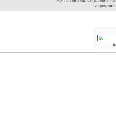
电话：021-59162051 021-59989018
GoogleSitemap
推