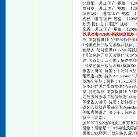
北豆根 进口/国产 规格: 1209772003
白鲜皮 进口/国产 规格: 12097820
罗布麻叶 进口/国产 规格: 120979
虎杖 进口/国产 规格: 1209802005
枳壳(橙) 进口/国产 规格: 120981200
麝香 进口/国产 规格: 12098220030
鸽毛滴虫PCR检测试剂盒规格
务: 随货提供1H-NMR等报
1号染色体开放阅读框41抗体(+)-Puero
色服务: 随货提供1H-NMR
1号染色体开放阅读框144抗体Stil
词: 大百部；二乙烯；植物提
4号染色体开放阅读框3抗体Ethyl o
报告关键词: 抗菌；中药对照
组织蛋白酶S抗体Broussonin C
氨酶抑制剂；藤构；1,3-二
细胞死亡诱导蛋白抗体4-(cis)-Acetyl
度: 特色服务: 随货提供1H
前列腺雄激素抑制信号蛋白1抗体Homo
等报告关键词: 抗癌；朝鲜槐
磷化心肌肌钙蛋白抗体Demethoxyca
等报告关键词: 决明子；茵陈
反应五要素：
参加PCR反应的物质主要有五种
引物：引物是PCR特异性反应
模板DNA序列， 就能按其设