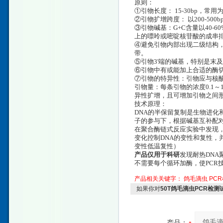
原则：
①引物长度： 15-30bp，常用为
②引物扩增跨度： 以200-50
③引物碱基：G+C含量以40-
上的嘌呤或嘧啶核苷酸的成串
④避免引物内部出现二级结构，
带。
⑤引物3'端的碱基，特别是末
⑥引物中有或能加上合适的酶切
⑦引物的特异性：引物应与核
引物量：每条引物的浓度0.1～
异性扩增，且可增加引物之间
技术原理：
DNA的半保留复制是生物进化
子的参与下，根据碱基互补配
在聚合酶链式反应实验中发现
变化控制DNA的变性和复性，并
变性低温复性）
产品仅用于科研
发现耐热DNA
不需要每个循环加酶，使PCR
产品相关关键字：
鸽毛滴虫
PC
如果你对
50T鸽毛滴虫PCR检
产品：