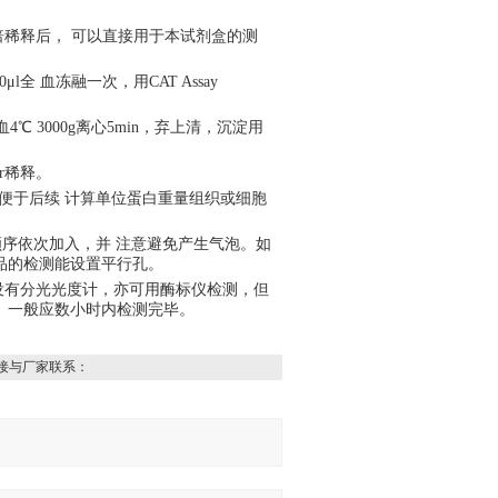
倍稀释后， 可以直接用于本试剂盒的测
l全 血冻融一次，用CAT Assay
℃ 3000g离心5min，弃上清，沉淀用
er稀释。
以便于后续 计算单位蛋白重量组织或细胞
顺序依次加入，并 注意避免产生气泡。如
品的检测能设置平行孔。
如果没有分光光度计，亦可用酶标仪检测，但
。一般应数小时内检测完毕。
接与厂家联系：