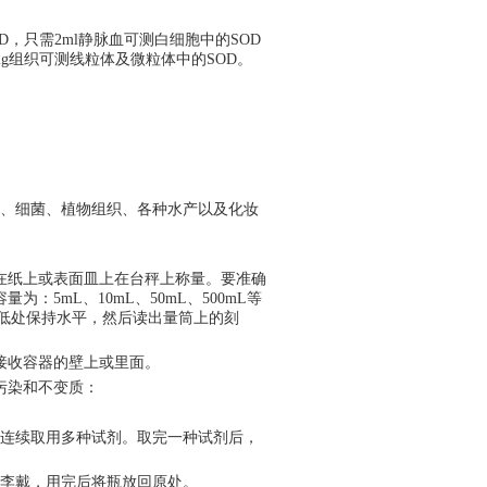
OD，只需2ml静脉血可测白细胞中的SOD
2g组织可测线粒体及微粒体中的SOD。
胞、细菌、植物组织、各种水产以及化妆
在纸上或表面皿上在台秤上称量。要准确
容量为：
5mL、10mL、50mL、500mL等
i低处保持水平，然后读出量筒上的刻
接收容器的壁上或里面。
污染和不变质：
时连续取用多种试剂。取完一种试剂后，
冠李戴，用完后将瓶放回原处。