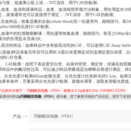
当匀浆，低速离心取上清，-70℃冻存，用于CAT的检测。
b,血浆、血清和尿液样品：血浆、血清按照常规方法制备，用生理盐水10
定，尿液通常也可以直接用于测定，-70℃冻存，用于CAT的检测。
c,全血样品：收集适量的全血(whole blood)至一抗凝管内，颠倒混匀。取100μ
buffer1000倍后进行CAT检测。
d,血液中的红细胞裂解液：用抗凝管收集血液，颠倒混匀。取至少500μl全血4
预冷的生理盐水洗涤3次。
e,高活性样品：如果样品中含有较高活性的CAT，可以使用CAT Assay buff
f,(选做)样品准备完毕后可以用BCA蛋白浓度测定试剂盒测定蛋白浓度，
内的CAT含量。
3、 CAT检测：按照下表设置空白管、自身对照管、测定管，溶液应按照
果样品中的酶活性过高，可以减少样品用量或适当稀释后再进行测定。样
4、分光光度计检测405nm处吸光度，分光光度计比色杯光径0.5cm。
如果有条件，尽量采用分光光度计检测。蒸馏水调零，读取各管吸光度值
产品相关关键字：
丙酮酸脱氢酶（PDH）
微量法
0.2g或者0.2mL
​YSRIBIO-S3295
如果你对
0.2g丙酮酸脱氢酶（PDH）
感兴趣，想了解更详细的产品信息，填写下表直
产品：