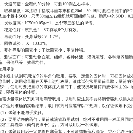
1、快速简便：全程约50分钟，可测100例左右样本。
2、取样量微：本法取手指或耳垂等末梢血20ul～50ul即可测红细胞中的S
及血小板中SOD，只需50mg左右组织就可测组织匀浆、胞浆中的SOD，0.
3、灵敏度高：IC50=0.05g/ml，是邻苯三酚法的18倍。
4、稳定性好：试剂盒2～8℃存放6个月有效。
5、再现性好：变异系数CV=1.7%。
6、回收试验： X =103.3%。
7、受外界影响因素小：干扰因素少，重复性强。
8、测试面广：可测动物血液、组织、各种体液、灌流液等、各种培养细
品、保健品等，效果均佳。
取用规则
固体粉末试剂可用洁净的牛角勺取用。要取一定量的固体时，可把固体放
称量时，则用称量瓶在天平上进行称量。液体试剂常用量筒量取，量筒的
数种，使用时要把量取的液体注入量筒中，使视线与量筒内液体凹面的zu
度，即得液体的体积。
如需少量液体试剂则可用滴管取用，取用时应注意不要将滴管碰到或插入
为了达到准确的实验结果，取用试剂时应遵守以下规则，以保证试剂不受
（
1）试剂不能与手接触。
（
2）要用洁净的药勺，量筒或滴管取用试剂，绝对不准用同一种工具同
应将工具洗净（药勺要擦干）后，方可取用另一种试剂。
（
3）试剂取用后一定要将瓶塞盖紧，不可放错瓶盖和滴管，绝不允许张