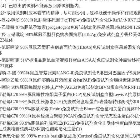
（
4）已取出的试剂不能再放回原试剂瓶内。
另外取用试剂时应本着节约精神，尽可能少用，这样既便于操作和仔细观
4-溴-2-噻吩 98%豚鼠肿瘤坏死因子α(TNF-α)免疫试剂盒化B-Raf抗体RNF1
2-乙噻吩 97%豚鼠孕激素(progestogen)免疫试剂盒化癌易感因1抗体RNF1
2-羟-5-硝吡啶 98%豚鼠乙型肝炎病表面抗原(HBsAg)免疫试剂盒芳香烃受
123抗体
2-硫脲嘧啶 98%豚鼠乙型肝炎病表面抗体(HBsAb)免疫试剂盒癌易感因复合
体
2-硫脲嘧啶 分析标准品豚鼠血清淀粉样蛋白A(SAA)免疫试剂盒肿瘤转移抑制
121抗体
噻吩
-2-羧 99%豚鼠血管紧张素Ⅱ(ANG-Ⅱ)免疫试剂盒B淋巴淋巴瘤因子9抗体
2-噻吩乙酰 98%豚鼠纤溶酶抗纤溶酶复合物(PAP)免疫试剂盒胆绿素还原酶抗
3-噻吩 98%豚鼠晚期糖化终末产物(AGEs)免疫试剂盒BIVM蛋白抗体RNF11
富勒烯
C70 99%豚鼠嗜性粒阳离子蛋白(ECP)免疫试剂盒血型Lewis A抗原抗
富勒烯
C70 98%豚鼠生长激素(GH)免疫试剂盒粘蛋白/岩藻糖转移酶3抗体R
富勒烯
C60 99.9%豚鼠肾素(Renin)免疫试剂盒Bloom综合征相关蛋白抗体R
富勒烯
C70 99%豚鼠神经蛋白聚糖(NCAN)免疫试剂盒骨形态发生蛋白8b抗体R
富勒烯
C60 99.9%豚鼠前列腺素E2(PGE2)免疫试剂盒化非受体性蛋白酪氨激酶E
生成素核糖核酶4抗体(肌性侧索硬化症蛋白)
黄色氧化铅
99.999% metals basis豚鼠皮质(Cortisol)免疫试剂盒化促凋亡调节