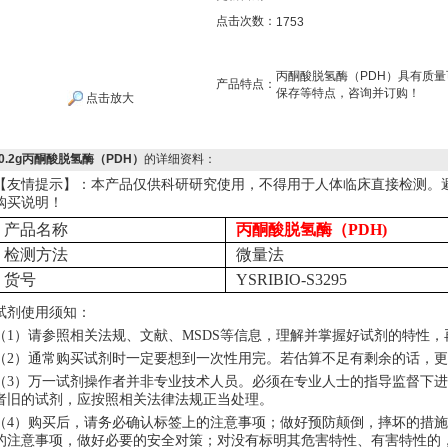
点击次数：
1753
丙酮酸脱氢酶（PDH）具有质
产品特点：
保存等特点，咨询并订购！
点击放大
0.2g丙酮酸脱氢酶（PDH）
的详细资料：
【友情提示】：本产品仅供科研研究使用，不得用于人体临床直接检测。
购买说明！
产品名称
丙酮酸脱氢酶（PDH)
检测方法
微量法
货号
YSRIBIO-S3295
试剂使用须知：
（
1）请参照相关法规、文献、MSDS等信息，理解并掌握好试剂的特性
（
2）通常购买试剂时一定要想到一次性用完。若估算不足有剩余的话，
（
3）万一试剂操作者并非专业技术人员。必须在专业人士的指导监督下
者旧的试剂，应按照相关法律法规正当处理。
（
4）购买后，请务必确认标签上的注意事项；做好预防颠倒，摔坏的措
的注意事项，做好必要的安全对策；对没有标明其危害特性、有害特性的