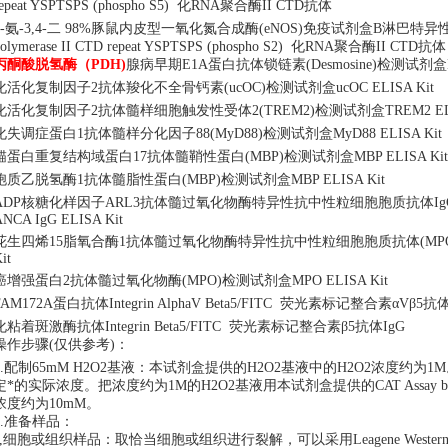
repeat YSPTSPS (phospho S5) 化RNA聚合酶II CTD抗体
2-氨-3,4-二 98%豚鼠内皮型一氧化氮合成酶(eNOS)免疫试剂盒B淋巴特
polymerase II CTD repeat YSPTSPS (phospho S2) 化RNA聚合酶II CTD抗体
丙酮酸脱氢酶（
PDH)
腺病早期
E1A蛋白抗体锁链素(Desmosine)检测试剂盒Desm
化活化复制因子
2抗体羧化不全骨钙素(ucOC)检测试剂盒ucOC ELISA Kit
化活化复制因子
2抗体髓样细胞触发性受体2(TREM2)检测试剂盒TREM2 ELIS
化失调症蛋白
1抗体髓样分化因子88(MyD88)检测试剂盒MyD88 ELISA Kit
锚蛋白重复结构域蛋白
17抗体髓鞘性蛋白(MBP)检测试剂盒MBP ELISA Kit
胞质乙脱氢酶
1抗体髓脂性蛋白(MBP)检测试剂盒MBP ELISA Kit
ADP核糖化样因子ARL3抗体髓过氧化物酶特异性抗中性粒细胞胞质抗体IgG(MP
ANCA IgG ELISA Kit
花生四烯
15脂氧合酶1抗体髓过氧化物酶特异性抗中性粒细胞胞质抗体(MPO-AN
it
癌增强蛋白
2抗体髓过氧化物酶(MPO)检测试剂盒MPO ELISA Kit
FAM172A蛋白抗体Integrin AlphaV Beta5/FITC 荧光素标记整合素αVβ5抗体
化粘着斑激酶抗体
Integrin Beta5/FITC 荧光素标记整合素β5抗体IgG
操作步骤
(仅供参考)：
1.配制65mM H2O2基液：本试剂盒提供的H2O2基液中的H2O2浓度约
定*的实际浓度。把浓度约为1M的H2O2基液用本试剂盒提供的CAT Assay buf
浓度约为10mM。
2.准备样品：
a,细胞或组织样品：取恰当细胞或组织进行裂解，可以采用Leagene West