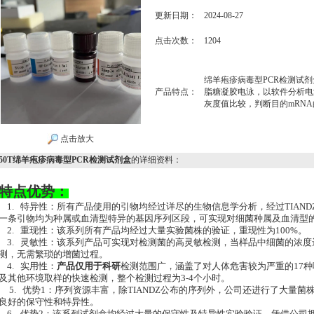
更新日期：
2024-08-27
点击次数：
1204
绵羊疱疹病毒型PCR检测试剂
产品特点：
脂糖凝胶电泳，以软件分析电
灰度值比较，判断目的mRN
点击放大
50T绵羊疱疹病毒型PCR检测试剂盒
的详细资料：
特点优势：
1. 特异性：所有产品使用的引物均经过详尽的生物信息学分析，经过TIAN
一条引物均为种属或血清型特异的基因序列区段，可实现对细菌种属及血清型的
2. 重现性：该系列所有产品均经过大量实验菌株的验证，重现性为100%。
3. 灵敏性：该系列产品可实现对检测菌的高灵敏检测，当样品中细菌的浓度达到1
测，无需繁琐的增菌过程。
4. 实用性：
产品仅用于科研
检测范围广，涵盖了对人体危害较为严重的17
及其他环境取样的快速检测，整个检测过程为3-4个小时。
5. 优势1：序列资源丰富，除TIANDZ公布的序列外，公司还进行了大量
良好的保守性和特异性。