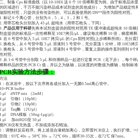
二、制备 Cps 标准曲线（以 10-10E6 这 6 个 10 倍稀释度为例。由于
的区域进行，千万不能污染样品或本试剂盒的其他成分）。为增加产品稳定性
做阳性对照，只提供没有传染性的、可以直接使用的 DN**段作为阳性对照。
1. 标记 6 个离心管，分别为 6，5，4，3，2 和 1 号。
2. 用带芯枪头分别加入 45 μL 超纯水（用带芯枪头，下同）。
3.
产品仅用于科研
先将本试剂盒提供的阳性对照用 TE 缓冲液或超纯水 10 倍梯
剂盒提供的标准品一次性稀释至 10E7拷贝/μL，建议每次稀释 10 倍，梯度稀释至 
4. 在 6 号管中加入 5 μL 10E7 拷贝/μL 的 Cps 阳性对照(上步稀释所得)，充分
5. 换枪头，从 6 号管中取 5 μL 溶液到 5 号管中，充分震荡 1 分钟，得 10E5拷
6. 换枪头，从 5 号管中取 5 μL 溶液到 4 号管中，重复上面的操作直到得到 
性对照。
8. 从 1-6 号管中分别取 5 μL 和待测样品一起进行定量 PCR（见下步），每个
稀释样品的荧光 PCR Ct 值，并以之为纵轴，以浓度的对数值为横轴，绘制标
PCR实验方法步骤：
方法
1：在冰浴中，按以下次序将各成分加入一无菌0.5ml离心管中。
10×PCR buffer
5 μl dNTP mix （2mM）
4 μl 引物1（10pM）
2 μl 引物2（10pM）
2 μl Taq酶 （2U/μl）
1 μl DNA模板（50ng-1μg/μl）
1 μl 加ddH2O至 50 μl
视PCR仪有无热盖，不加或添加石蜡油。
2：调整好反应程序。将上述混合液稍加离心，立即置PCR仪上，执行扩增。一般：
阶段：93℃ 40s → 58℃ 30s → 72℃ 60s，循环30-35次，在72℃ 保7min。