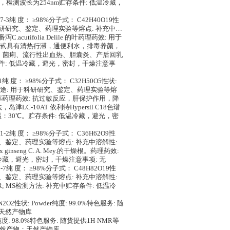
，检测波长为254nm贮存条件: 低温冷藏，
17-3纯 度： ≥98%分子式： C42H40O19性
用于科研研究、鉴定、药理实验等熔点: 补充中…
.acutifolia Delile 的叶药理药效: 用于
泻甙具有清热行滞，通便利水，排毒养颜，
、菌痢、流行性出血热、胆囊炎、产后回乳
条件: 低温冷藏，避光，密封，干燥注意事
95-1纯 度： ≥98%分子式： C32H50O5性状:
！用途: 用于科研研究、鉴定、药理实验等熔
tis的块茎药理药效: 抗过敏反应，肝保护作用，降
C-10AT 依利特Hypersil C18色谱
； 柱温：30℃。贮存条件: 低温冷藏，避光，密
2-71-2纯 度： ≥98%分子式： C36H62O9性
研究、鉴定、药理实验等熔点: 补充中溶解性:
eng C. A. Mey.的干燥根。药理药效:
温冷藏，避光，密封，干燥注意事项: 无
-22-7纯 度： ≥98%分子式： C48H82O19性
研究、鉴定、药理实验等熔点: 补充中溶解性:
 MS检测方法: 补充中贮存条件: 低温冷
O2性状: Powder纯度: 99.0%特色服务: 随
；天然产物库
r纯度: 98.0%特色服务: 随货提供1H-NMR等
天然产物；天然产物库