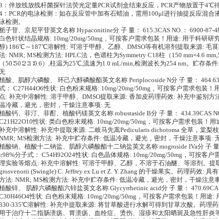
3：伴放线放线杆菌探针法荧光定量PCR试剂盒结束反应，PCR产物放置于4℃待
4：PCR的电泳检测：如在反应管中加有石蜡油，需用100μl进行抽提反应混合液
泳检测。
栀子苷、京尼平苷英文名称 Hypaconitine分 子 量： 615.3CAS NO.： 6900-87
白色针状结晶规格: 10mg/20mg/50mg，可按客户需求包装！用途: 用于科研研
醇) 186℃～187℃溶解性: 可溶于甲醇、乙醇、DMSO等有机溶剂提取来源: 
法: NMR; MS检测方法: HPLC法，色谱柱为Symmetry C18柱（150 mm×4.6
（50∶50∶2∶1∶0.6）,柱温为25℃,流速为1.0 mL/min,检测波长为254 nm
无
植酸、肌醇六磷酸、 环己六醇磷酸酯英文名称 Periplocoside N分 子 量： 464.63CA
式： C27H44O6性状: 白色粉末规格: 10mg/20mg/50mg，可按客户需求
点: 补充中溶解性: 溶于甲醇、DMSO提取来源: 香加皮药理药效: 补充中鉴别方法:
温冷藏，避光，密封，干燥注意事项: 无
植酸钙、菲汀、菲酊、植酸钙镁英文名称 robustaside B分 子 量： 434.39CAS NO.
C21H22O10性状: 类白色粉末规格: 10mg/20mg/50mg，可按客户需求包
补充中溶解性: 补充中提取来源: 二岐马先蒿Pedicularis dichotoma 全草，棠梨枝
NMR; MS检测方法: 补充中贮存条件: 低温冷藏，避光，密封，干燥注意事项: 
植酸钠、植酸十二钠盐、肌醇六磷酸酯十二钠盐英文名称 mogroside IVa分 子 量： 112
≥98%分子式： C54H92O24性状: 白色晶体规格: 10mg/20mg/50mg，
理实验等熔点: 补充中溶解性: 可溶于甲醇、乙醇，不溶于石油醚、等溶剂。提取来源:
grosvenorii (Swingle) C. Jeffrey ex Lu et Z. Y. Zhang 的干
方法: NMR; MS检测方法: 补充中贮存条件: 低温冷藏，避光，密封，干燥注意事
植酸锌、 肌醇六磷酸酯六锌盐英文名称 Glycyrrhetinic acid分 子 量： 470.69CAS
C30H46O4性状: 白色粉末规格: 10mg/20mg/50mg，可按客户需求包装！
330-335℃溶解性: 补充中提取来源: 将甘草酸进行水解可得到甘草次酸。药
用于治疗十二指肠溃疡、胃溃疡、血栓症、烫伤、湿疹和太阳晒斑及急性肝炎等。鉴别方