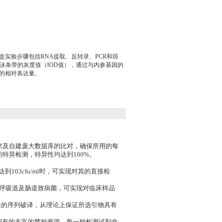
盒实验步骤包括RNA提取、反转录、PCR和琼
泳条带的灰度值（IOD值），通过与内参基因的
A的相对表达量。
DZ及自建庞大数据库的比对，确保所用的每
特异检测，特异性均达到100%。
03cfu/ml时，可实现对其的直接检
种呼吸道及肠道致病菌，可实现对临床样品
菌株的序列破译，从理论上保证所选引物具有