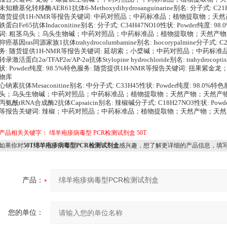
未知糖基化转移酶AER61抗体6-Methoxydihydrosanguinarine别名: 分子式: C21
随货提供1H-NMR等报告关键词: 中药对照品；中药标准品；植物提取物；天
铁蛋白Fe65抗体Indaconitine别名: 分子式: C34H47NO10性状: Powder纯度
词: 粗茎乌头；乌头生物碱；中药对照品；中药标准品；植物提取物；天然产
抑癌基因ras同源家族1抗体trahydrocolumbamine别名: Isocorypalmine分子式: C
务: 随货提供1H-NMR等报告关键词: 延胡索；小檗碱；中药对照品；中药标
转录激活蛋白2α/TFAP2α/AP-2α抗体Stylopine hydrochloride别名: trahydrocoptis
状: Powder纯度: 98.5%特色服务: 随货提供1H-NMR等报告关键词: 扭
物库
心钠素抗体Mesaconitine别名: 中分子式: C33H45性状: Powder纯度: 98.0
头；乌头生物碱；中药对照品；中药标准品；植物提取物；天然产物；天然产
丙氨酰tRNA合成酶2抗体Capsaicin别名: 辣椒碱分子式: C18H27NO3性状: Powd
等报告关键词: 辣椒；中药对照品；中药标准品；植物提取物；天然产物；天
产品相关关键字：
绵羊疱疹病毒型
PCR检测试剂盒
50T
如果你对
50T绵羊疱疹病毒型PCR检测试剂盒
感兴趣，想了解更详细的产品信息，填
产品：
您的单位：