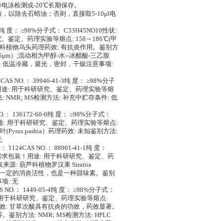
电泳检测或-20℃长期保存。
，以除去石蜡油；否则，直接取5-10μl电
-4纯 度： ≥98%分子式： C33H45NO10性状:
究、鉴定、药理实验等熔点: 158～186℃(甲
毛茛科植物乌头药理药效: 有抗炎作用。鉴别方
 mm,5μm）,流动相为甲醇-水--冰醋酸-三乙胺
。贮存条件: 低温冷藏，避光，密封，干燥注意事项:
S NO.： 39946-41-3纯 度： ≥98%分子
包装！用途: 用于科研研究、鉴定、药理实验等熔
 NMR; MS检测方法: 补充中贮存条件: 低
： 136172-60-6纯 度： ≥98%分子式：
装！用途: 用于科研研究、鉴定、药理实验等熔点:
叶(Pyrus pashia）药理药效: 未知鉴别方法:
无
4CAS NO.： 88901-41-1纯 度：
可按客户需求包装！用途: 用于科研研究、鉴定、药
 葫芦科植物罗汉果 Siraitia
燥果实。药理药效: 具有一定的消炎活性，也是一种甜味素。鉴别
项: 无
 NO.： 1449-05-4纯 度： ≥98%分子式：
用途: 用于科研研究、鉴定、药理实验等熔点:
理药效: 甘草次酸具有抗炎的功效，药效显著。
法: NMR; MS检测方法: HPLC