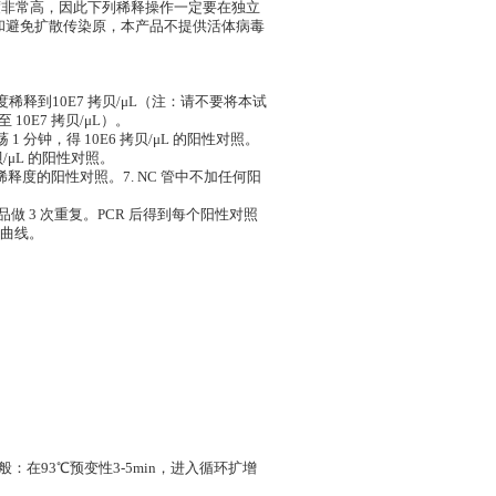
标准品浓度非常高，因此下列稀释操作一定要在独立
和避免扩散传染原，本产品不提供活体病毒
度稀释到10E7 拷贝/μL（注：请不要将本试
10E7 拷贝/μL）。
震荡 1 分钟，得 10E6 拷贝/μL 的阳性对照。
贝/μL 的阳性对照。
6个稀释度的阳性对照。7. NC 管中不加任何阳
样品做 3 次重复。PCR 后得到每个阳性对照
准曲线。
在93℃预变性3-5min，进入循环扩增