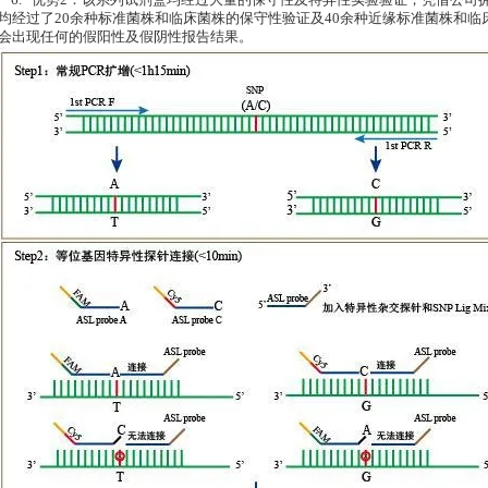
6. 优势2：该系列试剂盒均经过大量的保守性及特异性实验验证，凭借公司
均经过了20余种标准菌株和临床菌株的保守性验证及40余种近缘标准菌株和
会出现任何的假阳性及假阴性报告结果。