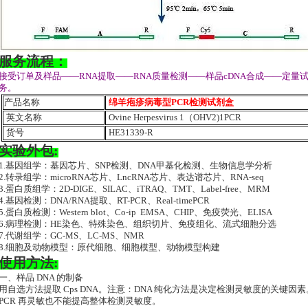
服务流程：
接受订单及样品——RNA提取——RNA质量检测——样品cDNA合成——定
务。
产品名称
绵羊疱疹病毒型PCR检测试剂盒
英文名称
Ovine Herpesvirus 1（OHV2)1PCR
货号
HE31339-R
实验外包:
1.基因组学：基因芯片、SNP检测、DNA甲基化检测、生物信息学分析
2.转录组学：microRNA芯片、LncRNA芯片、表达谱芯片、RNA-seq
3.蛋白质组学：2D-DIGE、SILAC、iTRAQ、TMT、Label-free、MRM
4.基因检测：DNA/RNA提取、RT-PCR、Real-timePCR
5.蛋白质检测：Western blot、Co-ip EMSA、CHIP、免疫荧光、ELISA
6.病理检测：HE染色、特殊染色、组织切片、免疫组化、流式细胞分选
7.代谢组学：GC-MS、LC-MS、NMR
8.细胞及动物模型：原代细胞、细胞模型、动物模型构建
使用方法:
一、样品 DNA 的制备
用自选方法提取 Cps DNA。注意：DNA 纯化方法是决定检测灵敏度的关键因
PCR 再灵敏也不能提高整体检测灵敏度。