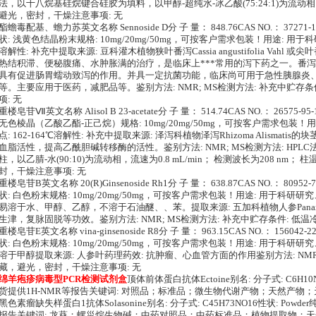
法，以十八烷基硅烷键合硅胶为填料，以甲醇-超纯水-冰乙酸(75:24:1)为流动相
避光，密封，干燥注意事项: 无
酯蟾毒配基、蟾力苏英文名称 Sennoside D分 子 量： 848.76CAS NO.： 37271-
状: 浅黄色结晶粉末规格: 10mg/20mg/50mg，可按客户需求包装！用途: 
溶解性: 补充中提取来源: 豆科灌木植物狭叶番泻Cassia angustifolia Vahl 或尖叶番泻C
热结积滞、便秘腹痛、水肿胀满的治疗，是临床上***常用的泻下药之一。番
具有促进肠胃蠕动致泻的作用。并具一定抗菌功能，临床尚可用于急性胰腺炎
等。主要应用于医药，减肥品等。鉴别方法: NMR; MS检测方法: 补充中贮存
项: 无
重楼皂苷Ⅶ英文名称 Alisol B 23-acetate分 子 量： 514.74CAS NO.： 26575-
无色棱晶（乙酸乙酯-正己烷）规格: 10mg/20mg/50mg，可按客户需求包装
点: 162-164℃溶解性: 补充中提取来源: 泽泻科植物泽泻Rhizoma Alisma
血脂活性，提高乙酰胆碱转移酶的活性。鉴别方法: NMR; MS检测方法: HPLC法，岛津L
柱，以乙腈-水(90:10)为流动相，流速为0.8 mL/min； 检测波长为208 nm
封，干燥注意事项: 无
重楼皂苷B英文名称 20(R)Ginsenoside Rh1分 子 量： 638.87CAS NO.： 8095
状: 白色粉末规格: 10mg/20mg/50mg，可按客户需求包装！用途: 用于科研
易溶于水、甲醇、乙醇，不溶于石油醚、、苯。提取来源: 五加科植物人参Panax gins
生津，复脉固脱等功效。鉴别方法: NMR; MS检测方法: 补充中贮存条件: 低
重楼皂苷E英文名称 vina-ginsenoside R8分 子 量： 963.15CAS NO.： 156042
状: 白色粉末规格: 10mg/20mg/50mg，可按客户需求包装！用途: 用于科研
溶于甲醇提取来源: 人参叶药理药效: 抗肿瘤、心血管方面的作用鉴别方法: NMR;
藏，避光，密封，干燥注意事项: 无
绵羊疱疹病毒型PCR检测试剂盒
顶体前体蛋白抗体Ectoine别名: 分子式: C6H10N2
货提供1H-NMR等报告关键词: 对照品；标准品；微生物代谢产物；天然产物
黑色素瘤缺失样蛋白1抗体Solasonine别名: 分子式: C45H73NO16性状: Powde
报告关键词: 龙葵；螺甾烷生物碱；中药对照品；中药标准品；植物提取物；