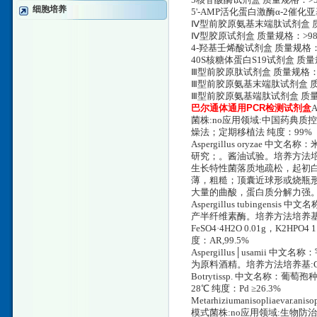
5核苷酸酶试剂盒 质量规格：>50%
细胞培养
5'-AMP活化蛋白激酶α-2催化亚
Ⅳ型前胶原氨基末端肽试剂盒 质量规
Ⅳ型胶原试剂盒 质量规格：>98%,
4-羟基壬烯酸试剂盒 质量规格：>9
40S核糖体蛋白S19试剂盒 质量规
Ⅲ型前胶原肽试剂盒 质量规格：Ind
Ⅲ型前胶原氨基末端肽试剂盒 质量规
Ⅲ型前胶原氨基端肽试剂盒 质量规格
巴尔通体通用PCR检测试剂盒
A
菌株:no应用领域:中国药典质控
燥法；定期移植法 纯度：99%
Aspergillus oryzae 中
研究；。酱油试验。培养方法培养基:
生长特性菌落质地疏松，起初
薄，粗糙；顶囊近球形或烧瓶
大量的曲酸，蛋白质分解力强。存
Aspergillus tubingens
产半纤维素酶。培养方法培养基:查氏琼脂(C
FeSO4·4H2O 0.01g，K2H
度：AR,99.5%
Aspergillus│usamii 中
为原料酒精。培养方法培养基:CM0
Botrytissp. 中文名称：葡萄
28℃ 纯度：Pd ≥26.3%
Metarhiziumanisopliaevar
模式菌株:no应用领域:生物防治培养方法