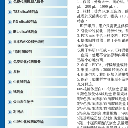
免费代测ELISA服务
1．仪器：分析天平、离心机、荧光
µL、200 µL、1000 µL）。
2．耗材：荧光 PCR 反应管、
TSZ elisa试剂盒
处理的灭菌离心管、吸头（10 µL
特点：
RD elisa试剂盒
1.即开即用，用户只需要提供样
2. 引物经过优化，特异性强。预期
IBL elisa试剂盒
3. PCR mix 中含上样染料，
4. 提供阳性对照，便于分析试
日本WAKO和光纯药
保存条件：
仅用于科研14℃或－20℃样
*原时间试剂
1. 血清：使用不含热原和内毒
迅速小心地分离。
免疫组化代测服务
2. 血浆：EDTA、柠檬酸盐或肝
3. 细胞上清液：3000 转离心
质粒
4. 组织匀浆：将组织加入适量盐
5. 保存：如果样本收集后不
生化试剂盒
充分解冻。
60S核糖体蛋白L17试剂盒 质量规
试剂盒
5-羟色胺受体6试剂盒 质量规格：
5羟色胺/血清素/血清胺试剂盒 质
蛋白质生物学
5羟色胺/血清素/血清胺试剂盒 质
5羟色胺/血清素/血清胺试剂盒 质量
对照品
5羟色胺试剂盒 质量规格：>98%,
5羟基吲哚乙酸试剂盒 质量规格：>
生理生化检测试剂盒
5羟二十碳四烯酸试剂盒 质量规格：>5