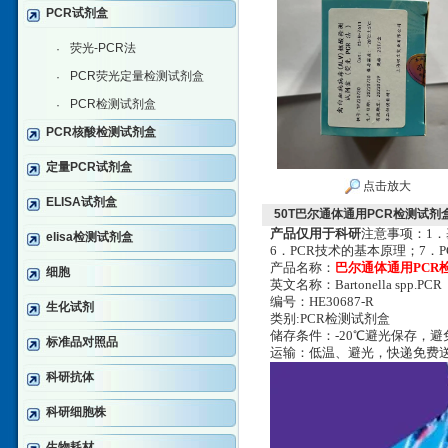
PCR试剂盒
荧光-PCR法
·
PCR荧光定量检测试剂盒
·
PCR检测试剂盒
·
PCR核酸检测试剂盒
定量PCR试剂盒
点击放大
ELISA试剂盒
50T巴尔通体通用PCR检测试剂
产品仅用于科研
注意事项：1．
elisa检测试剂盒
6．PCR技术的基本原理；7．
产品名称：
巴尔通体通用PCR
细胞
英文名称：Bartonella spp.PCR
编号：HE30687-R
生化试剂
类别:PCR检测试剂盒
储存条件：-20℃避光保存，
标准品对照品
运输：低温、避光，快递免费
科研抗体
科研细胞株
生物耗材