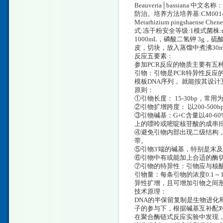
Beauveria│bassiana 中
防治。培养方法培养基:CM001
Metarhizium pingshaense C
式:冻干粉安全等级:1模式菌株
1000mL，磷酸二氢钾 3g，硫酸
皮，切块，放入蒸馏中煮沸30min
反应五要素：
参加PCR反应的物质主要有五种
引物：引物是PCR特异性反应
模板DNA序列， 就能按其设
原则：
①引物长度： 15-30bp，常用为
②引物扩增跨度： 以200-50
③引物碱基：G+C含量以40-
上的嘌呤或嘧啶核苷酸的成串
④避免引物内部出现二级结构，
带。
⑤引物3'端的碱基，特别是末
⑥引物中有或能加上合适的酶切
⑦引物的特异性：引物应与核
引物量：每条引物的浓度0.1～
异性扩增，且可增加引物之间
技术原理：
DNA的半保留复制是生物进化
子的参与下，根据碱基互补配
在聚合酶链式反应实验中发现