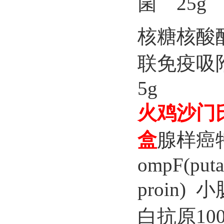
菌 25g
核糖核酸酶
联免疫吸
5g
火鸡沙门
盒
腺样癌
ompF(puta
proin
白抗原100 