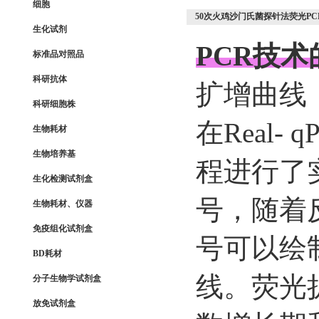
细胞
50次火鸡沙门氏菌探针法荧光P
生化试剂
PCR技
标准品对照品
科研抗体
扩增曲线
科研细胞株
在Real-
生物耗材
生物培养基
程进行了
生化检测试剂盒
号，随着
生物耗材、仪器
免疫组化试剂盒
号可以绘
BD耗材
线。荧光
分子生物学试剂盒
放免试剂盒