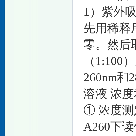
1）紫外
先用稀释
零。然后
（1:10
260nm
溶液 浓
① 浓度测
A260下读