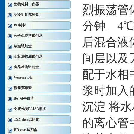
生物耗材、仪器
烈振荡管体
免疫组化试剂盒
分钟。4℃
BD耗材
分子生物学试剂盒
后混合液
放免试剂盒
间层以及
金标法检测试剂盒
食品检测试剂盒
配于水相
Western Blot
浆时加入的
微囊藻毒素
fbs 胎牛血清
沉淀 将
免费代测ELISA服务
的离心管
TSZ elisa试剂盒
RD elisa试剂盒