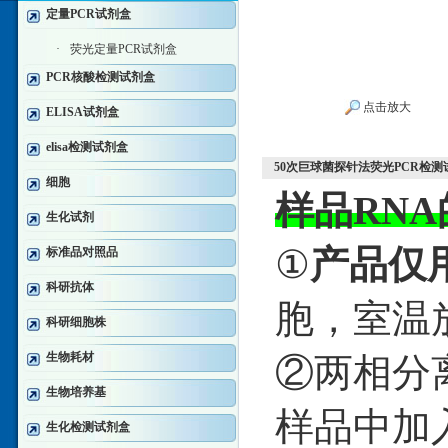
定量PCR试剂盒
·
荧光定量PCR试剂盒
PCR核酸检测试剂盒
点击放大
ELISA试剂盒
elisa检测试剂盒
50次巨球菌探针法荧光PCR检测
细胞
样品RN
生化试剂
①
产品仅
标准品对照品
科研抗体
胞，室温
科研细胞株
生物耗材
②两相分离
生物培养基
样品中加入
生化检测试剂盒