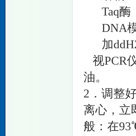
Taq酶（
DNA模板（5
加ddH
视PCR
油。
2．调整
离心，立
般：在93