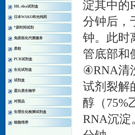
淀其中的R
IBL elisa试剂盒
日本WAKO和光纯药
分钟后，于4
*原时间试剂
钟。此时
免疫组化代测服务
质粒
管底部和
PCR试剂盒
④RNA清
生化试剂盒
试剂盒
试剂裂解的
蛋白质生物学
醇（75%
对照品
生理生化检测试剂盒
RNA沉淀
细胞培养