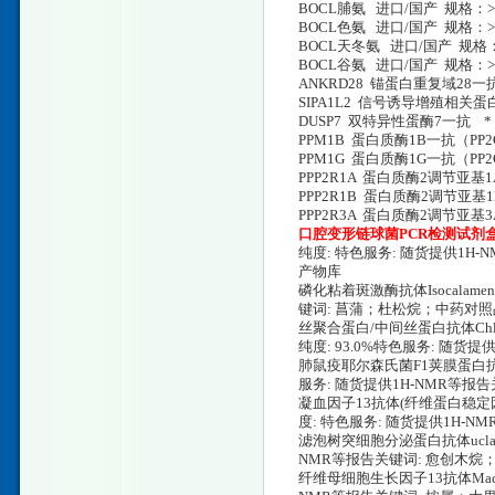
BOCL脯氨 进口/国产 规格：>9
BOCL色氨 进口/国产 规格：>9
BOCL天冬氨 进口/国产 规格：>
BOCL谷氨 进口/国产 规格：>9
ANKRD28 锚蛋白重复域28一抗 *
SIPA1L2 信号诱导增殖相关蛋白1样蛋白2一
DUSP7 双特异性蛋酶7一抗 * 0.2ml
PPM1B 蛋白质酶1B一抗（PP2Cβ） *
PPM1G 蛋白质酶1G一抗（PP2Cγ） * 
PPP2R1A 蛋白质酶2调节亚基1A一抗 * 
PPP2R1B 蛋白质酶2调节亚基1B一抗
PPP2R3A 蛋白质酶2调节亚基3A一抗 
口腔变形链球菌PCR检测试剂
纯度: 特色服务: 随货提供1
产物库
磷化粘着斑激酶抗体Isocalamend
键词: 菖蒲；杜松烷；中药对
丝聚合蛋白/中间丝蛋白抗体Chloranthol
纯度: 93.0%特色服务: 随
肺鼠疫耶尔森氏菌F1荚膜蛋白抗体（C端）M
服务: 随货提供1H-NMR等
凝血因子13抗体(纤维蛋白稳定因子)1,3,5
度: 特色服务: 随货提供1H
滤泡树突细胞分泌蛋白抗体uclatriol
NMR等报告关键词: 愈创木
纤维母细胞生长因子13抗体Macrocar