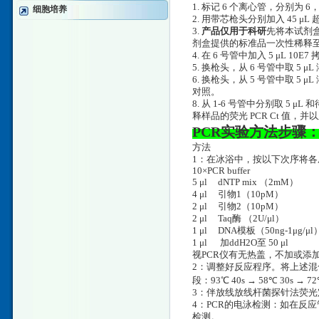
1. 标记 6 个离心管，分别为 6，
细胞培养
2. 用带芯枪头分别加入 45 
3.
产品仅用于科研
先将本试剂盒
剂盒提供的标准品一次性稀释至 10
4. 在 6 号管中加入 5 μL 10
5. 换枪头，从 6 号管中取 5 μ
6. 换枪头，从 5 号管中取 5
对照。
8. 从 1-6 号管中分别取 5
释样品的荧光 PCR Ct 值
PCR实验方法步骤
方法
1：在冰浴中，按以下次序将各
10×PCR buffer
5 μl dNTP mix （2mM
4 μl 引物1（10pM
2 μl 引物2（10pM
2 μl Taq酶 （2U/μl）
1 μl DNA模板（50ng-1μg/μl
1 μl 加ddH2O至 50 μl
视PCR仪有无热盖，不加或添
2：调整好反应程序。将上述混合
段：93℃ 40s → 58℃ 30s → 
3：伴放线放线杆菌探针法荧光定
4：PCR的电泳检测：如在反应
检测。