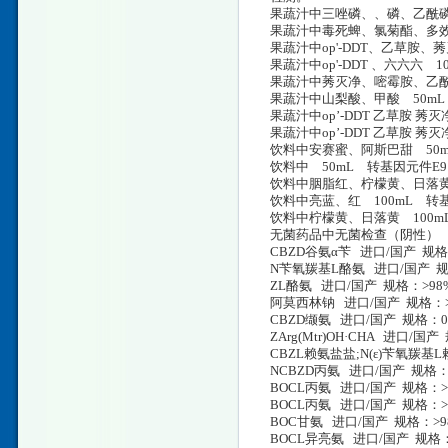
果蔬汁中三唑磷、、磷、乙酰磷 
果蔬汁中毒死蜱、氯菊酯、多效唑
果蔬汁中op'-DDT、乙草胺
果蔬汁中op'-DDT 、六六六 
果蔬汁中莠灭净、嘧霉胺、乙酰
果蔬汁中山梨酸、甲酸 50mL
果蔬汁中op’-DDT 乙草胺 莠
果蔬汁中op’-DDT 乙草胺 莠
饮料中安赛蜜、阿斯巴甜 50m
饮料中 50mL 转基因元件E9
饮料中胭脂红、柠檬黄、日落黄 10
饮料中亮蓝、红 100mL 转基因
饮料中柠檬黄、日落黄 100mL 
无菌药品中无菌检查（阴性） 真空
CBZD谷氨α苄 进口/国产 规格
N苄氧羰基L酪氨 进口/国产 规格
ZL酪氨 进口/国产 规格：>98%
阿莫西林钠 进口/国产 规格：>9
CBZD缬氨 进口/国产 规格：0.
ZArg(Mtr)OH·CHA 进口/国
CBZL赖氨盐盐;N(ε)苄氧羰基
NCBZD丙氨 进口/国产 规格：>
BOCL丙氨 进口/国产 规格：>9
BOCL丙氨 进口/国产 规格：>9
BOC甘氨 进口/国产 规格：>98
BOCL异亮氨 进口/国产 规格：>