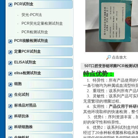
PCR试剂盒
荧光-PCR法
·
PCR荧光定量检测试剂盒
·
PCR检测试剂盒
·
PCR核酸检测试剂盒
定量PCR试剂盒
点击放大
ELISA试剂盒
50T口腔变形链球菌PCR检测试
特点优势：
elisa检测试剂盒
1. 特异性：所有产品使用的
细胞
一条引物均为种属或血清型特异
2. 重现性：该系列所有产品
生化试剂
3. 灵敏性：该系列产品可实现
无需繁琐的增菌过程。
标准品对照品
4. 实用性：
产品仅用于科研
其他环境取样的快速检测，整个
科研抗体
5. 优势1：序列资源丰富
好的保守性和特异性。
科研细胞株
6. 优势2：该系列试剂盒均
经过了20余种标准菌株和临床
生物耗材