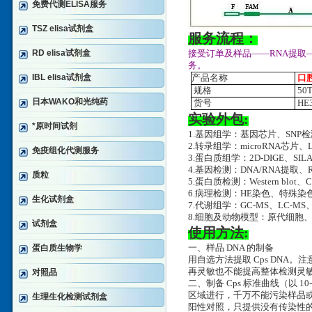
免费代测ELISA服务
TSZ elisa试剂盒
服务流程：
RD elisa试剂盒
接受订单及样品——RNA提取
务。
IBL elisa试剂盒
产品名称
口
规格
50
日本WAKO和光纯药
货号
HE3
实验外包:
*原时间试剂
1.基因组学：基因芯片、SNP
2.转录组学：microRNA芯片、
免疫组化代测服务
3.蛋白质组学：2D-DIGE、SILA
4.基因检测：DNA/RNA提取、RT-
质粒
5.蛋白质检测：Western blot、
6.病理检测：HE染色、特殊
生化试剂盒
7.代谢组学：GC-MS、LC-MS
8.细胞及动物模型：原代细胞
试剂盒
使用方法:
蛋白质生物学
一、样品 DNA 的制备
用自选方法提取 Cps DNA。
再灵敏也不能提高整体检测灵
对照品
二、制备 Cps 标准曲线（以 
区域进行，千万不能污染样品
生理生化检测试剂盒
阳性对照，只提供没有传染性的