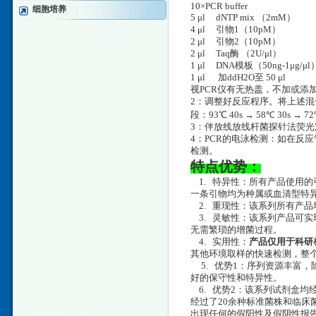
10×PCR buffer
细胞培养
5 μl dNTP mix （2mM
4 μl 引物1（10pM
2 μl 引物2（10pM
2 μl Taq酶 （2U/μl）
1 μl DNA模板（50ng-1μg/μl
1 μl 加ddH2O至 50 μl
视PCR仪有无热盖，不加或添
2：调整好反应程序。将上述混合
段：93℃ 40s → 58℃ 30s → 
3：伴放线放线杆菌探针法荧光定
4：PCR的电泳检测：如在反应
检测。
特点优势：
1. 特异性：所有产品使用的
一条引物均为种属或血清型特异
2. 重现性：该系列所有产品
3. 灵敏性：该系列产品可实现
无需繁琐的增菌过程。
4. 实用性：
产品仅用于科研
其他环境取样的快速检测，整个
5. 优势1：序列资源丰富
好的保守性和特异性。
6. 优势2：该系列试剂盒均
经过了20余种标准菌株和临床
出现任何的假阳性及假阴性报