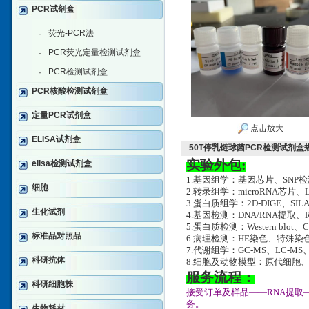
PCR试剂盒
荧光-PCR法
·
PCR荧光定量检测试剂盒
·
PCR检测试剂盒
·
PCR核酸检测试剂盒
定量PCR试剂盒
点击放大
ELISA试剂盒
50T停乳链球菌PCR检测试剂盒
实验外包:
elisa检测试剂盒
1.基因组学：基因芯片、SNP
细胞
2.转录组学：microRNA芯片、
3.蛋白质组学：2D-DIGE、SILA
生化试剂
4.基因检测：DNA/RNA提取、RT-
5.蛋白质检测：Western blot、
标准品对照品
6.病理检测：HE染色、特殊
7.代谢组学：GC-MS、LC-MS
科研抗体
8.细胞及动物模型：原代细胞
服务流程：
科研细胞株
接受订单及样品——RNA提取
务。
生物耗材