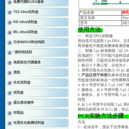
免费代测ELISA服务
TSZ elisa试剂盒
产品名称
停乳
英文名称
Stre
RD elisa试剂盒
货号
HE3
使用方法:
IBL elisa试剂盒
一、样品 DNA 的制备
用自选方法提取 Cps DNA。
日本WAKO和光纯药
再灵敏也不能提高整体检测灵
二、制备 Cps 标准曲线（以 
*原时间试剂
区域进行，千万不能污染样品
阳性对照，只提供没有传染性的
免疫组化代测服务
1. 标记 6 个离心管，分别为 6，
2. 用带芯枪头分别加入 45 
质粒
3.
产品仅用于科研
先将本试剂盒
剂盒提供的标准品一次性稀释至 10
生化试剂盒
4. 在 6 号管中加入 5 μL 10
5. 换枪头，从 6 号管中取 5 μ
试剂盒
6. 换枪头，从 5 号管中取 5
对照。
蛋白质生物学
8. 从 1-6 号管中分别取 5
释样品的荧光 PCR Ct 值
对照品
PCR实验方法步骤
方法
生理生化检测试剂盒
1：在冰浴中，按以下次序将各