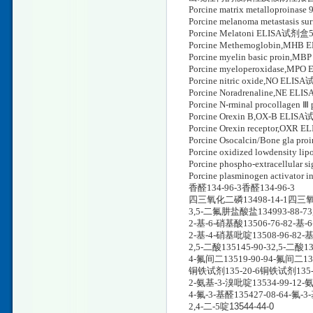
Porcine matrix metallopro
Porcine melanoma metastasis
Porcine Melatoni ELISA试剂盒5
Porcine Methemoglobin,MHB
Porcine myelin basic proi
Porcine myeloperoxidase,MPO
Porcine nitric oxide,NO ELIS
Porcine Noradrenaline,NE EL
Porcine N-rminal procollage
Porcine Orexin B,OX-B ELISA
Porcine Orexin receptor,OXR 
Porcine Osocalcin/Bone gla p
Porcine oxidized lowdensity
Porcine phospho-extracellular
Porcine plasminogen activator
香醛134-96-3香醛134-96-3
四三氧化二磷13498-14-1四三氧化
3,5-二氟肼盐酸盐134993-88-73
2-基-6-硝基酸13506-76-82-基-
2-基-4-硝基吡啶13508-96-82-基
2,5-二酸135145-90-32,5-二酸13
4-氟间二13519-90-94-氟间二135
铜铁试剂135-20-6铜铁试剂135-2
2-氨基-3-溴吡啶13534-99-12-氨
4-氟-3-基醛135427-08-64-氟-3
2,4-二-5
啶13544-44-0