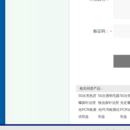
验证码：
相关同类产品：
50次亮热厉
50次透明毛圆
50次
螨探针法荧
线虫探针法荧
光定
光PCR检测
光PCR检测试
PCR
试剂盒
剂盒
剂盒