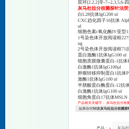
双环[2.2.2]辛-7--2,3,5,
灰马杜拉分枝菌探针法荧
白L28抗体IgG200 ul
CXC趋化因子16抗体 Alp
ul
细胞色素c氧化酶IV亚型1抗
1号染色体开放阅读框227
ug
2号染色体开放阅读框71抗体P
蛋白激酶1抗体IgG100 ul
细胞质膜微囊蛋白-1抗体Pho
白激酶1抗体IgG100µl
肿瘤转移抑制蛋白1抗体Phos
激酶1抗体IgG100 ul
半胱酸蛋白酶蛋白-12抗体Ph
白激酶1抗体IgG100 ul
细胞角蛋白17抗体MSLN /
产品相关关键字：
灰马杜拉分枝
如果你对
50次灰马杜拉分枝菌探
产品：