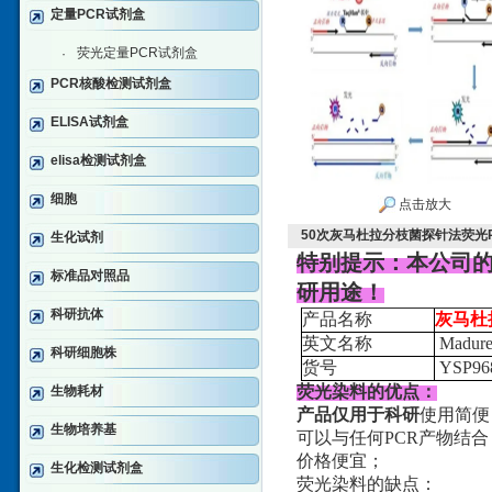
定量PCR试剂盒
荧光定量PCR试剂盒
·
PCR核酸检测试剂盒
ELISA试剂盒
elisa检测试剂盒
细胞
点击放大
50次灰马杜拉分枝菌探针法荧光
生化试剂
特别提示：本公司
标准品对照品
研用途！
科研抗体
产品名称
灰马杜
英文名称
Madurel
科研细胞株
货号
YSP96
荧光染料的优点：
生物耗材
产品仅用于科研
使用简便
生物培养基
可以与任何PCR产物结合
价格便宜；
生化检测试剂盒
荧光染料的缺点：