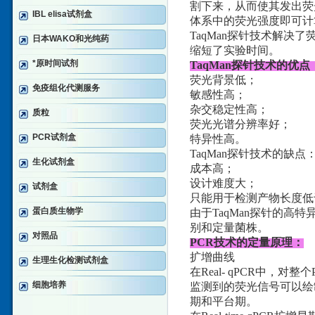
割下来，从而使其发出荧
IBL elisa试剂盒
体系中的荧光强度即可计
TaqMan探针技术解
日本WAKO和光纯药
缩短了实验时间。
*原时间试剂
TaqMan探针技术的优点
荧光背景低；
免疫组化代测服务
敏感性高；
杂交稳定性高；
质粒
荧光光谱分辨率好；
PCR试剂盒
特异性高。
TaqMan探针技术的缺点
生化试剂盒
成本高；
设计难度大；
试剂盒
只能用于检测产物长度低于
蛋白质生物学
由于TaqMan探针的高
别和定量菌株。
对照品
PCR技术的定量原理：
扩增曲线
生理生化检测试剂盒
在Real- qPCR中
细胞培养
监测到的荧光信号可以绘
期和平台期。