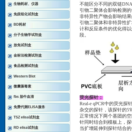
不能区分不同的双链DN
生物耗材、仪器
引物二聚体会影响检测的
免疫组化试剂盒
非特异性产物会影响结果
引物二聚体和非特异性扩增问题
BD耗材
计和反应条件的优化得以解决。
段。
分子生物学试剂盒
放免试剂盒
金标法检测试剂盒
食品检测试剂盒
Western Blot
微囊藻毒素
fbs 胎牛血清
荧光探针：
Real-e qPCR中的
免费代测ELISA服务
杂交的探针，该探针的5'
正常情况下两个基团的空
TSZ elisa试剂盒
针同时结合到模板上，探
RD elisa试剂盒
当扩增延伸到探针结合的位