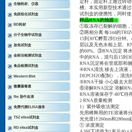
定杆，固定杆上通过转动
生物耗材、仪器
槽。本实用新型技术通过
试剂盒的便携性，同时使
免疫组化试剂盒
样品RNA的抽提：
BD耗材
①取冻存已裂解的细胞，
②两相分离 每1ml的TR
分子生物学试剂盒
15到30℃孵育2到3分钟
层以及无色水相上层。R
放免试剂盒
的60%。③RNA沉淀 
金标法检测试剂盒
中的RNA，混匀后15到3
RNA沉淀将在管底部和
食品检测试剂盒
④RNA清洗 移去上清液，
DEPCH2O配制），清洗
Western Blot
⑤RNA干燥 小心吸去大
微囊藻毒素
⑥溶解RNA沉淀 溶解R
RNA溶液保存于-80℃待
fbs 胎牛血清
2 RNA质量检测
1）紫外吸收法测定
免费代测ELISA服务
先用稀释用的TE溶液将分
TSZ elisa试剂盒
光光度计260nm和280
① 浓度测定
RD elisa试剂盒
A260下读值为1表示40 g 