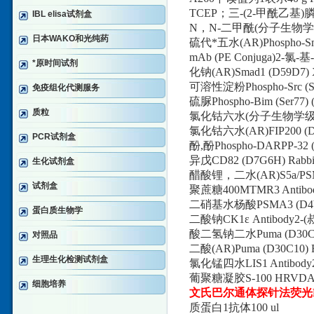
TCEP；三-(2-甲酰乙基)膦盐
IBL elisa试剂盒
N，N-二甲酰(分子生物学级)IL-1β
日本WAKO和光纯药
硫代*五水(AR)Phospho-Smad1 
mAb (PE Conjuga)2-氯
*原时间试剂
化钠(AR)Smad1 (D59D7) X
可溶性淀粉Phospho-Src (Se
免疫组化代测服务
硫脲Phospho-Bim (Ser77
质粒
氯化钴六水(分子生物学级)Kerat
氯化钴六水(AR)FIP200 (D1
PCR试剂盒
酚,酚Phospho-DARPP-32 (
异戊CD82 (D7G6H) Rab
生化试剂盒
醋酸锂，二水(AR)S5a/PSMD
试剂盒
聚蔗糖400MTMR3 Antib
二硝基水杨酸PSMA3 (D4Y9
蛋白质生物学
二酸钠CK1ε Antibody
酸二氢钠二水Puma (D30C1
对照品
二酸(AR)Puma (D30C10
生理生化检测试剂盒
氯化锰四水LIS1 Antibod
葡聚糖凝胶S-100 HRVDAC (
细胞培养
文氏巴尔通体探针法荧光
质蛋白1抗体100 ul