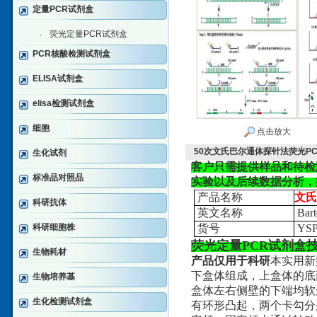
定量PCR试剂盒
荧光定量PCR试剂盒
·
PCR核酸检测试剂盒
ELISA试剂盒
elisa检测试剂盒
细胞
点击放大
50次文氏巴尔通体探针法荧光P
生化试剂
客户只需提供样品和待检
标准品对照品
实验以及后续数据分析，
产品名称
文氏
科研抗体
英文名称
Bart
科研细胞株
货号
YSP
荧光定量PCR试剂盒
生物耗材
产品仅用于科研
本实用新
下盒体组成，上盒体的底
生物培养基
盒体左右侧壁的下端均软
生化检测试剂盒
有环形凸起，两个卡勾分