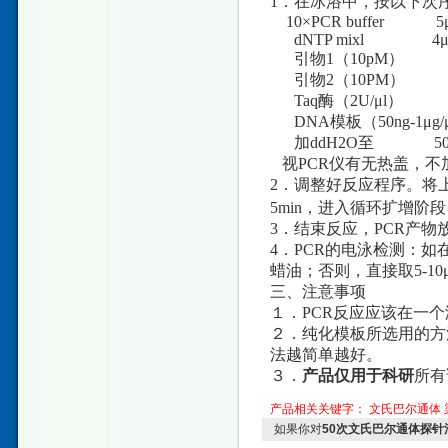
1．在冰浴中，按以下次序
10×PCR buffer 5μ
dNTP mixl 4μ
引物1（10pM） 
引物2（10PM） 
Taq酶（2U/μl） 1
DNA模板（50ng-1μg/μl
加ddH2O至 50 
视PCR仪有无热盖，不
2．调整好反应程序。将上
5min，进入循环扩增阶段：93
3．结束反应，PCR产物
4．PCR的电泳检测：如在
蜡油；否则，直接取5-10
三、注意事项
１．PCR反应应该在一
２．纯化模板所选用的方
法越简单越好。
３．
产品仅用于科研
所有
产品相关关键字：
文氏巴尔通体
如果你对
50次文氏巴尔通体探针