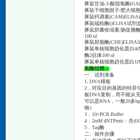
豚鼠甘油-3-酸脱氢酶(GA
豚鼠干细胞因子/肥大细胞生长
豚鼠钙调素(CAM)ELISA
豚鼠端粒酶()ELISA试剂盒
豚鼠胆囊收缩素/肠促胰酶肽(C
100 ul
豚鼠胆脂酶(CHE)ELISA
豚鼠单核细胞趋化蛋白4(MCP-
酶2抗体100 ul
豚鼠单核细胞趋化蛋白1(MCP
实验过程：
一、试剂准备
1. DNA模板
2．对应目的基因的特异
板DNA复制，而不能从
可以是RNA，一般20
物）
3．10×PCR Buffer
4．2mM dNTPmix：含d
5．Taq酶
二、操作步骤