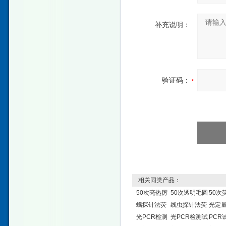
补充说明：
验证码：
相关同类产品：
50次亮热厉
50次透明毛圆
50次
螨探针法荧
线虫探针法荧
光定
光PCR检测
光PCR检测试
PCR