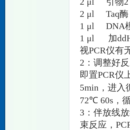
2 μl 
2 μl T
1 μl DNA
1 μl 加ddH
视PCR仪
2：调整好
即置PCR仪
5min，进入循
72℃ 60s，
3：伴放线放
束反应，PC