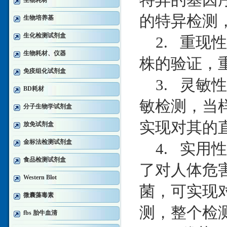
生物耗材
的特异检测，
生物培养基
生化检测试剂盒
2. 重现
生物耗材、仪器
株的验证，重
免疫组化试剂盒
3. 灵敏
BD耗材
敏检测，当样
分子生物学试剂盒
实现对其的
放免试剂盒
金标法检测试剂盒
4. 实用
食品检测试剂盒
了对人体危
Western Blot
菌，可实现
微囊藻毒素
测，整个检测
fbs 胎牛血清