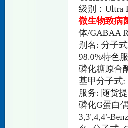
级别：Ultra P
微生物致病
体/GABAA Rγ2
别名: 分子式:
98.0%特色
磷化糖原合酶激酶
基甲分子式: C
服务: 随货提
磷化G蛋白
3,3',4,4'-Be