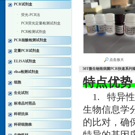
PCR试剂盒
·
荧光-PCR法
·
PCR荧光定量检测试剂盒
·
PCR检测试剂盒
PCR核酸检测试剂盒
定量PCR试剂盒
点击放大
ELISA试剂盒
50T微生物致病菌PCR快速系列
elisa检测试剂盒
特点优势
细胞
生化试剂
1. 特异
标准品对照品
生物信息学分
科研抗体
的比对，确
科研细胞株
特异的基因