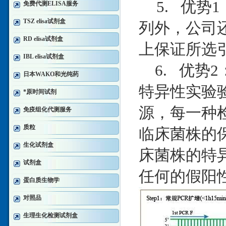
5. 优势
免费代测ELISA服务
TSZ elisa试剂盒
列外，公司
RD elisa试剂盒
上保证所选
IBL elisa试剂盒
6. 优势
日本WAKO和光纯药
特异性实验
*原时间试剂
源，每一种
免疫组化代测服务
质粒
临床菌株的
生化试剂盒
床菌株的特
试剂盒
任何的假阳
蛋白质生物学
对照品
生理生化检测试剂盒