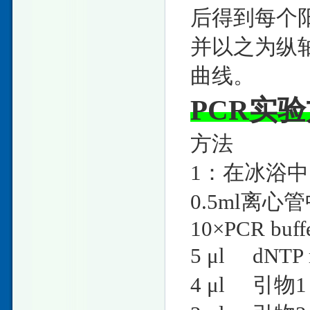
后得到每个阳
并以之为纵
曲线。
PCR实
方法
1：在冰浴
0.5ml离
10×PCR
5 μl dN
4 μl 