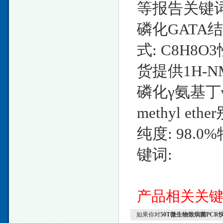
等报告关键词
磷化GATA结合
式: C8H8O3
货提供1H-
磷化γ氨基丁γ2
methyl eth
纯度: 98.
键词:
产品相关关
如果你对
50T微生物致病菌PCR