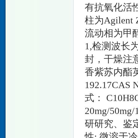
有抗氧化活性
柱为Agilent 
流动相为甲醇-0
1,检测波长
封，干燥注意
香紫苏内酯英文
192.17CAS
式： C10H
20mg/50
研研究、鉴定
性: 微溶