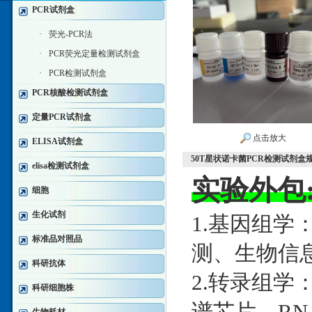
PCR试剂盒
·
荧光-PCR法
·
PCR荧光定量检测试剂盒
·
PCR检测试剂盒
PCR核酸检测试剂盒
定量PCR试剂盒
点击放大
ELISA试剂盒
50T星状诺卡菌PCR检测试剂盒
elisa检测试剂盒
实验外包
细胞
生化试剂
1.基因组学
标准品对照品
测、生物信
科研抗体
2.转录组学：
科研细胞株
谱芯片、RNA