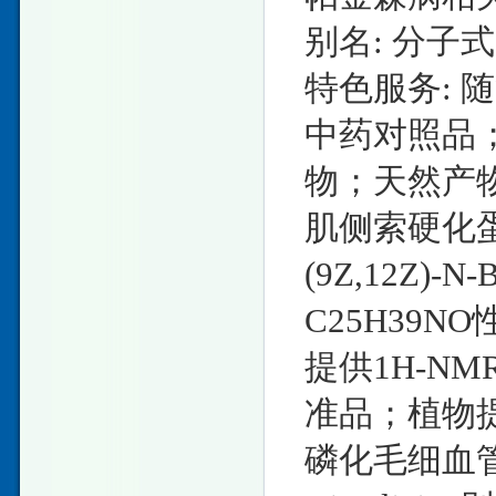
别名: 分子式: 
特色服务: 
中药对照品
物；天然产
肌侧索硬化蛋白2
(9Z,12Z)-N-
C25H39NO
提供1H-N
准品；植物
磷化毛细血