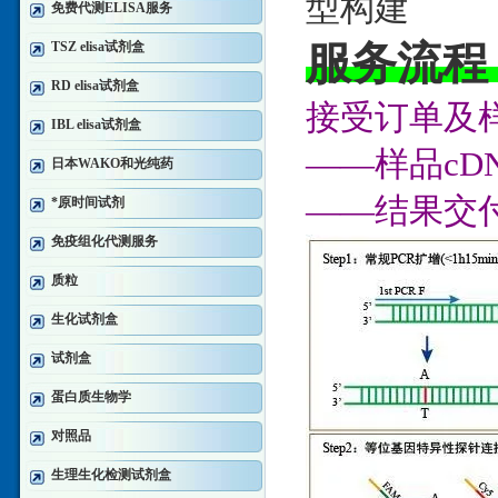
型构建
免费代测ELISA服务
服务流程
TSZ elisa试剂盒
RD elisa试剂盒
接受订单及样
IBL elisa试剂盒
——样品c
日本WAKO和光纯药
——结果交
*原时间试剂
免疫组化代测服务
质粒
生化试剂盒
试剂盒
蛋白质生物学
对照品
生理生化检测试剂盒