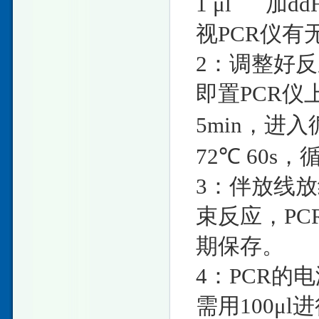
1 μl 加ddH
视PCR仪
2：调整好
即置PCR仪
5min，进入循
72℃ 60s，
3：伴放线放
束反应，PC
期保存。
4：PCR的
需用100μ