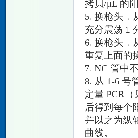
拷贝/μL 
5. 换枪头，从
充分震荡 1 
6. 换枪头，从
重复上面的
7. NC 
8. 从 1-
定量 PCR
后得到每个阳
并以之为纵
曲线。