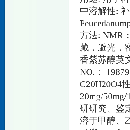
中溶解性: 
Peucedan
方法: NMR
藏，避光，密
香紫苏醇英文名称
NO.： 198
C20H20O
20mg/50
研研究、鉴定
溶于甲醇、乙