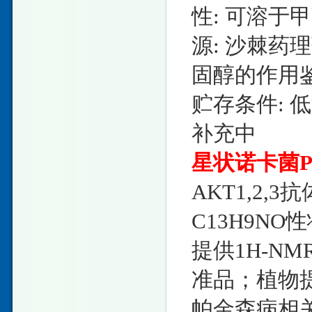
性: 可溶于
源: 沙棘药
固醇的作用鉴
贮存条件: 
补充中
星状诺卡菌
AKT1,2,3抗
C13H9NO性
提供1H-N
准品；植物
帕金森病相关蛋白