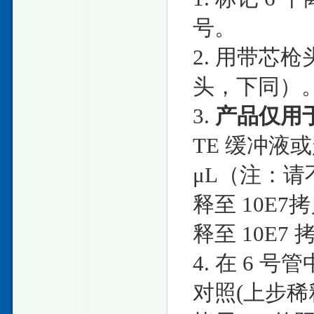
号。
2. 用带芯枪
头，下同）
3.
产品仅用
TE 缓冲液或
μL（注：
释至 10E7
释至 10E7 
4. 在 6 号管
对照(上步稀释