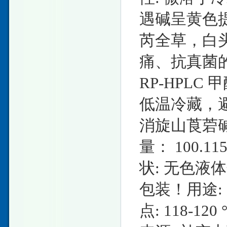
遇碱呈黄色
芮全草，白
痛、抗真菌的
RP-HPLC 
低温冷藏，避
消旋山莨菪碱英文名
量： 100.1
状: 无色液体
包装！用途
点: 118-