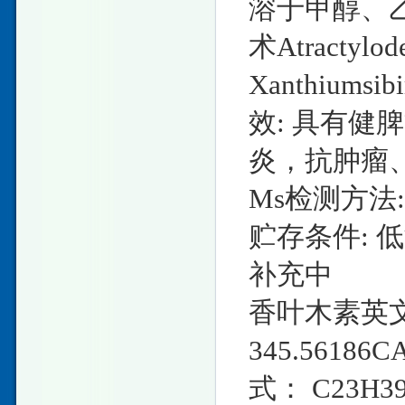
溶于甲醇、乙
术Atractylo
Xanthiumsi
效: 具有
炎，抗肿瘤、
Ms检测方法: 
贮存条件: 
补充中
香叶木素英文名称
345.56186
式： C23H