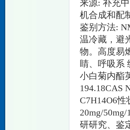
来源: 补充
机合成和配
鉴别方法: N
温冷藏，避
物。高度易
睛、呼吸系 
小白菊内酯英文名
194.18CAS
C7H14O6
20mg/50
研研究、鉴定、