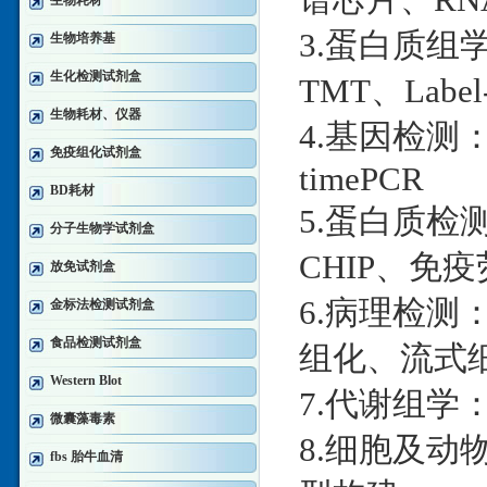
生物耗材
3.蛋白质组学：
生物培养基
生化检测试剂盒
TMT、Label
生物耗材、仪器
4.基因检测：D
免疫组化试剂盒
timePCR
BD耗材
5.蛋白质检测：W
分子生物学试剂盒
CHIP、免疫
放免试剂盒
6.病理检测
金标法检测试剂盒
食品检测试剂盒
组化、流式
Western Blot
7.代谢组学：
微囊藻毒素
8.细胞及
fbs 胎牛血清