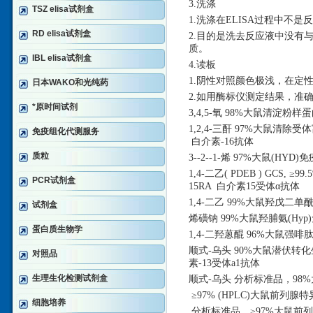
3.洗涤
TSZ elisa试剂盒
1.洗涤在ELISA过程中不
RD elisa试剂盒
2.目的是洗去反应液中没有
质。
IBL elisa试剂盒
4.读板
1.阴性对照颜色极浅，在定
日本WAKO和光纯药
2.如用酶标仪测定结果，准确
*原时间试剂
3,4,5-氧 98%大鼠清淀粉样
1,2,4-三酐 97%大鼠清除受
免疫组化代测服务
白介素-16抗体
质粒
3--2--1-烯 97%大鼠(H
1,4-二乙( PDEB ) GCS
PCR试剂盒
15RA 白介素15受体α抗体
1,4-二乙 99%大鼠羟戊二单
试剂盒
烯磺钠
99%大鼠羟脯氨(Hyp)
蛋白质生物学
1,4-二羟蒽醌 96%大鼠强啡肽(
顺式
-乌头 90%大鼠潜伏转化
对照品
素-13受体a1抗体
生理生化检测试剂盒
顺式
-乌头 分析标准品，98%
≥97% (HPLC)大鼠前列腺
细胞培养
分析标准品，
≥97%大鼠前列