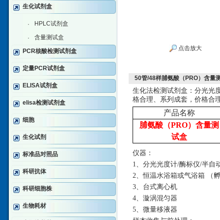
生化试剂盒
HPLC试剂盒
·
含量测试盒
·
点击放大
PCR核酸检测试剂盒
定量PCR试剂盒
50管/48样脯氨酸（PRO）含量
ELISA试剂盒
生化法检测试剂盒：分光光
格合理、系列成套，价格合
elisa检测试剂盒
产品名称
细胞
脯氨酸（PRO）含量测
试盒
生化试剂
仪器：
标准品对照品
1、分光光度计/酶标仪/半自
科研抗体
2、恒温水浴箱或气浴箱 （孵
3、台式离心机
科研细胞株
4、漩涡混匀器
生物耗材
5、微量移液器