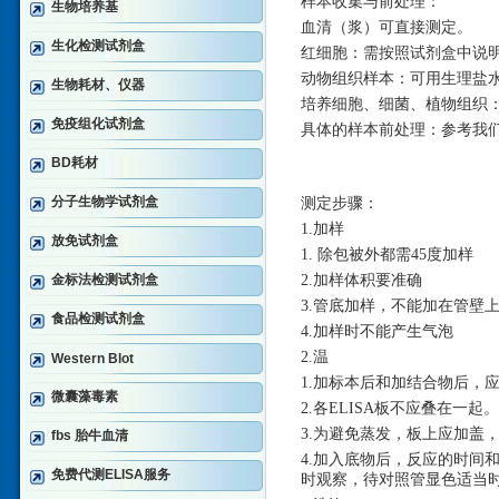
样本收集与前处理：
生物培养基
血清（浆）可直接测定。
生化检测试剂盒
红细胞：需按照试剂盒中说
动物组织样本：可用生理盐
生物耗材、仪器
培养细胞、细菌、植物组织
免疫组化试剂盒
具体的样本前处理：参考我
BD耗材
分子生物学试剂盒
测定步骤：
1.加样
放免试剂盒
1. 除包被外都需45度加样
金标法检测试剂盒
2.加样体积要准确
3.管底加样，不能加在管壁
食品检测试剂盒
4.加样时不能产生气泡
2.温
Western Blot
1.加标本后和加结合物后，
微囊藻毒素
2.各ELISA板不应叠在一起。
3.为避免蒸发，板上应加盖
fbs 胎牛血清
4.加入底物后，反应的时间和
免费代测ELISA服务
时观察，待对照管显色适当