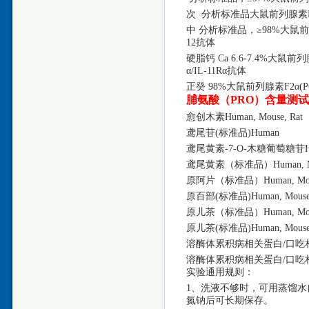
次
分析标准品大鼠前列腺素
中
分析标准品，
≥98%大鼠
12抗体
硬脂钙
Ca 6.6-7.4%大鼠
α/IL-11Rα抗体
正癸
98%大鼠前列腺素F2α(P
脯氨酸（
PRO）含量测
愈创木素
Human, Mouse, Rat
鸢尾苷
(标准品)Human
鸢尾黄素
-7-O-木糖葡萄糖苷Hu
鸢尾黄素（标准品）
Human, 
原阿片（标准品）
Human, Mou
原百部
(标准品)Human, Mouse,
原儿茶（标准品）
Human, Mou
原儿茶
(标准品)Human, Mous
溶酶体累积病相关蛋白
/口吃
溶酶体累积病相关蛋白
/口吃
实验通用规则：
1、洗液不够时，可用蒸馏水自行
氮钠后可长期保存。