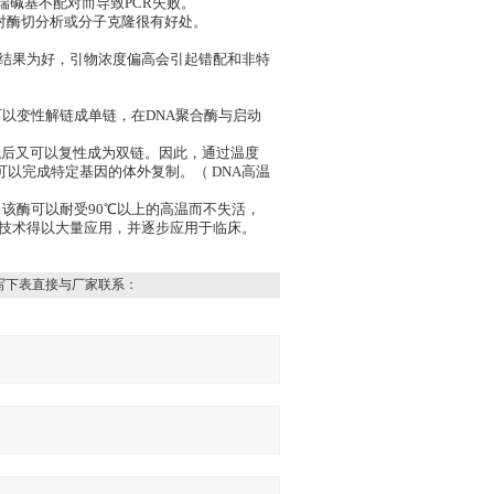
端碱基不配对而导致PCR失败。
对酶切分析或分子克隆很有好处。
需要的结果为好，引物浓度偏高会引起错配和非特
可以变性解链成单链，在DNA聚合酶与启动
低后又可以复性成为双链。因此，通过温度
可以完成特定基因的体外复制。（ DNA高温
义，该酶可以耐受90℃以上的高温而不失活，
R技术得以大量应用，并逐步应用于临床。
写下表直接与厂家联系：