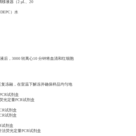
移液器（2 µL、20
DEPC）水
，3000 转离心10 分钟将血清和红细胞
免反复冻融，在室温下解冻并确保样品均匀地
量PCR试剂盒
针法荧光定量PCR试剂盒
PCR试剂盒
PCR试剂盒
CR试剂盒
探针法荧光定量PCR试剂盒