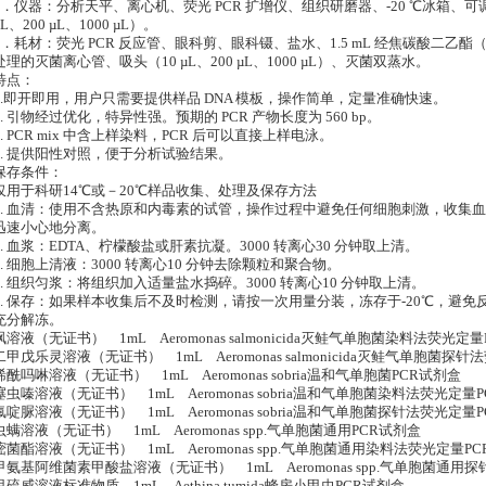
1．仪器：分析天平、离心机、荧光 PCR 扩增仪、组织研磨器、-20 ℃冰箱、可调
µL、200 µL、1000 µL）。
2．耗材：荧光 PCR 反应管、眼科剪、眼科镊、盐水、1.5 mL 经焦碳酸二乙酯（
处理的灭菌离心管、吸头（10 µL、200 µL、1000 µL）、灭菌双蒸水。
特点：
1.即开即用，用户只需要提供样品 DNA 模板，操作简单，定量准确快速。
2. 引物经过优化，特异性强。预期的 PCR 产物长度为 560 bp。
3. PCR mix 中含上样染料，PCR 后可以直接上样电泳。
4. 提供阳性对照，便于分析试验结果。
保存条件：
仅用于科研14℃或－20℃样品收集、处理及保存方法
1. 血清：使用不含热原和内毒素的试管，操作过程中避免任何细胞刺激，收集血液后
迅速小心地分离。
2. 血浆：EDTA、柠檬酸盐或肝素抗凝。3000 转离心30 分钟取上清。
3. 细胞上清液：3000 转离心10 分钟去除颗粒和聚合物。
4. 组织匀浆：将组织加入适量盐水捣碎。3000 转离心10 分钟取上清。
5. 保存：如果样本收集后不及时检测，请按一次用量分装，冻存于-20℃，避
充分解冻。
砜溶液（无证书） 1mL Aeromonas salmonicida灭鲑气单胞菌染料法荧光定
二甲戊乐灵溶液（无证书） 1mL Aeromonas salmonicida灭鲑气单胞菌探
烯酰吗啉溶液（无证书） 1mL Aeromonas sobria温和气单胞菌PCR试剂盒
噻虫嗪溶液（无证书） 1mL Aeromonas sobria温和气单胞菌染料法荧光定量
氟啶脲溶液（无证书） 1mL Aeromonas sobria温和气单胞菌探针法荧光定量
虫螨溶液（无证书） 1mL Aeromonas spp.气单胞菌通用PCR试剂盒
嘧菌酯溶液（无证书） 1mL Aeromonas spp.气单胞菌通用染料法荧光定量P
甲氨基阿维菌素甲酸盐溶液（无证书） 1mL Aeromonas spp.气单胞菌通用