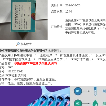
更新日期：
2024-08-26
点击次数：
1244
溶藻弧菌PCR检测试剂盒说明
基因（DNA）片断进行快速酶
产品特点：
定基因数是原始模板数的（1+E
中的特定基因成为可能。
点击放大
50T溶藻弧菌PCR检测试剂盒说明书
的详细资料：
产品仅用于科研
注意事项：1．基础程序；2．扩增温度和延伸温度；3．反应时间
6．PCR技术的基本原理；7．PCR的反应动力学；8．PCR扩增产物；9．PC
产品名称：
溶藻弧菌PCR检测试剂盒说明书
规格
：50T
编号：HE32033-R
类别:PCR检测试剂盒
储存条件：-20℃避光保存，避免反复冻融。
运输：低温、避光，快递免费送货上门。