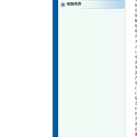
细胞培养
级
E