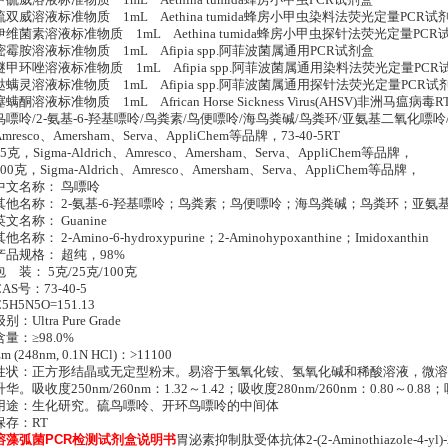
甲硫威溶液标准物质 1mL Aethina tumida蜂房小甲虫PCR试剂盒
硫双威溶液标准物质 1mL Aethina tumida蜂房小甲虫染料法荧光定量PCR试
伊维菌素溶液标准物质 1mL Aethina tumida蜂房小甲虫探针法荧光定量PCR
嘧霉胺溶液标准物质 1mL Afipia spp.阿菲波菌属通用PCR试剂盒
醚甲环唑溶液标准物质 1mL Afipia spp.阿菲波菌属通用染料法荧光定量PCR
哒螨灵溶液标准物质 1mL Afipia spp.阿菲波菌属通用探针法荧光定量PCR试
噻螨酮溶液标准物质 1mL African Horse Sickness Virus(AHSV)非洲马瘟病毒
鸟嘌呤/2-氨基-6-羟基嘌呤/鸟粪素/鸟便嘌呤/海鸟粪碱/鸟粪环/亚氨基二氧化嘌呤/Guan
Amresco、Amersham、Serva、AppliChem等品牌，73-40-5RT
25克，Sigma-Aldrich、Amresco、Amersham、Serva、AppliChem等品牌，
100克，Sigma-Aldrich、Amresco、Amersham、Serva、AppliChem等品牌，
中文名称： 鸟嘌呤
其他名称： 2-氨基-6-羟基嘌呤；鸟粪素；鸟便嘌呤；海鸟粪碱；鸟粪环；亚氨
英文名称： Guanine
其他名称： 2-Amino-6-hydroxypurine；2-Aminohypoxanthine；Imidoxanthin
产品规格： 超纯，98%
包 装： 5克/25克/100克
CAS号：73-40-5
C5H5N5O=151.13
别：Ultra Pure Grade
含量：≥98.0%
m (248nm, 0.1N HCl)：>11100
性状：正方形结晶或无定型粉末。易溶于氢氧化铵、氢氧化碱和稀酸溶液，微溶
升华。吸收度250nm/260nm：1.32～1.42；吸收度280nm/260nm：0.80～0.88；吸
用途：生化研究。硫鸟嘌呤、开环鸟嘌呤的中间体
保存：RT
溶藻弧菌PCR检测试剂盒说明书
胃泌素抑制肽受体抗体2-(2-Aminothiazole-4-yl)-2-