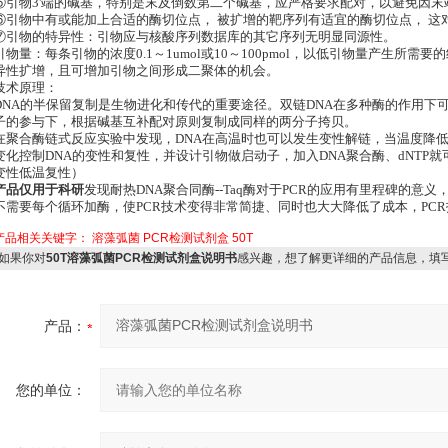
⑤引物3'端的碱基，特别是末及倒数第二个碱基，应严格要求配对，以避免因末
⑥引物中有或能加上合适的酶切位点， 被扩增的靶序列有适宜的酶切位点， 这
⑦引物的特异性：引物应与核酸序列数据库的其它序列无明显同源性。
引物量：每条引物的浓度0.1～1umol或10～100pmol，以低引物量产生所
异性扩增，且可增加引物之间形成二聚体的机会。
技术原理：
DNA的半保留复制是生物进化和传代的重要途径。双链DNA在多种酶的作用下
子的参与下，根据碱基互补配对原则复制成同样的两分子挎贝。
在聚合酶链式反应实验中发现，DNA在高温时也可以发生变性解链，当温度降
变化控制DNA的变性和复性，并设计引物做启动子，加入DNA聚合酶、dNTP就
变性低温复性）
产品仅用于科研
发现耐热DNA聚合同酶--Taq酶对于PCR的应用有里程碑的意
不需要每个循环加酶，使PCR技术变得非常简捷、同时也大大降低了成本，PC
产品相关关键字：
溶藻弧菌
PCR检测试剂盒
50T
如果你对
50T溶藻弧菌PCR检测试剂盒说明书
感兴趣，想了解更详细的产品信息，填
产品：
您的单位：