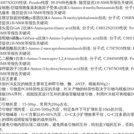
C6H7N3O3S性状: Powder纯度: 98.0%特色服务: 随货提供1H-NMR等报告关键词:
粒细胞-巨噬细胞集落刺激因子受体α抗体3-Amino-4-methylbenzamide别名: 分子式: 
色服务: 随货提供1H-NMR等报告关键词:
谷胱甘肽硫转移酶pi基因抗体4-Amino-N-methylphthalimide别名: 分子式: C9H8N
货提供1H-NMR等报告关键词:
接头蛋白Gab 2抗体6-Aminopenicillanic acid别名: 分子式: C8H12N2O3S性状:
NMR等报告关键词:
葡萄糖6磷酶α/G6Pase-α抗体3-Amino-3-phenylpropionic acid别名: 分子式: C9
货提供1H-NMR等报告关键词:
糖磷脂酰肌抗体5-Amino-2-mercaptobenzimidazole别名: 分子式: C7H7N3S性状
NMR等报告关键词:
乙二醛酶1抗体3-Amino-5-mercapto-1,2,4-triazole别名: 分子式: C2H4N4S性状
NMR等报告关键词:
核呼吸因子2抗体4-Amino-3-hydroxybenzoic acid别名: 分子式: C7H7NO3性状:
NMR等报告关键词:
反应五要素：
参加PCR反应的物质主要有五种即引物、酶、dNTP、模板和Mg2+
引物：引物是PCR特异性反应的关键，PCR 产物的特异性取决于引物与模板D
模板DNA序列， 就能按其设计互补的寡核苷酸链做引物，利用PCR就可将模板
原则：
①引物长度： 15-30bp，常用为20bp左右。
②引物扩增跨度： 以200-500bp为宜，特定条件下可扩增长至10kb的片段。
③引物碱基：G+C含量以40-60%为宜，G+C太少扩增效果不佳，G+C过多易出
上的嘌呤或嘧啶核苷酸的成串排列。
④避免引物内部出现二级结构，避免两条引物间互补，特别是3'端的互补，否
带。