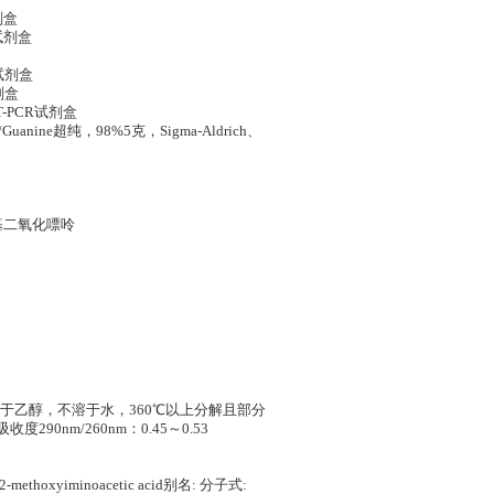
剂盒
试剂盒
试剂盒
剂盒
RT-PCR试剂盒
ine超纯，98%5克，Sigma-Aldrich、
基二氧化嘌呤
于乙醇，不溶于水，360℃以上分解且部分
收度290nm/260nm：0.45～0.53
methoxyiminoacetic acid别名: 分子式: