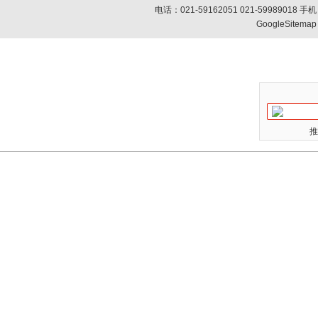
电话：021-59162051 021-59989018
GoogleSitemap
推