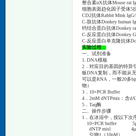
整合素αX抗体Mouse rat 
细胞表面趋化因子受体5抗体St
CD2抗体Rabbit Mink 
C-肽抗体Donkey human
钙结合蛋白抗体Donkey ra
C-反应蛋白抗体Donkey G
C-反应蛋白单克隆抗体Donke
实验过程：
一、试剂准备
1. DNA模板
2．对应目的基因的特异
板DNA复制，而不能从
可以是RNA，一般20
物）
3．10×PCR Buffer
4．2mM dNTPmix：含d
5．Taq酶
二、操作步骤
1．在冰浴中，按以下次序
10×PCR buffer 5μ
dNTP mixl 4μ
引物1（10pM） 