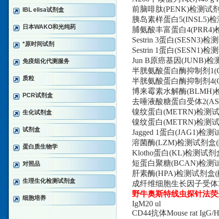
前脑啡肽(PENK)检测试
IBL elisa试剂盒
胰岛素样蛋白5(INSL5
日本WAKO和光纯药
脯氨酸丰富蛋白4(PRR4
Sestrin 3蛋白(SES
*原时间试剂
Sestrin 1蛋白(SES
Jun B原癌基因(JUNB
免疫组化代测服务
半胱氨酸蛋白酶抑制剂1(C
质粒
半胱氨酸蛋白酶抑制剂4(C
博来霉素水解酶(BLMH)
PCR试剂盒
去唾液酸糖蛋白受体2(ASG
镍纹蛋白(METRN)检测
生化试剂盒
镍纹蛋白(METRN)检测
试剂盒
Jagged 1蛋白(JAG
溶菌酶(LZM)检测试剂盒
蛋白质生物学
Klotho蛋白(KL)检
短蛋白聚糖(BCAN)检测
对照品
肝素酶(HPA)检测试剂盒
生理生化检测试剂盒
成纤维细胞生长因子受体3(
野牛奥斯特线虫探针法荧
细胞培养
IgM20 ul
CD44抗体Mouse rat Ig