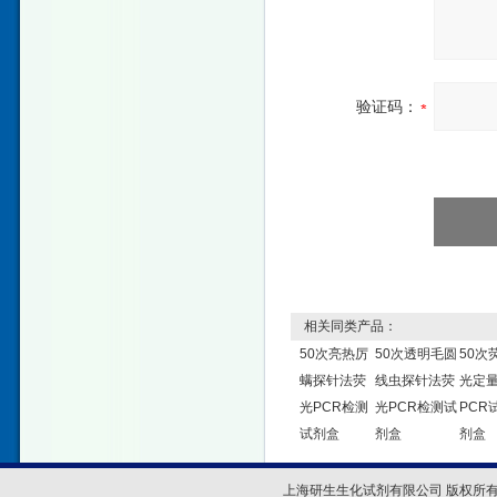
验证码：
相关同类产品：
50次亮热厉
50次透明毛圆
50次
螨探针法荧
线虫探针法荧
光定
光PCR检测
光PCR检测试
PCR
试剂盒
剂盒
剂盒
上海研生生化试剂有限公司 版权所有