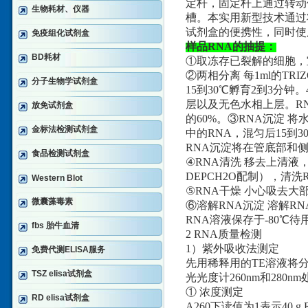
定杆，固定杆上通过转动
生物耗材、仪器
槽。本实用新型技术通过
试剂盒的便携性，同时使
免疫组化试剂盒
样品RNA的抽提：
BD耗材
①取冻存已裂解的细胞，
②两相分离 每1ml的TR
分子生物学试剂盒
15到30℃孵育2到3分钟
层以及无色水相上层。R
放免试剂盒
的60%。③RNA沉淀 
金标法检测试剂盒
中的RNA，混匀后15到3
RNA沉淀将在管底部和
食品检测试剂盒
④RNA清洗 移去上清液，
DEPCH2O配制），清洗
Western Blot
⑤RNA干燥 小心吸去大
微囊藻毒素
⑥溶解RNA沉淀 溶解R
RNA溶液保存于-80℃待
fbs 胎牛血清
2 RNA质量检测
1）紫外吸收法测定
免费代测ELISA服务
先用稀释用的TE溶液将分
TSZ elisa试剂盒
光光度计260nm和280
① 浓度测定
RD elisa试剂盒
A260下读值为1表示40 g 