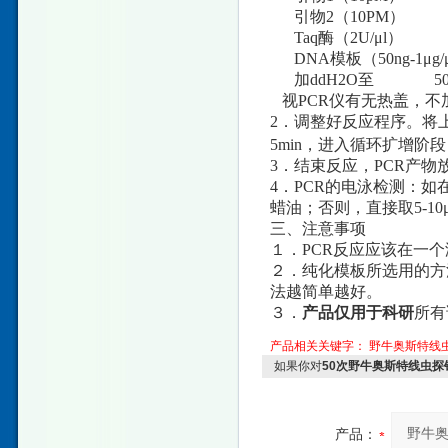
引物2（10PM） 
Taq酶（2U/μl） 1
DNA模板（50ng-1μg/μl
加ddH2O至 50 
视PCR仪有无热盖，不
2．调整好反应程序。将上
5min，进入循环扩增阶段：93
3．结束反应，PCR产物
4．PCR的电泳检测：如在
蜡油；否则，直接取5-10
三、注意事项
１．PCR反应应该在一
２．纯化模板所选用的方
法越简单越好。
３．
产品仅用于科研
所有
产品相关关键字：
野牛奥斯特线
如果你对
50次野牛奥斯特线虫探
产品：