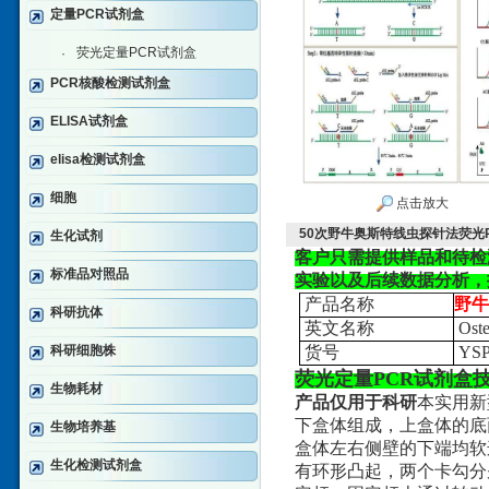
定量PCR试剂盒
荧光定量PCR试剂盒
·
PCR核酸检测试剂盒
ELISA试剂盒
elisa检测试剂盒
细胞
点击放大
50次野牛奥斯特线虫探针法荧光
生化试剂
客户只需提供样品和待检
标准品对照品
实验以及后续数据分析，
产品名称
野牛
科研抗体
英文名称
Oster
科研细胞株
货号
YSP
荧光定量PCR试剂盒
生物耗材
产品仅用于科研
本实用新
下盒体组成，上盒体的底
生物培养基
盒体左右侧壁的下端均软
生化检测试剂盒
有环形凸起，两个卡勾分