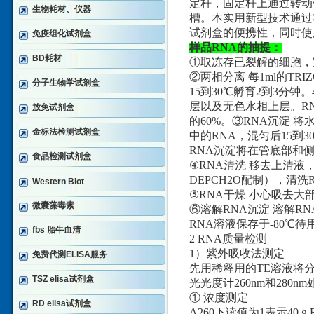
定杆，固定杆上通过转动
生物耗材、仪器
槽。本实用新型技术通过
试剂盒的便携性，同时使
免疫组化试剂盒
样品RNA的抽提：
BD耗材
①取冻存已裂解的细胞，
②两相分离 每1ml的TR
分子生物学试剂盒
15到30℃孵育2到3分钟
层以及无色水相上层。R
放免试剂盒
的60%。③RNA沉淀 
金标法检测试剂盒
中的RNA，混匀后15到3
RNA沉淀将在管底部和
食品检测试剂盒
④RNA清洗 移去上清液，
DEPCH2O配制），清洗
Western Blot
⑤RNA干燥 小心吸去大
微囊藻毒素
⑥溶解RNA沉淀 溶解R
RNA溶液保存于-80℃待
fbs 胎牛血清
2 RNA质量检测
1）紫外吸收法测定
免费代测ELISA服务
先用稀释用的TE溶液将分
TSZ elisa试剂盒
光光度计260nm和280
① 浓度测定
RD elisa试剂盒
A260下读值为1表示40 g 