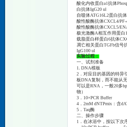
酸化内收蛋白a1抗体Phospho
白抗体IgG20 ul
自噬体ATG16L2蛋白抗体C
酸性酸酶抗体CXCL4/PF-
酸性酸酶抗体CXCL5/ENA
极光激酶A相互作用蛋白1抗体
载脂蛋白样蛋白6抗体CXCL7
凋亡相关蛋白TGFb信号抗
IgG100 ul
实验过程：
一、试剂准备
1. DNA模板
2．对应目的基因的特异
板DNA复制，而不能从
可以是RNA，一般20
物）
3．10×PCR Buffer
4．2mM dNTPmix：含d
5．Taq酶
二、操作步骤
1．在冰浴中，按以下次序