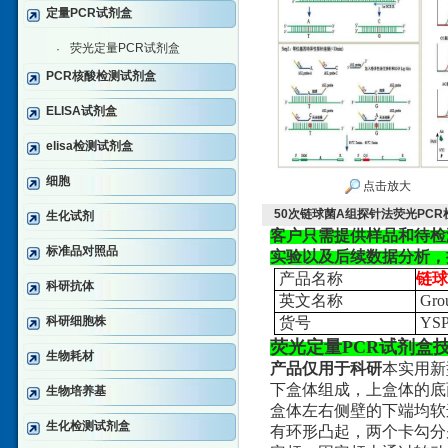
定量PCR试剂盒
荧光定量PCR试剂盒
·
PCR核酸检测试剂盒
ELISA试剂盒
elisa检测试剂盒
细胞
点击放大
50次链球菌A组探针法荧光PC
生化试剂
客户只需提供样品和待检
标准品对照品
实验以及后续数据分析，
产品名称
链球
科研抗体
英文名称
Grou
科研细胞株
货号
YSP
荧光定量PCR试剂盒
生物耗材
产品仅用于科研
本实用新
下盒体组成，上盒体的底
生物培养基
盒体左右侧壁的下端均软
生化检测试剂盒
有环形凸起，两个卡勾分