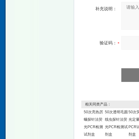
补充说明：
验证码：
相关同类产品：
50次亮热厉
50次透明毛圆
50次
螨探针法荧
线虫探针法荧
光定
光PCR检测
光PCR检测试
PCR
试剂盒
剂盒
剂盒