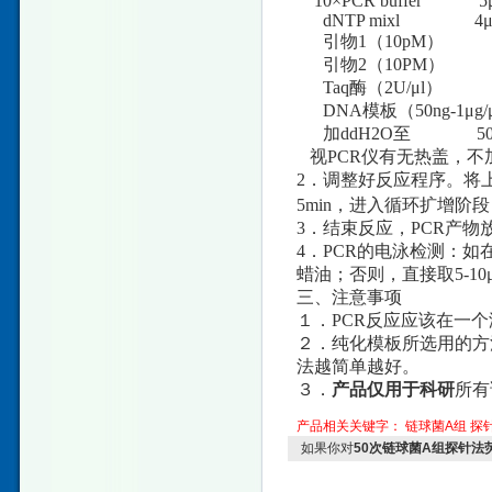
10×PCR buffer 5μ
dNTP mixl 4μ
引物1（10pM） 
引物2（10PM） 
Taq酶（2U/μl） 1
DNA模板（50ng-1μg/μl
加ddH2O至 50 
视PCR仪有无热盖，不
2．调整好反应程序。将上
5min，进入循环扩增阶段：93
3．结束反应，PCR产物
4．PCR的电泳检测：如在
蜡油；否则，直接取5-10
三、注意事项
１．PCR反应应该在一
２．纯化模板所选用的方
法越简单越好。
３．
产品仅用于科研
所有
产品相关关键字：
链球菌A组
探
如果你对
50次链球菌A组探针法