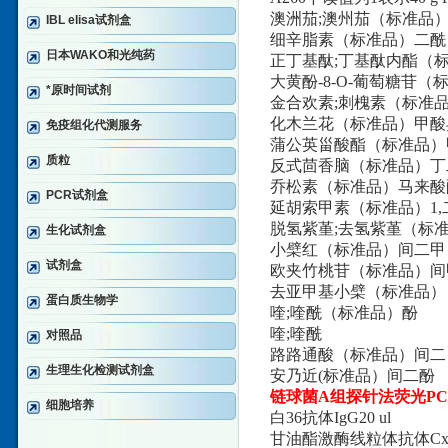
澳洲茄;澳州茄（标准品
IBL elisa试剂盒
细辛脂素（标准品）二酰
日本WAKO和光纯药
正丁基酞;丁基酞内酯（
大黄酚-8-O-葡萄糖苷
*原时间试剂
金合欢素;刺槐素（标准
化木兰花（标准品）甲酸
免疫组化代测服务
蒲公英甾酸酯（标准品）甲基
质粒
反式茴香脑（标准品）丁
乔松素（标准品）马来酸
PCR试剂盒
延胡索甲素（标准品）1,
脱氢紫堇;去氢紫堇（标
生化试剂盒
小檗红（标准品）间二甲
试剂盒
欧夹竹桃苷（标准品）间
去亚甲基小檗（标准品）
蛋白质生物学
喹;喹酰（标准品）酚
喹;喹酰
对照品
路路通酸（标准品）间二
生理生化检测试剂盒
安乃近(标准品）间二酚
链球菌A组探针法荧光P
细胞培养
白36抗体IgG20 ul
甘油酯激酶线粒体抗体Cx40