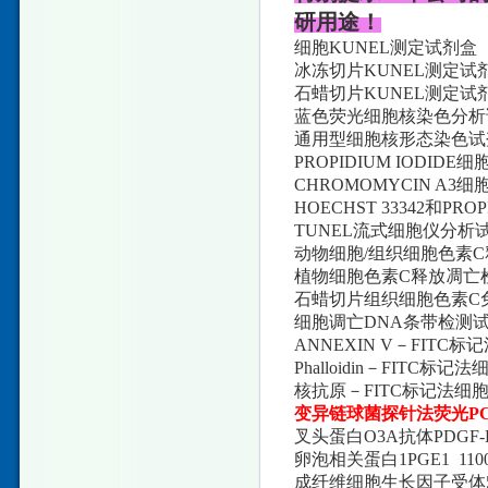
研用途！
细胞KUNEL测定试剂盒 LRRC
冰冻切片KUNEL测定试剂盒 L
石蜡切片KUNEL测定试剂盒 L
蓝色荧光细胞核染色分析试剂盒 
通用型细胞核形态染色试剂盒 L
PROPIDIUM IODIDE细
CHROMOMYCIN A3细胞
HOECHST 33342和PRO
TUNEL流式细胞仪分析试剂盒 
动物细胞/组织细胞色素C释放凋
植物细胞色素C释放凋亡检测试剂
石蜡切片组织细胞色素C免疫组
细胞调亡DNA条带检测试剂盒 L
ANNEXIN V－FITC标记
Phalloidin－FITC标记
核抗原－FITC标记法细胞凋亡
变异链球菌探针法荧光P
叉头蛋白O3A抗体PDGF-B
卵泡相关蛋白1PGE1 1100 
成纤维细胞生长因子受体5抗体