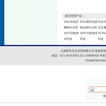
相关同类产品：
50次亮热厉
50次透明毛圆
50次
螨探针法荧
线虫探针法荧
光定
光PCR检测
光PCR检测试
PCR
试剂盒
剂盒
剂盒
上海研生生化试剂有限公司 版权所有
电话：021-59162051 021-59989018
GoogleSitemap
推