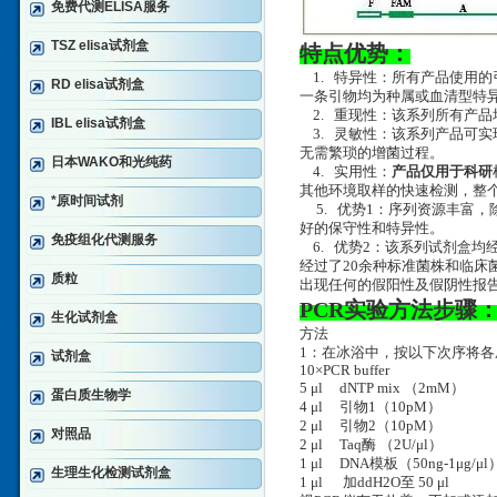
免费代测ELISA服务
TSZ elisa试剂盒
特点优势：
1. 特异性：所有产品使用的
RD elisa试剂盒
一条引物均为种属或血清型特异
2. 重现性：该系列所有产品
IBL elisa试剂盒
3. 灵敏性：该系列产品可实现
无需繁琐的增菌过程。
日本WAKO和光纯药
4. 实用性：
产品仅用于科研
其他环境取样的快速检测，整个
*原时间试剂
5. 优势1：序列资源丰富
好的保守性和特异性。
免疫组化代测服务
6. 优势2：该系列试剂盒均
经过了20余种标准菌株和临床
质粒
出现任何的假阳性及假阴性报
PCR实验方法步骤
生化试剂盒
方法
1：在冰浴中，按以下次序将各
试剂盒
10×PCR buffer
5 μl dNTP mix （2mM
蛋白质生物学
4 μl 引物1（10pM
2 μl 引物2（10pM
对照品
2 μl Taq酶 （2U/μl）
1 μl DNA模板（50ng-1μg/μl
生理生化检测试剂盒
1 μl 加ddH2O至 50 μl