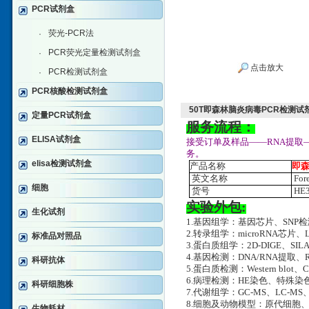
PCR试剂盒
荧光-PCR法
·
PCR荧光定量检测试剂盒
·
点击放大
PCR检测试剂盒
·
PCR核酸检测试剂盒
50T即森林脑炎病毒PCR检测试
定量PCR试剂盒
服务流程：
ELISA试剂盒
接受订单及样品——RNA提取
务。
elisa检测试剂盒
产品名称
即森
英文名称
Fore
细胞
货号
HE3
实验外包:
生化试剂
1.基因组学：基因芯片、SNP
2.转录组学：microRNA芯片、
标准品对照品
3.蛋白质组学：2D-DIGE、SILA
4.基因检测：DNA/RNA提取、RT-
科研抗体
5.蛋白质检测：Western blot、
6.病理检测：HE染色、特殊
科研细胞株
7.代谢组学：GC-MS、LC-MS
8.细胞及动物模型：原代细胞
生物耗材