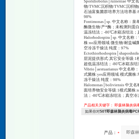
Sporidiobolus│ruinenia
物/TVMC沉积物/TVMC沉积物
石油富集菌群培养方法培养基:8
98%
Fontimonas│sp. 中文名称
酶微生物/产*酶；未检测到蛋白
温冻结法；-80℃冰箱冻结法；
Halorhodospira│sp. 
株:no应用领域:微生物/耐盐碱
空冷冻干燥法 纯度：97%
Ectothiorhodospira│shap
层泥提供形式:其它安全等级:1模
超低温冻结法；-80℃冰箱冻结
Vibrio│aestuarianus 
式菌株:yes应用领域:模式菌株
冻干燥法 纯度：98%
Halomonas│boliviensi
面培养物安全等级:1模式菌株:n
法；-80℃冰箱冻结法；真空冷
产品相关关键字：
即森林脑炎病
如果你对
50T即森林脑炎病毒P
产品：