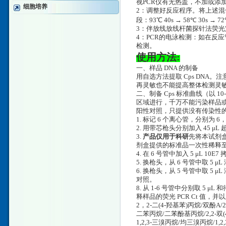
视PCR仪有无热盖，不加或添
细胞培养
2：调整好反应程序。将上述混合
段：93℃ 40s → 58℃ 30s → 
3：伴放线放线杆菌探针法荧光定
4：PCR的电泳检测：如在反应
检测。
使用方法:
一、样品 DNA 的制备
用自选方法提取 Cps DNA。
再灵敏也不能提高整体检测灵
二、制备 Cps 标准曲线（以 
区域进行，千万不能污染样品
阳性对照，只提供没有传染性的
1. 标记 6 个离心管，分别为 6，
2. 用带芯枪头分别加入 45 
3.
产品仅用于科研
先将本试剂盒
剂盒提供的标准品一次性稀释至 10
4. 在 6 号管中加入 5 μL 10
5. 换枪头，从 6 号管中取 5 μ
6. 换枪头，从 5 号管中取 5
对照。
8. 从 1-6 号管中分别取 5
释样品的荧光 PCR Ct 值
2，2-二(4-羟基苯)丙烷/双酚A/2
二苯丙烷/二苯酚基丙烷/2,2-双(
1,2,3-三溴丙烷/均三溴丙烷/1,2,3