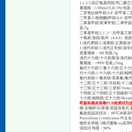
1,1,3,3-四乙氧基丙烷/丙二醛乙缩
量规格：1/60mol/L(0.1N) 包装;
二安替比林甲烷/4,4′-亚甲基二安
二甲基-5-吡唑酮)甲烷/4,4’-亚甲
二苯基甲烷/双苯甲烷/二苯甲烷/1,
装;5g
三苯基甲烷/1,1’,1’’-次甲基三苯
十氢萘/萘烷/双环（4.4.0）癸烷/十
1-溴代庚烷/1-溴庚烷/正庚基溴/溴代
1-溴代辛烷/1-溴代正辛烷/溴辛烷
质量规格：AR 包装;5g
溴代十六烷/十六烷基溴/溴代鲸蜡烷/
量规格：>98% 包装;25mg
氯代十六烷/1-氯十六烷/正十六烷基氯
代十六烷/1-十六烷/十六烷/鲸蜡烷/
氯代癸烷/1-氯癸烷/癸基氯/氯代正癸
十二烷/正十二烷/月桂烷/十二碳烷/
十三烷/正十三烷/三癸烷/Trideca
十四烷/正十四烷/正十四碳烷/Tetr
十六烷/鲸蜡烷/正十六烷/Hexade
即森林脑炎病毒PCR检测试剂
物:生物样/白骨壤-泥提供形式:
氮超低温冻结法；-80℃冰箱冻结
Penicillium│viridicat
物安全等级:1模式菌株:no应用
冻结法 纯度：98%