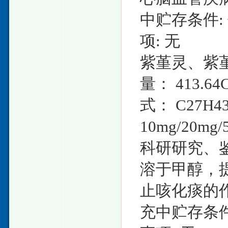
中贮存条件
项: 无
紫堇灵、紫堇醇
量： 413.6
式： C27H
10mg/20
科研研究、鉴
溶于甲醇，提
止咳化痰的作用
充中贮存条