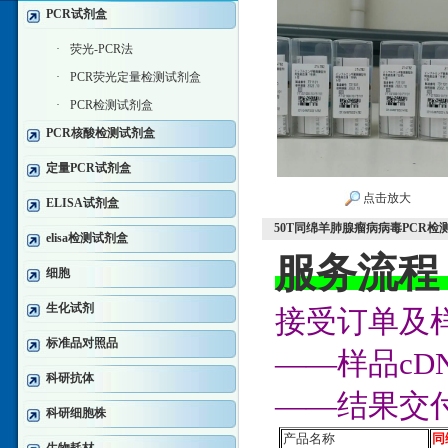
PCR试剂盒
·
荧光-PCR法
·
PCR荧光定量检测试剂盒
·
PCR检测试剂盒
PCR核酸检测试剂盒
定量PCR试剂盒
点击放大
ELISA试剂盒
50T同绵羊肺腺瘤病病毒PCR检
elisa检测试剂盒
服务流程
细胞
生化试剂
接受订单及样
标准品对照品
——样品c
科研抗体
——结果交
科研细胞株
产品名称
同