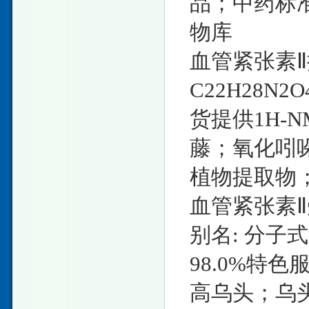
品；中药标
物库
血管紧张素Ⅱ抗体
C22H28N2O
货提供1H-
藤；氧化吲
植物提取物
血管紧张素Ⅱ受体1
别名: 分子式: 
98.0%特色
高乌头；乌