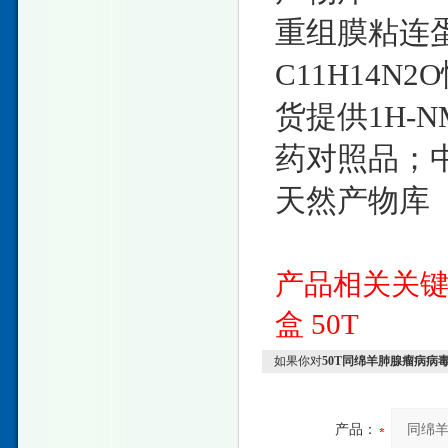
重组膜粘连蛋白
C11H14N2O
货提供1H-
药对照品；
天然产物库
产品相关关
盒
50T
如果你对
50T同绵羊肺腺瘤病病
产品：