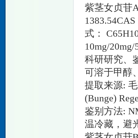
紫茎女贞苷A英文
1383.54CA
式： C65H
10mg/20
科研研究、鉴
可溶于甲醇
提取来源: 毛莨科
(Bunge)
鉴别方法: N
温冷藏，避光
紫茎女贞苷B英文