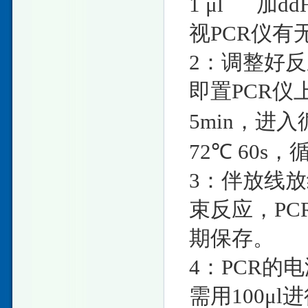
1 μl 加ddH
视PCR仪
2：调整好
即置PCR仪
5min，进入循
72℃ 60s，
3：伴放线放
束反应，PC
期保存。
4：PCR的
需用100μ