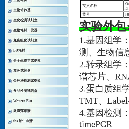
生物耗材
Ov
英文名称
R
生物培养基
货号
HE
生化检测试剂盒
实验外包
生物耗材、仪器
1.基因组学
免疫组化试剂盒
测、生物信
BD耗材
分子生物学试剂盒
2.转录组学：
放免试剂盒
谱芯片、RNA
金标法检测试剂盒
3.蛋白质组学：
食品检测试剂盒
TMT、Label
Western Blot
4.基因检测：D
微囊藻毒素
fbs 胎牛血清
timePCR