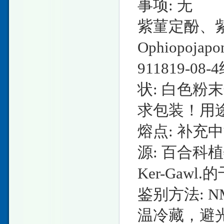
事项: 无
紫菫定酚、
Ophiopojap
911819-08
状: 白色粉末规
求包装！用
熔点: 补充
源: 百合科植物麦冬
Ker-Gaw
鉴别方法: N
温冷藏，避光