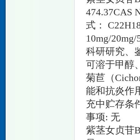
474.37CAS
式： C22H
10mg/20
科研研究、鉴
可溶于甲醇、
菊苣（Cicho
能和抗炎作用。
充中贮存条
事项: 无
紫茎女贞苷B英文名