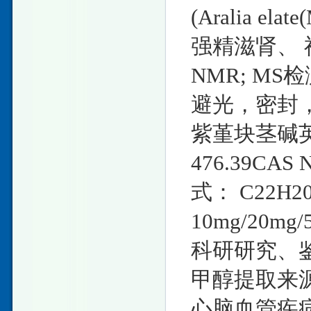
(Aralia e
强精滋肾、
NMR; MS
避光，密封，
紫堇块茎碱英文名称
476.39CAS
式： C22H
10mg/20
科研研究、鉴
甲醇提取来源
心脑血管疾病鉴