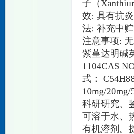
子（Xanthium
效: 具有抗炎
法: 补充中
注意事项: 无
紫堇达明碱英文名
1104CAS N
式： C54H
10mg/20
科研研究、鉴
可溶于水、
有机溶剂。提