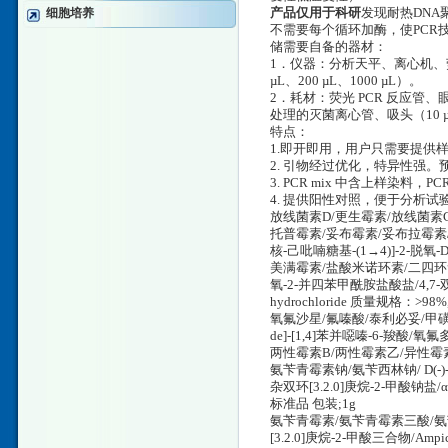
细胞培养
产品仅用于科研
发现耐热DNA
不需要每个循环加酶，使PCR
储需要自备的器材：
1．仪器：分析天平、离心机、荧光
µL、200 µL、1000 µL）。
2．耗材：荧光 PCR 反应管、
处理的灭菌离心管、吸头（10 µL
特点：
1.即开即用，用户只需要提供样
2. 引物经过优化，特异性强。预期
3. PCR mix 中含上样染料，
4. 提供阳性对照，便于分析试
放线菌素D/更生霉素/放线菌素C1/A
托普霉素/妥布霉素/妥布拉霉素/托布霉素/
核-己吡喃糖基-(1→4)]-2-脱氧-D
美满霉素/盐酸米诺环素/二四环素盐酸/米诺
氧-2-并四苯甲酰胺盐酸盐/4,7-双(二甲
hydrochloride 质量规格：>98
氧氟沙星/氟嗪酸/泰利必妥/甲磺酸左旋氧氟
de]-[1,4]苯并噁嗪-6-羧酸/氧
两性霉素B/两性霉素乙/异性霉素/节
氨苄青霉素钠/氨苄西林钠/ D(-)-6-(
杂双环[3.2.0]庚烷-2-甲酸钠盐/
标准品 包装;1g
氨苄青霉素/氨苄青霉素三酸/氨苄西林三酸
[3.2.0]庚烷-2-甲酸三合物/Amp