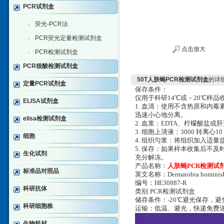
PCR试剂盒
荧光-PCR法
·
PCR荧光定量检测试剂盒
·
点击放大
PCR检测试剂盒
·
PCR核酸检测试剂盒
50T人肤蝇PCR检测试剂盒
的详
定量PCR试剂盒
保存条件：
仅用于科研14℃或－20℃样
ELISA试剂盒
1. 血清：使用不含热原和内毒
迅速小心地分离。
elisa检测试剂盒
2. 血浆：EDTA、柠檬酸盐或肝
3. 细胞上清液：3000 转离心
细胞
4. 组织匀浆：将组织加入适量盐
5. 保存：如果样本收集后不
生化试剂
充分解冻。
产品名称：
人肤蝇PCR检测试
标准品对照品
英文名称：Dermatobia hominis
编号：HE30887-R
科研抗体
类别:PCR检测试剂盒
储存条件：-20℃避光保存，
科研细胞株
运输：低温、避光，快递免费
生物耗材