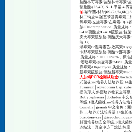
盐酸林可霉素/盐酸林肯霉素/盐酸洁霉
苷盐酸/(2S,4R)-N--1-甲基-4
钠
/羧苄西林钠/[6S-(2a,5a,6
林二钠盐/α-羰基苄基青霉素二钠/Carb
氯霉素/左旋霉素/左霉素/D(-)-苏-1
胺/Chloramphenicol 质量规格：
G418硫酸盐/G-418硫酸盐/抗菌素
庆大霉素硫酸盐/硫酸庆大霉素/硫酸正
装;1g
潮霉素B/湿霉素乙/效高素/Hygro
卡那霉素硫酸盐/硫酸卡那霉素/硫酸
质量规格：HPLC≥98%，标准品
/嘧吡霉素/突变霉素/MMC 质量
寡霉素/Oligomycin 质量规格：
新霉素硫酸盐/硫酸新霉素/Neomyc
人肤蝇PCR检测试剂盒
Ulocl
式菌株:no培养方法培养基:14生
Fusarium│oxysporum f. s
提供形式:斜面培养物安全等级:1
Botryosphaeria│dothi
等级:1模式菌株:no培养方法培养
Coniella│granati 中文
株:no培养方法培养基:14生长条
Streptomyces│griseochr
斜面培养物安全等级:1模式菌株:n
冻结法；真空冷冻干燥法 纯度：