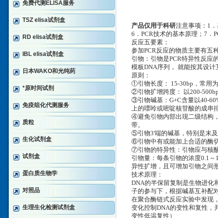
免费代测ELISA服务
TSZ elisa试剂盒
产品仅用于科研
注意事项：1．
6．PCR技术的基本原理；7．
RD elisa试剂盒
反应五要素：
参加PCR反应的物质主要有五种
IBL elisa试剂盒
引物：引物是PCR特异性反应
模板DNA序列， 就能按其设
日本WAKO和光纯药
原则：
①引物长度： 15-30bp，常用为
*原时间试剂
②引物扩增跨度： 以200-50
③引物碱基：G+C含量以40-
免疫组化代测服务
上的嘌呤或嘧啶核苷酸的成串
④避免引物内部出现二级结构，
质粒
带。
⑤引物3'端的碱基，特别是末
生化试剂盒
⑥引物中有或能加上合适的酶切
⑦引物的特异性：引物应与核
试剂盒
引物量：每条引物的浓度0.1～
异性扩增，且可增加引物之间
蛋白质生物学
技术原理：
DNA的半保留复制是生物进化
对照品
子的参与下，根据碱基互补配
在聚合酶链式反应实验中发现
生理生化检测试剂盒
变化控制DNA的变性和复性，并
变性低温复性）