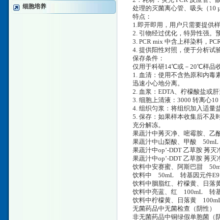
2．耗材：荧光 PCR 反应管、
细胞培养
处理的灭菌离心管、吸头（10 µL
特点：
1.即开即用，用户只需要提供样
2. 引物经过优化，特异性强。预期
3. PCR mix 中含上样染料，
4. 提供阳性对照，便于分析试
保存条件：
仅用于科研14℃或－20℃样
1. 血清：使用不含热原和内毒
迅速小心地分离。
2. 血浆：EDTA、柠檬酸盐或肝
3. 细胞上清液：3000 转离心
4. 组织匀浆：将组织加入适量盐
5. 保存：如果样本收集后不
充分解冻。
果蔬汁中莠灭净、嘧霉胺、乙酰
果蔬汁中山梨酸、甲酸 50mL
果蔬汁中op’-DDT 乙草胺 莠
果蔬汁中op’-DDT 乙草胺 莠
饮料中安赛蜜、阿斯巴甜 50m
饮料中 50mL 转基因元件E9
饮料中胭脂红、柠檬黄、日落黄 10
饮料中亮蓝、红 100mL 转基因
饮料中柠檬黄、日落黄 100mL 
无菌药品中无菌检查（阴性） 真空
非无菌药品中铜绿假单胞菌（阴