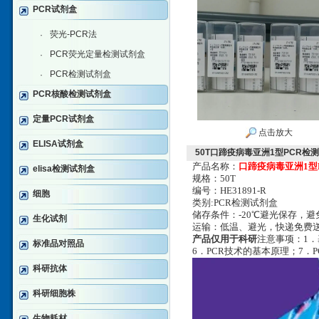
PCR试剂盒
荧光-PCR法
·
PCR荧光定量检测试剂盒
·
PCR检测试剂盒
·
PCR核酸检测试剂盒
定量PCR试剂盒
点击放大
ELISA试剂盒
50T口蹄疫病毒亚洲1型PCR检
产品名称：
口蹄疫病毒亚洲1型
elisa检测试剂盒
规格
：50T
编号：HE31891-R
细胞
类别:PCR检测试剂盒
储存条件：-20℃避光保存，
生化试剂
运输：低温、避光，快递免费
产品仅用于科研
注意事项：1．
标准品对照品
6．PCR技术的基本原理；7．
科研抗体
科研细胞株
生物耗材