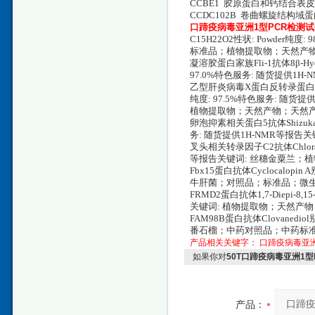
CCBE1 胶原蛋白和钙结合表皮生长因子
CCDC102B 卷曲螺旋结构域蛋白102B一抗
口蹄疫病毒亚洲1型PCR检测
C15H22O2性状: Powde
标准品；植物提取物；天然产
凝溶胶蛋白家族Fli-1抗体8β-Hydroxy
97.0%特色服务: 随货提供1
乙型肝炎病毒X蛋白反转录蛋白9抗体Arann
纯度: 97.5%特色服务: 随
植物提取物；天然产物；天然
卵泡抑素相关蛋白5抗体Shizukanolid
务: 随货提供1H-NMR等报
叉头相关转录因子C2抗体Chloraho
等报告关键词: 丝穗金粟兰；
Fbx15蛋白抗体Cyclocalopi
牛肝菌；对照品；标准品；微
FRMD2蛋白抗体1,7-Diepi-8,
关键词: 植物提取物；天然产
FAM98B蛋白抗体Clovanedio
番石榴；中药对照品；中药标
产品相关关键字：
口蹄疫病毒亚
如果你对
50T口蹄疫病毒亚洲1型
产品：