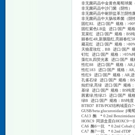
非无菌药品中金黄色葡萄球菌（
非无菌药品中沙门菌（阴性） 真
非无菌药品中耐胆盐革兰阴性菌
非无菌药品中大肠埃希菌（阴性
固红RL 进口/国产 规格：>90
固红紫色LB盐 进口/国产 规格：
苋菜红 进口/国产 规格：BS纯
丽春红4R,新胭脂红,亮丽春红5R
藏花红 进口/国产 规格：>80%
天狼星玫红，BB 进口/国产 规
钌红 进口/国产 规格：>95%
藻红B,四荧光素 进口/国产 规
性红88 进口/国产 规格：AR,
性红183 进口/国产 规格：AR,
性红9 进口/国产 规格：AR,进
孔雀石绿 进口/国产 规格：BS纯
灿烂绿,亮绿 进口/国产 规格：
基绿 进口/国产 规格：BS纯度
茜素绿;性绿25 进口/国产 规格
绿B 进口/国产 规格：BS纯度：
BTBD7 BTB/POZ结构域蛋白7一抗 * 
GUSB/beta glucuronidase β
CA13 酶 * 0.2ml Benzimidazo
HOXC9 同源盒蛋白HOXC9一抗 * 0
CA6 酶6一抗 * 0.2ml Cobalt (II)
CA7 酶7一抗 * 0.2ml dTDP