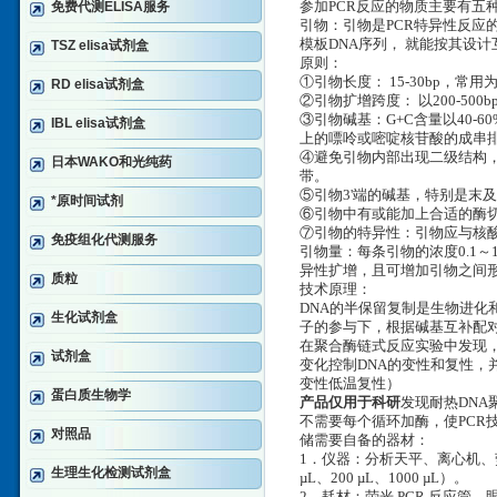
免费代测ELISA服务
参加PCR反应的物质主要有五种
引物：引物是PCR特异性反应
模板DNA序列， 就能按其设
TSZ elisa试剂盒
原则：
①引物长度： 15-30bp，常用为
RD elisa试剂盒
②引物扩增跨度： 以200-50
③引物碱基：G+C含量以40-
IBL elisa试剂盒
上的嘌呤或嘧啶核苷酸的成串
④避免引物内部出现二级结构，
日本WAKO和光纯药
带。
⑤引物3'端的碱基，特别是末
*原时间试剂
⑥引物中有或能加上合适的酶切
⑦引物的特异性：引物应与核
免疫组化代测服务
引物量：每条引物的浓度0.1～
异性扩增，且可增加引物之间
质粒
技术原理：
DNA的半保留复制是生物进化
生化试剂盒
子的参与下，根据碱基互补配
在聚合酶链式反应实验中发现
试剂盒
变化控制DNA的变性和复性，并
变性低温复性）
蛋白质生物学
产品仅用于科研
发现耐热DNA
不需要每个循环加酶，使PCR
对照品
储需要自备的器材：
1．仪器：分析天平、离心机、荧光
生理生化检测试剂盒
µL、200 µL、1000 µL）。