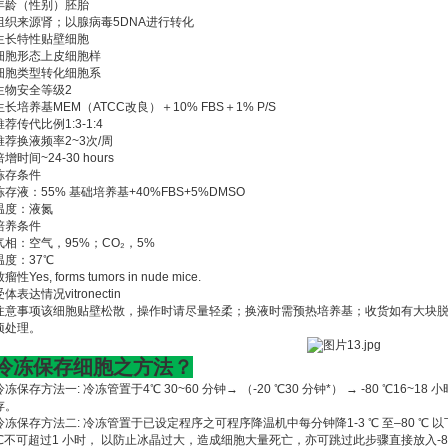
年龄（性别）胚胎
组织来源肾；以腺病毒5DNA进行转化
生长特性贴壁细胞
细胞形态上皮细胞样
细胞类型转化细胞系
生物安全等级2
生长培养基MEM（ATCC改良）＋10% FBS＋1% P/S
推荐传代比例1:3-1:4
推荐换液频率2~3次/周
倍增时间~24-30 hours
冻存条件
冻存液：55% 基础培养基+40%FBS+5%DMSO
温度：液氮
培养条件
气相：空气，95%；CO₂，5%
温度：37℃
瘤性Yes, forms tumors in nude mice.
受体表达情况vitronectin
注意事项该细胞贴壁松散，操作时请尽量轻柔；换液时需预热培养基；收货如有大块
项处理。
冷冻保存细胞之方法？
冷冻保存方法一: 冷冻管置于4℃ 30~60 分钟→ （-20 ℃30 分钟*） → -80 ℃16~18 
存。
冷冻保存方法二: 冷冻管置于已设定程序之可程序降温机中每分钟降1-3 ℃ 至–80 ℃ 以下， 
℃不可超过1 小时， 以防止冰晶过大，造成细胞大量死亡，亦可跳过此步骤直接放入-