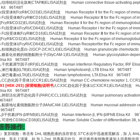
结缔组织活化肽Ⅲ(CTAPⅢ)ELISA试剂盒 Human connective tissue-activating peptide
 Kit 96T/48T
c段受体Ⅱ(FcεRⅡ/CD23)ELISA试剂盒 Human Receptor Ⅱ for the Fc region of immunog
 Fc段受体Ⅲ(FcγRⅢ/CD16)ELISA试剂盒 Human Receptor Ⅲ for the Fc region of i
(FcγRⅡ/CD32)ELISA试剂盒 Human Receptor Ⅱ for the Fc region of immunoglobulin
 Fc段受体Ⅰ(FcγRⅠ/CD64)ELISA试剂盒 Human Receptor Ⅰ for the Fc region of immun
 Fc段受体Ⅲ(FcγRⅢ/CD16)ELISA试剂盒 Human Receptor Ⅲ for the Fc region of i
(FcγRⅡ/CD32)ELISA试剂盒 Human Receptor Ⅱ for the Fc region of immunoglobulin
 Fc段受体Ⅰ(FcγRⅠ/CD64)ELISA试剂盒 Human ReceptorⅠfor the Fc region of immuno
粒细胞趋化蛋白-2(GCP-2/CXCL6)ELISA试剂盒 Human granulocyte chemotactic prot
人糖基化依赖的细胞黏附分子(GlyCAM-1)ELISA试剂盒 Human glycosylation-dependent c
lisa Kit 96T/48T
干扰素调节因子(IRF)ELISA试剂盒 Human interferon Regulatory Factor, IRF Elisa
人淋巴毒素β(LTB)ELISA试剂盒 Human lymphotoxinβ, LTB Elisa Kit 96T/48T
淋巴毒素α(LTA)ELISA试剂盒 Human lymphotoxinα, LTA Elisa Kit 96T/48T
人CC趋化因子受体1(CCR1)ELISA试剂盒 Human CC-chemokine receptor 1, CCR1 El
293 [HEK-293] (胚肾细胞)说明书
人CX3C趋化因子受体1(CX3CR1)ELISA试剂盒 Human C
lisa Kit 96T/48T
人肺部活化调节趋化因子(PARC/CCL18)ELISA试剂盒 Human pulmonary activation regul
6T/48T
人黏膜地址素细胞黏附分子(MAdCAM-1)ELISA试剂盒 Human mucosal addressin cell adhe
96T/48T
β干扰素(IFN-β/IFNB)ELISA试剂盒 Human Interferon β, IFN-β/IFNB Elisa Kit 96
可溶性CD38(sCD38)ELISA试剂盒 Human Soluble Cluster of differentiation 38, s
培养操作:
1）复苏细胞：将含有 1mL 细胞悬液的冻存管在 37℃水浴中迅速摇晃解冻，加 入 4mL 
分钟，弃去上清液，补 加 1-2mL 培养基后吹匀。然后将所有细胞悬液加入培养瓶中培 