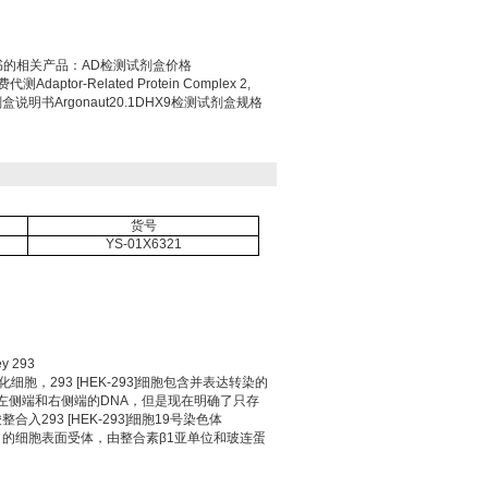
胞)说明书的相关产品：AD检测试剂盒价格
Adaptor-Related Protein Complex 2,
检测试剂盒说明书Argonaut20.1DHX9检测试剂盒规格
货号
YS-01X6321
ey 293
细胞，293 [HEK-293]细胞包含并表达转染的
因组的左侧端和右侧端的DNA，但是现在明确了只存
入293 [HEK-293]细胞19号染色体
玻连蛋白的细胞表面受体，由整合素β1亚单位和玻连蛋