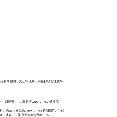
脱落的细胞团，为正常现象，请按照收货注意事
小时（或隔夜） → 液氮槽vaporphase 长期储
再放入液氮槽vapor phase长期储存。*-20
80℃ 冰箱中，惟存活率稍微降低一些。