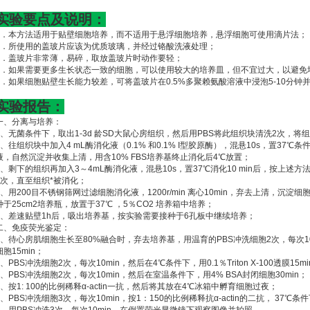
实验要点及说明：
1．本方法适用于贴壁细胞培养，而不适用于悬浮细胞培养，悬浮细胞可使用滴片法；
2．所使用的盖玻片应该为优质玻璃，并经过铬酸洗液处理；
3．盖玻片非常薄，易碎，取放盖玻片时动作要轻；
4．如果需要更多生长状态一致的细胞，可以使用较大的培养皿，但不宜过大，以避免
5．如果细胞贴壁生长能力较差，可将盖玻片在0.5%多聚赖氨酸溶液中浸泡5-10分钟
实验报告：
一、分离与培养：
1、无菌条件下，取出1-3d 龄SD大鼠心房组织，然后用PBS将此组织块清洗2次，将
2、往组织块中加入4 mL酶消化液（0.1% 和0.1% I型胶原酶），混悬10s，置37
液，自然沉淀并收集上清，用含10% FBS培养基终止消化后4℃放置；
3、剩下的组织再加入3～4mL酶消化液，混悬10s，置37℃消化10 min后，按上述
3次，直至组织*被消化；
4、用200目不锈钢筛网过滤细胞消化液，1200r/min 离心10min，弃去上清，沉淀细胞
种于25cm2培养瓶，放置于37℃ ，5％CO2 培养箱中培养；
5、差速贴壁1h后，吸出培养基，按实验需要接种于6孔板中继续培养；
二、免疫荧光鉴定：
1、待心房肌细胞生长至80%融合时，弃去培养基，用温育的PBS冲洗细胞2次，每次1
细胞15min；
2、PBS冲洗细胞2次，每次10min，然后在4℃条件下，用0.1％Triton X-100透膜15mi
3、PBS冲洗细胞2次，每次10min，然后在室温条件下，用4% BSA封闭细胞30min；
4、按1: 100的比例稀释α-actin一抗，然后将其放在4℃冰箱中孵育细胞过夜；
5、PBS冲洗细胞3次，每次10min，按1：150的比例稀释抗α-actin的二抗， 37℃条