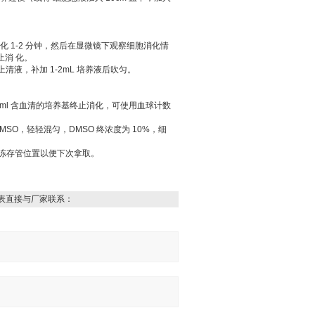
 养箱中消化 1-2 分钟，然后在显微镜下观察细胞消化情
止消 化。
去上清液，补加 1-2mL 培养液后吹匀。
入 1ml 含血清的培养基终止消化，可使用血球计数
和 DMSO，轻轻混匀，DMSO 终浓度为 10%，细
记录冻存管位置以便下次拿取。
表直接与厂家联系：