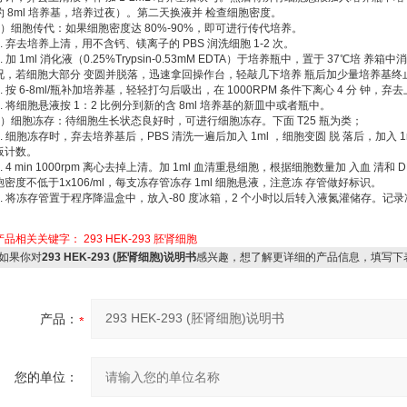
约 8ml 培养基，培养过夜）。第二天换液并 检查细胞密度。
2）细胞传代：如果细胞密度达 80%-90%，即可进行传代培养。
1. 弃去培养上清，用不含钙、镁离子的 PBS 润洗细胞 1-2 次。
2. 加 1ml 消化液（0.25%Trypsin-0.53mM EDTA）于培养瓶中，置于 37℃培
况，若细胞大部分 变圆并脱落，迅速拿回操作台，轻敲几下培养 瓶后加少量培养基终
3. 按 6-8ml/瓶补加培养基，轻轻打匀后吸出，在 1000RPM 条件下离心 4 分 钟，弃
4. 将细胞悬液按 1：2 比例分到新的含 8ml 培养基的新皿中或者瓶中。
3）细胞冻存：待细胞生长状态良好时，可进行细胞冻存。下面 T25 瓶为类；
1. 细胞冻存时，弃去培养基后，PBS 清洗一遍后加入 1ml ，细胞变圆 脱 落后，加
板计数。
2. 4 min 1000rpm 离心去掉上清。加 1ml 血清重悬细胞，根据细胞数量加 入血 清
胞密度不低于1x106/ml，每支冻存管冻存 1ml 细胞悬液，注意冻 存管做好标识。
3. 将冻存管置于程序降温盒中，放入-80 度冰箱，2 个小时以后转入液氮灌储存。
产品相关关键字：
293
HEK-293
胚肾细胞
如果你对
293 HEK-293 (胚肾细胞)说明书
感兴趣，想了解更详细的产品信息，填写下
产品：
您的单位：