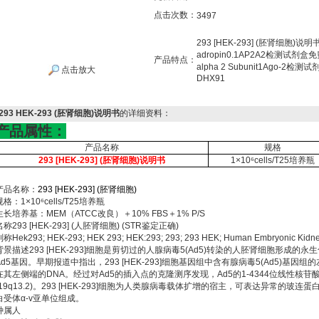
点击次数：
3497
293 [HEK-293] (胚肾细
adropin0.1AP2A2检测试剂盒免费代测
产品特点：
alpha 2 Subunit1Ago-2
点击放大
DHX91
293 HEK-293 (胚肾细胞)说明书
的详细资料：
产品属性：
产品名称
规格
293 [HEK-293] (胚肾细胞)说明书
1×10⁶cells/T25培养瓶
产品名称：
293 [HEK-293] (胚肾细胞)
规格：1×10⁶cells/T25培养瓶
生长培养基：MEM（ATCC改良）＋10% FBS＋1% P/S
名称293 [HEK-293] (人胚肾细胞) (STR鉴定正确)
称Hek293; HEK-293; HEK 293; HEK:293; 293; 293 HEK; Human Embryonic Kidn
背景描述293 [HEK-293]细胞是剪切过的人腺病毒5(Ad5)转染的人胚肾细胞形成的永生化
Ad5基因。早期报道中指出，293 [HEK-293]细胞基因组中含有腺病毒5(Ad5)基
在其左侧端的DNA。经过对Ad5的插入点的克隆测序发现，Ad5的1-4344位线性核苷酸整合
(19q13.2)。293 [HEK-293]细胞为人类腺病毒载体扩增的宿主，可表达异常的
白受体α-v亚单位组成。
种属人