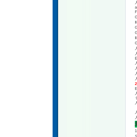
人
a
F
G
Ⅱ
G
G
Ⅱ
G
人
E
人
人
E
9
人
人