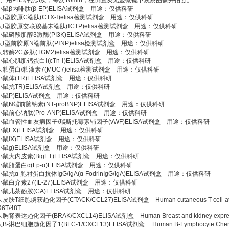
6、用PBS冲洗3次，每次10min，在倒置荧光显微镜下观察图像并拍照。
小鼠β内啡肽(β-EP)ELISA试剂盒 用途：仅供科研
人Ⅰ型胶原C端肽(CTX-Ⅰ)elisa检测试剂盒 用途：仅供科研
人Ⅰ型胶原交联羧基末端肽(ⅠCTP)elisa检测试剂盒 用途：仅供科研
小鼠磷酸肌醇3激酶(PI3K)ELISA试剂盒 用途：仅供科研
人Ⅰ型前胶原N端前肽(PⅠNP)elisa检测试剂盒 用途：仅供科研
人转酶2C多肽(TGM2)elisa检测试剂盒 用途：仅供科研
小鼠心肌肌钙蛋白Ⅰ(cTn-Ⅰ)ELISA试剂盒 用途：仅供科研
人粘蛋白/粘液素7(MUC7)elisa检测试剂盒 用途：仅供科研
小鼠体(TR)ELISA试剂盒 用途：仅供科研
小鼠抗TR)ELISA试剂盒 用途：仅供科研
小鼠P)ELISA试剂盒 用途：仅供科研
小鼠N端前脑钠素(NT-proBNP)ELISA试剂盒 用途：仅供科研
小鼠前心钠肽(Pro-ANP)ELISA试剂盒 用途：仅供科研
小鼠血管性血友病因子/瑞斯托霉素辅因子(vWF)ELISA试剂盒 用途：仅供科研
小鼠FⅩ)ELISA试剂盒 用途：仅供科研
小鼠Ⅸ)ELISA试剂盒 用途：仅供科研
小鼠g)ELISA试剂盒 用途：仅供科研
小鼠大内皮素(BigET)ELISA试剂盒 用途：仅供科研
小鼠脂蛋白α(Lp-α)ELISA试剂盒 用途：仅供科研
小鼠抗α-胞衬蛋白抗体IgG/IgA(α-FodrinIgG/IgA)ELISA试剂盒 用途：仅供科研
小鼠白介素27(IL-27)ELISA试剂盒 用途：仅供科研
小鼠儿茶酚胺(CA)ELISA试剂盒 用途：仅供科研
人皮肤T细胞虏获趋化因子(CTACK/CCL27)ELISA试剂盒 Human cutaneous T cell-attract
6T/48T
人胸肾表达趋化因子(BRAK/CXCL14)ELISA试剂盒 Human Breast and kidney expressed
人B-淋巴细胞趋化因子1(BLC-1/CXCL13)ELISA试剂盒 Human B-Lymphocyte Chemoattra