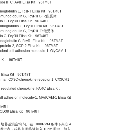
 Ⅲ, CTAPⅢ Elisa Kit 96T/48T
lobulin E, FcεRⅡ Elisa Kit 96T/48T
mmunoglobulin G, FcγRⅢ G Fc段受体
 G, FcγRⅡ Elisa Kit 96T/48T
oglobulin G, FcγRⅠ Elisa Kit 96T/48T
mmunoglobulin G, FcγRⅢ Fc段受体
 G, FcγRⅡ Elisa Kit 96T/48T
globulin G, FcγRⅠ Elisa Kit 96T/48T
ein-2, GCP-2 Elisa Kit 96T/48T
ell adhesion molecule-1, GlyCAM-1
 Kit 96T/48T
isa Kit 96T/48T
X3C-chemokine receptor 1, CX3CR1
ated chemokine, PARC Elisa Kit
sion molecule-1, MAdCAM-1 Elisa Kit
T/48T
CD38 Elisa Kit 96T/48T
培养基混合均 匀。在 1000RPM 条件下离心 4
养过夜（或将 细胞悬液加入 10cm 皿中，加入