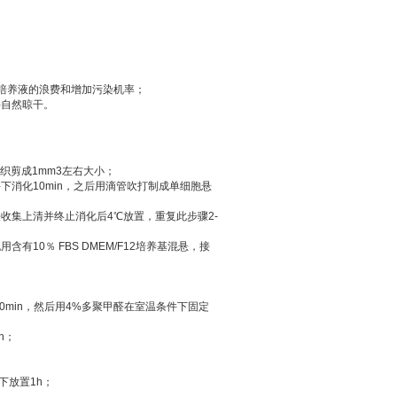
培养液的浪费和增加污染机率；
并自然晾干。
组织剪成1mm3左右大小；
℃条件下消化10min，之后用滴管吹打制成单细胞悬
方法收集上清并终止消化后4℃放置，重复此步骤2-
用含有10％ FBS DMEM/F12培养基混悬，接
0min，然后用4%多聚甲醛在室温条件下固定
n；
件下放置1h；