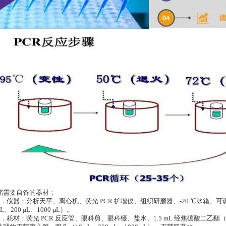
储需要自备的器材：
1．仪器：分析天平、离心机、荧光 PCR 扩增仪、组织研磨器、-20 ℃冰箱、可调
µL、200 µL、1000 µL）。
2．耗材：荧光 PCR 反应管、眼科剪、眼科镊、盐水、1.5 mL 经焦碳酸二乙酯（