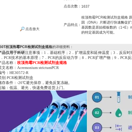
点击次数：
1637
枝顶孢霉PCR检测试剂盒规格 
因（DNA）片断进行快速酶促
产品特点：
基因数是原始模板数的（1+E）
点击放大
的特定基因成为可能。
50T枝顶孢霉PCR检测试剂盒规格
的详细资料：
产品仅用于科研
注意事项：1．基础程序；2．扩增温度和延伸温度；3．反应时间
6．PCR技术的基本原理；7．PCR的反应动力学；8．PCR扩增产物；9．PC
产品名称：
枝顶孢霉PCR检测试剂盒规格
英文名称：Acremonium strictumPCR
编号：HE30572-R
类别:PCR检测试剂盒
储存条件：-20℃避光保存，避免反复冻融。
运输：低温、避光，快递免费送货上门。