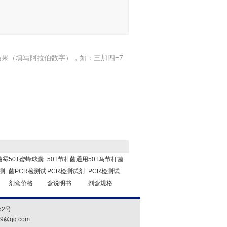
结果（填写阿拉伯数字），如：三加四=7
曲霉
50T蜜蜂球囊
50T节杆菌通用
50T马节杆菌
测
菌PCR检测试
PCR检测试剂
PCR检测试
剂盒价格
盒说明书
剂盒规格
2号
19@qq.com