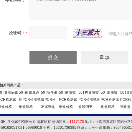
补充说明：
验证码：
请输入计算
关同类产品：
50T禽腺病毒
50T曲霉属通
50T寄生曲
50T赭曲霉
50T构巢曲霉
50T烟曲霉
50T黄
PCR检测试
用PCR检测试
霉PCR检
PCR检测试
PCR检测试剂
PCR检测试
PCR检
剂盒价格
剂盒规格
测试剂盒
剂盒价格
盒说明书
剂盒规格
试剂盒
海研生生化试剂有限公司 版权所有 总访问量：
1117178
地址：上海市嘉定区澄浏公路5
59162051 021-59989018 手机：15201736385 联系人：王小姐 邮箱：
30049653