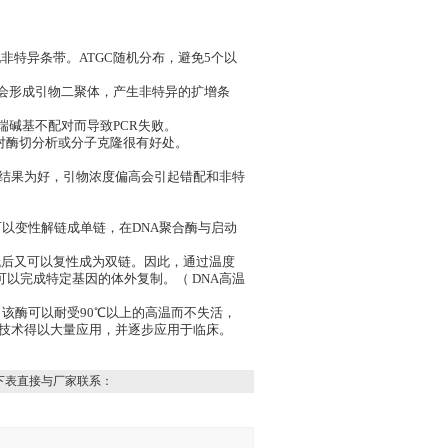
现非特异条带。ATGC随机分布，避免5个以
则会形成引物二聚体，产生非特异的扩增条
端碱基不配对而导致PCR失败。
对酶切分析或分子克隆很有好处。
需要的结果为好，引物浓度偏高会引起错配和非特
可以变性解链成单链，在DNA聚合酶与启动
低后又可以复性成为双链。因此，通过温度
可以完成特定基因的体外复制。（ DNA高温
义，该酶可以耐受90℃以上的高温而不失活，
R技术得以大量应用，并逐步应用于临床。
下表直接与厂家联系：