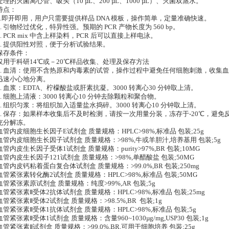
处理的灭菌离心管、吸头（10 µL、200 µL、1000 µL）、灭菌双蒸水。
特点：
1.即开即用，用户只需要提供样品 DNA 模板，操作简单，定量准确快速。
2. 引物经过优化，特异性强。预期的 PCR 产物长度为 560 bp。
3. PCR mix 中含上样染料，PCR 后可以直接上样电泳。
4. 提供阳性对照，便于分析试验结果。
保存条件：
仅用于科研14℃或－20℃样品收集、处理及保存方法
1. 血清：使用不含热原和内毒素的试管，操作过程中避免任何细胞刺激，收集血液后
迅速小心地分离。
2. 血浆：EDTA、柠檬酸盐或肝素抗凝。3000 转离心30 分钟取上清。
3. 细胞上清液：3000 转离心10 分钟去除颗粒和聚合物。
4. 组织匀浆：将组织加入适量盐水捣碎。3000 转离心10 分钟取上清。
5. 保存：如果样本收集后不及时检测，请按一次用量分装，冻存于-20℃，避
充分解冻。
血管内皮细胞生长因子E试剂盒 质量规格：HPLC>98%,标准品 包装;25g
血管内皮细胞生长因子试剂盒 质量规格：>98%,牛或羊胆汁,培养基用 包装;5g
血管内皮生长因子受体1试剂盒 质量规格：purity>97%,BR 包装;10MG
血管内皮生长因子121试剂盒 质量规格：>98%,单醋酸盐 包装;50MG
血管内皮钙粘着蛋白复合体试剂盒 质量规格：>99.0%,BR 包装;250mg
血管紧张素转化酶2试剂盒 质量规格：HPLC>98%,标准品 包装;50MG
血管紧张素原试剂盒 质量规格：纯度>99%,AR 包装;5g
血管紧张素Ⅱ受体2抗体试剂盒 质量规格：HPLC>98%,标准品 包装;25mg
血管紧张素Ⅱ受体2试剂盒 质量规格：>98.5%,BR 包装;1g
血管紧张素Ⅱ受体1抗体试剂盒 质量规格：HPLC>98%,标准品 包装;5g
血管紧张素Ⅱ受体1试剂盒 质量规格：含量960~1030µg/mg,USP30 包装;1g
血管紧张素Ⅱ试剂盒 质量规格：>99.0%,BR,可用于细胞培养 包装;25g