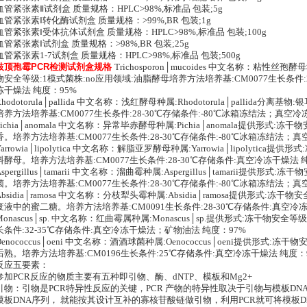
血管紧张素Ⅱ试剂盒 质量规格：HPLC>98%,标准品 包装;5g
血管紧张素Ⅰ转化酶试剂盒 质量规格：>99%,BR 包装;1g
血管紧张素Ⅰ受体抗体试剂盒 质量规格：HPLC>98%,标准品 包装;100g
血管紧张素Ⅰ试剂盒 质量规格：>98%,BR 包装;25g
血管紧张素1-7试剂盒 质量规格：HPLC>98%,标准品 包装;500g
枝顶孢霉PCR检测试剂盒规格
Trichosporon│mucoides 中文名称：粘性丝孢酵母种
物安全等级:1模式菌株:no应用领域:油脂酵母培养方法培养基:CM0077生长条件:
冻干燥法 纯度：95%
Rhodotorula│pallida 中文名称：浅红酵母种属:Rhodotorula│pallida
培养方法培养基:CM0077生长条件:28-30℃存储条件:-80℃冰箱冻结法；真空
Pichia│anomala 中文名称：异常毕赤酵母种属:Pichia│anomala提供形式:
香。培养方法培养基:CM0077生长条件:28-30℃存储条件:-80℃冰箱冻结法；真
Yarrowia│lipolytica 中文名称：解脂亚罗酵母种属:Yarrowia│lipolytic
料酵母。培养方法培养基:CM0077生长条件:28-30℃存储条件:真空冷冻干燥法 
Aspergillus│tamarii 中文名称：溜曲霉种属:Aspergillus│tamarii提供形
菌。培养方法培养基:CM0077生长条件:28-30℃存储条件:-80℃冰箱冻结法；
Absidia│ramosa 中文名称：分枝犁头霉种属:Absidia│ramosa提供形式:冻
废液中的蜜二糖。培养方法培养基:CM0091生长条件:28-30℃存储条件:真空冷冻
Monascus│sp. 中文名称：红曲霉属种属:Monascus│sp.提供形式:冻干物安全
长条件:32-35℃存储条件:真空冷冻干燥法；矿物油法 纯度：97%
Oenococcus│oeni 中文名称：酒酒球菌种属:Oenococcus│oeni提供形式:
后熟。培养方法培养基:CM0196生长条件:25℃存储条件:真空冷冻干燥法 纯度：
反应五要素：
参加PCR反应的物质主要有五种即引物、酶、dNTP、模板和Mg2+
引物：引物是PCR特异性反应的关键，PCR 产物的特异性取决于引物与模板D
模板DNA序列， 就能按其设计互补的寡核苷酸链做引物，利用PCR就可将模板