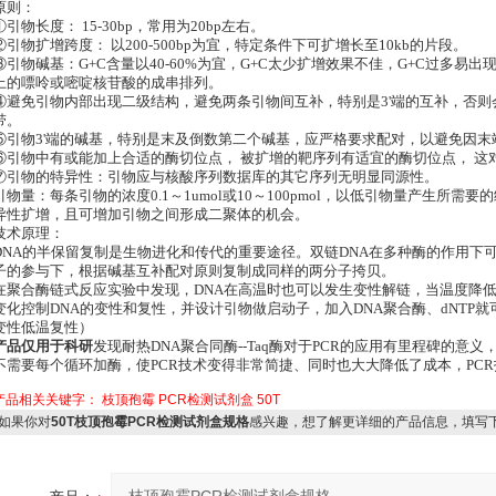
原则：
①引物长度： 15-30bp，常用为20bp左右。
②引物扩增跨度： 以200-500bp为宜，特定条件下可扩增长至10kb的片段。
③引物碱基：G+C含量以40-60%为宜，G+C太少扩增效果不佳，G+C过多易出
上的嘌呤或嘧啶核苷酸的成串排列。
④避免引物内部出现二级结构，避免两条引物间互补，特别是3'端的互补，否
带。
⑤引物3'端的碱基，特别是末及倒数第二个碱基，应严格要求配对，以避免因末
⑥引物中有或能加上合适的酶切位点， 被扩增的靶序列有适宜的酶切位点， 这
⑦引物的特异性：引物应与核酸序列数据库的其它序列无明显同源性。
引物量：每条引物的浓度0.1～1umol或10～100pmol，以低引物量产生所
异性扩增，且可增加引物之间形成二聚体的机会。
技术原理：
DNA的半保留复制是生物进化和传代的重要途径。双链DNA在多种酶的作用下
子的参与下，根据碱基互补配对原则复制成同样的两分子挎贝。
在聚合酶链式反应实验中发现，DNA在高温时也可以发生变性解链，当温度降
变化控制DNA的变性和复性，并设计引物做启动子，加入DNA聚合酶、dNTP就
变性低温复性）
产品仅用于科研
发现耐热DNA聚合同酶--Taq酶对于PCR的应用有里程碑的意
不需要每个循环加酶，使PCR技术变得非常简捷、同时也大大降低了成本，PC
产品相关关键字：
枝顶孢霉
PCR检测试剂盒
50T
如果你对
50T枝顶孢霉PCR检测试剂盒规格
感兴趣，想了解更详细的产品信息，填写