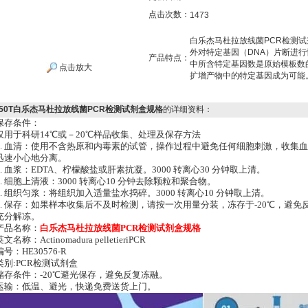
点击次数：
1473
白乐杰马杜拉放线菌PCR检测试
外对特定基因（DNA）片断进
产品特点：
中所含特定基因数是原始模板数的
点击放大
扩增产物中的特定基因成为可能
50T白乐杰马杜拉放线菌PCR检测试剂盒规格
的详细资料：
保存条件：
仅用于科研14℃或－20℃样品收集、处理及保存方法
1. 血清：使用不含热原和内毒素的试管，操作过程中避免任何细胞刺激，收集血液后
迅速小心地分离。
2. 血浆：EDTA、柠檬酸盐或肝素抗凝。3000 转离心30 分钟取上清。
3. 细胞上清液：3000 转离心10 分钟去除颗粒和聚合物。
4. 组织匀浆：将组织加入适量盐水捣碎。3000 转离心10 分钟取上清。
5. 保存：如果样本收集后不及时检测，请按一次用量分装，冻存于-20℃，避
充分解冻。
产品名称：
白乐杰马杜拉放线菌PCR检测试剂盒规格
英文名称：Actinomadura pelletieriPCR
编号：HE30576-R
类别:PCR检测试剂盒
储存条件：-20℃避光保存，避免反复冻融。
运输：低温、避光，快递免费送货上门。