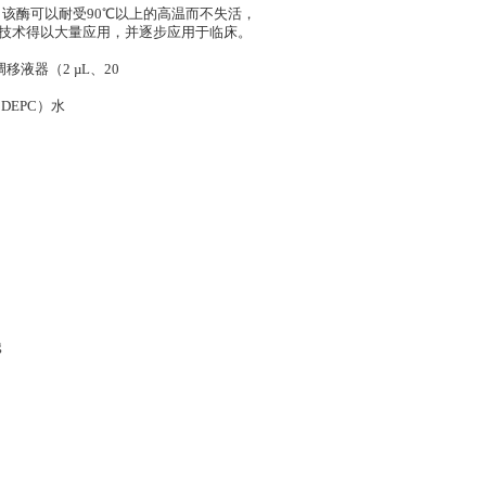
义，该酶可以耐受90℃以上的高温而不失活，
R技术得以大量应用，并逐步应用于临床。
移液器（2 µL、20
DEPC）水
g