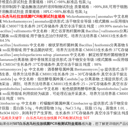
纤维蛋白原试剂盒 质量规格：HPLC>98%,标准品 包装;1g
纤溶抑制因子/凝血酶激活的纤溶抑制物试剂盒 质量规格：>99%,BR,可用于细胞培养
纤溶酶原试剂盒 质量规格：HPLC>98%,标准品 包装;1g
白乐杰马杜拉放线菌PCR检测试剂盒规格
Wickerhamomyces│anomalus
属:Wickerhamomyces│anomalus提供形式:冻干物安全等级:1模式菌株:
养基:CM0077生长条件:28℃存储条件:真空冷冻干燥法 纯度：≥99.99% metals bas
Bacillus│vallismortis 中文名称：死亡谷芽孢杆菌种属:Bacillus│vallism
式菌株:no应用领域:用于微生态治疗剂研究。培养方法培养基:CM0033生长条件:
64.5%
Bacillus│fusiformis 中文名称：梭状芽孢杆菌种属:Bacillus│fusiform
株:no应用领域:用于食品菌的研究。培养方法培养基:CM0033生长条件:37℃存储条
Bacillus│amyloliquefaciens subsp. plantarum 中文名称：解淀粉芽孢杆菌植物亚种种属:B
plantarum分离基物:灌中香辣黑豆提供形式:冻干物安全等级:1模式菌株:no
基:CM0347生长条件:37℃存储条件:真空冷冻干燥法 纯度：98%
Brettanomyces│sp. 中文名称：酒香酵母属种属:Brettanomyces│sp.提供
酒生香。培养方法培养基:CM0013生长条件:28～30℃存储条件:真空冷冻干燥法 
Candida│sp. 中文名称：假丝酵母属种属:Candida│sp.分离基物:土壤提供形
物采油，调剖。培养方法培养基:CM0013生长条件:25～28℃存储条件:真空冷冻
Sporidiobolus│salmonicolor 中文名称：鲑色锁掷孢酵母种属:Sporidiobolus
株:no应用领域:利用烷烃为碳源，可处理石油开采废水。培养方法培养基:CM001
燥法 纯度：98%
Citrobacter sp. 中文名称：柠檬酸杆菌属种属:Citrobacter sp.提供形式:
汁琼脂：蛋白胨 5.0g，牛肉浸取物 3.0g，NaCl 5.0g，琼脂 15.0g，蒸馏水 1.0
MnSO4·H2O，则有利于产生芽孢。生长条件:37℃存储条件:真空冷冻干燥法 纯度
产品相关关键字：
白乐杰马杜拉放线菌
PCR检测试剂盒
50T
如果你对
50T白乐杰马杜拉放线菌PCR检测试剂盒规格
感兴趣，想了解更详细的产品