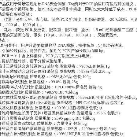
产品仅用于科研
发现耐热DNA聚合同酶--Taq酶对于PCR的应用有里程碑的意
不需要每个循环加酶，使PCR技术变得非常简捷、同时也大大降低了成本，PC
储需要自备的器材：
1．仪器：分析天平、离心机、荧光 PCR 扩增仪、组织研磨器、-20 ℃冰箱、可调
µL、200 µL、1000 µL）。
2．耗材：荧光 PCR 反应管、眼科剪、眼科镊、盐水、1.5 mL 经焦碳酸二乙酯（
处理的灭菌离心管、吸头（10 µL、200 µL、1000 µL）、灭菌双蒸水。
特点：
1.即开即用，用户只需要提供样品 DNA 模板，操作简单，定量准确快速。
2. 引物经过优化，特异性强。预期的 PCR 产物长度为 560 bp。
3. PCR mix 中含上样染料，PCR 后可以直接上样电泳。
4. 提供阳性对照，便于分析试验结果。
腺苷三磷酸结合盒转运体G2试剂盒 质量规格：>98%,BR 包装;1g
腺苷三磷酸结合盒转运体A1试剂盒 质量规格：>98% 包装;250mg
腺病毒IgM试剂盒 质量规格：>98%,标准品 包装;100g
腺病毒IgG试剂盒 质量规格：>99.0% 包装;25g
腺病毒36抗体试剂盒 质量规格：HPLC>98%,标准品 包装;5g
腺病毒3试剂盒 质量规格：>98.5%,BR 包装;1g
线粒体肽蛋氨酸亚砜还原酶试剂盒 质量规格：>99%,BR,可用于细胞培养 包装;5
线粒体呼吸链复合物I elisa试剂盒 质量规格：HPLC>98%,标准品 包装;1g
酰基化饥饿素试剂盒 质量规格：>99.0%,细胞培养级 包装;1g
纤维母细胞生长因子受体1癌基因伴侣试剂盒 质量规格：>95% 包装;5g
纤维介素蛋白试剂盒 质量规格：≥595 µg/mg,BR 包装;1g
纤维胶凝蛋白3试剂盒 质量规格：含量测定 包装;5g
纤维蛋白原降解产物试剂盒 质量规格：USP级，4400u/mg 包装;5mg
纤维蛋白原α链试剂盒 质量规格：>99%,USP,BR,可用于细胞培养 包装;1g