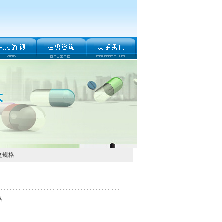
盒规格
格