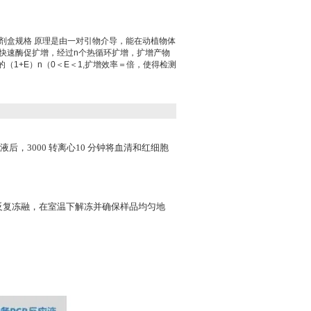
剂盒规格 原理是由一对引物介导，能在动植物体
行快速酶促扩增，经过n个热循环扩增，扩增产物
（1+E）n（0＜E＜1,扩增效率＝倍，使得检测
。
，3000 转离心10 分钟将血清和红细胞
免反复冻融，在室温下解冻并确保样品均匀地