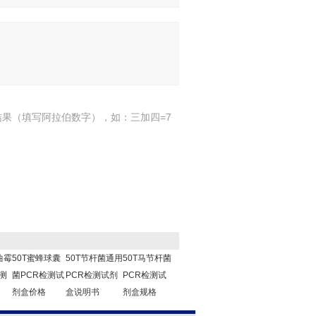
结果（填写阿拉伯数字），如：三加四=7
曲霉
50T蜜蜂球囊
50T节杆菌通用
50T马节杆菌
测
菌PCR检测试
PCR检测试剂
PCR检测试
剂盒价格
盒说明书
剂盒规格