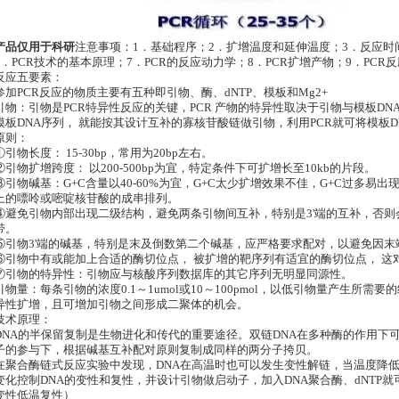
产品仅用于科研
注意事项：1．基础程序；2．扩增温度和延伸温度；3．反应时间
6．PCR技术的基本原理；7．PCR的反应动力学；8．PCR扩增产物；9．PC
反应五要素：
参加PCR反应的物质主要有五种即引物、酶、dNTP、模板和Mg2+
引物：引物是PCR特异性反应的关键，PCR 产物的特异性取决于引物与模板D
模板DNA序列， 就能按其设计互补的寡核苷酸链做引物，利用PCR就可将模板
原则：
①引物长度： 15-30bp，常用为20bp左右。
②引物扩增跨度： 以200-500bp为宜，特定条件下可扩增长至10kb的片段。
③引物碱基：G+C含量以40-60%为宜，G+C太少扩增效果不佳，G+C过多易出
上的嘌呤或嘧啶核苷酸的成串排列。
④避免引物内部出现二级结构，避免两条引物间互补，特别是3'端的互补，否
带。
⑤引物3'端的碱基，特别是末及倒数第二个碱基，应严格要求配对，以避免因末
⑥引物中有或能加上合适的酶切位点， 被扩增的靶序列有适宜的酶切位点， 这
⑦引物的特异性：引物应与核酸序列数据库的其它序列无明显同源性。
引物量：每条引物的浓度0.1～1umol或10～100pmol，以低引物量产生所
异性扩增，且可增加引物之间形成二聚体的机会。
技术原理：
DNA的半保留复制是生物进化和传代的重要途径。双链DNA在多种酶的作用下
子的参与下，根据碱基互补配对原则复制成同样的两分子挎贝。
在聚合酶链式反应实验中发现，DNA在高温时也可以发生变性解链，当温度降
变化控制DNA的变性和复性，并设计引物做启动子，加入DNA聚合酶、dNTP就
变性低温复性）