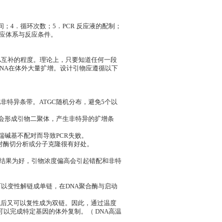
；4．循环次数；5．PCR 反应液的配制；
R反应体系与反应条件。
NA互补的程度。理论上，只要知道任何一段
DNA在体外大量扩增。设计引物应遵循以下
现非特异条带。ATGC随机分布，避免5个以
则会形成引物二聚体，产生非特异的扩增条
端碱基不配对而导致PCR失败。
对酶切分析或分子克隆很有好处。
需要的结果为好，引物浓度偏高会引起错配和非特
可以变性解链成单链，在DNA聚合酶与启动
低后又可以复性成为双链。因此，通过温度
可以完成特定基因的体外复制。（ DNA高温