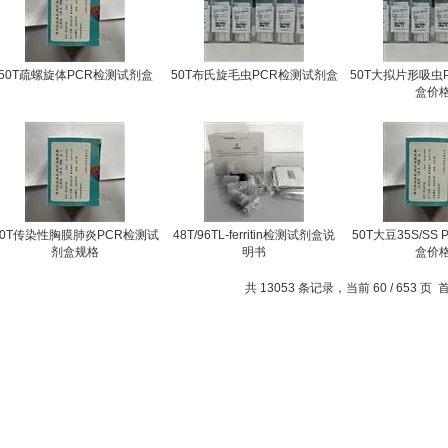
50T疏螺旋体PCR检测试剂盒
50T布氏旋毛虫PCR检测试剂盒
50T大拟片形吸虫
盒价
50T传染性胸膜肺炎PCR检测试
48T/96TL-ferritin检测试剂盒说
50T大豆35S/SS
剂盒规格
明书
盒价
共 13053 条记录，当前 60 / 653 页