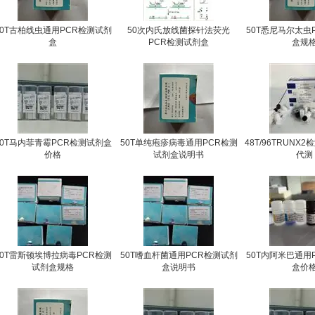
50T古柏线虫通用PCR检测试剂
50次内氏放线菌探针法荧光
50T悉尼马尔太虫
盒
PCR检测试剂盒
盒规
50T马内菲青霉PCR检测试剂盒
50T单纯疱疹病毒通用PCR检测
48T/96TRUNX
价格
试剂盒说明书
代测
50T雷斯顿埃博拉病毒PCR检测
50T嗜血杆菌通用PCR检测试剂
50T内阿米巴通用
试剂盒规格
盒说明书
盒价