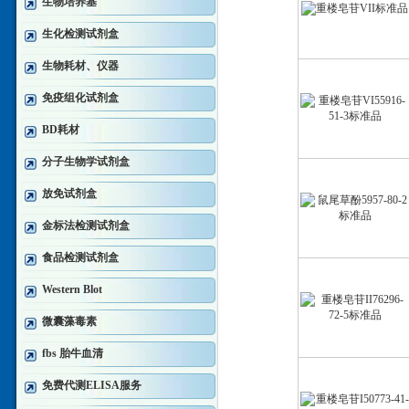
生物培养基
生化检测试剂盒
生物耗材、仪器
免疫组化试剂盒
BD耗材
分子生物学试剂盒
放免试剂盒
金标法检测试剂盒
食品检测试剂盒
Western Blot
微囊藻毒素
fbs 胎牛血清
免费代测ELISA服务