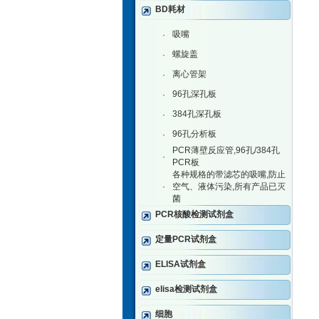
BD耗材
吸嘴
·
螺旋盖
·
离心管架
·
96孔深孔板
·
384孔深孔板
·
96孔分析板
·
PCR薄壁反应管,96孔/384孔
·
PCR板
各种规格的带滤芯的吸嘴,防止
·
空气、液体污染,所有产品已灭
菌
PCR核酸检测试剂盒
定量PCR试剂盒
ELISA试剂盒
elisa检测试剂盒
细胞