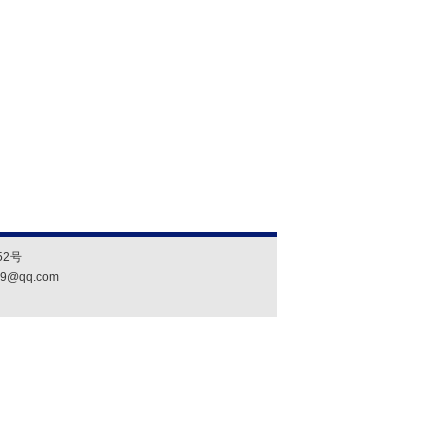
2号
19@qq.com