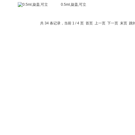
0.5ml,旋盖,可立
共 34 条记录，当前 1 / 4 页 首页 上一页
下一页
末页
跳