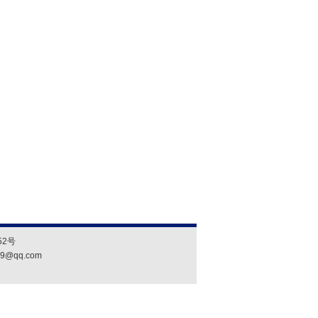
2号
19@qq.com