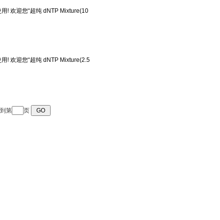
转到第
页