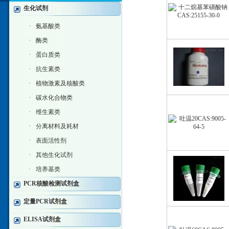
生化试剂
·
氨基酸类
·
酶类
·
蛋白质类
·
抗生素类
·
植物激素及核酸类
·
碳水化合物类
·
维生素类
·
分离材料及耗材
·
表面活性剂
·
其他生化试剂
·
培养基类
PCR核酸检测试剂盒
定量PCR试剂盒
ELISA试剂盒