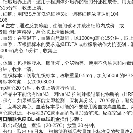
1. 细胞培养上清：适用于检测体外培养的细胞分泌性成份。用无菌
心15分钟，收集上清。
2. 细胞：用PBS反复洗涤细胞3次，调整细胞浓度达到104
-106
/ml 左右，通过反复冻融，使细胞破坏并放出细胞内成份，或
者细胞超声粉碎，离心取上清液检测。
3. 血清：在室温下，血液自然凝固，以1000×g离心15分钟，取
4. 血浆：应根据标本的要求选择EDTA 或柠檬酸钠作为抗凝剂，混
1000×g离心15分钟，收集上
清。
5. 体液：包括胸腹水、脑脊液，分泌物等。使用不含热原和内毒素
分钟，收集上清。
6. 组织标本：切取组织标本，称取重量0.5mg，加入500ul 
将标本匀浆，以2000-3000
rmp离心20 分钟，收集上清进行检测。
7. 样品中不能含有NaN3，因NaN3 抑制辣根过氧化物酶的（H
8. 保存：如果样品不能立即检测，应将其分装，-70 ℃保存，
淀，应再次离心。血液标本尽可能的不要使用溶血或高血脂血。
离心或过滤。不要在37℃或更高的温度加热解冻。应在室温下解
进口酶联免疫IBL elisa试剂盒
操作步骤：
1. 取出试剂盒，室温（20-25℃）放置 30 分钟。
2. 分组：取出 96 孔板，根据待测样品数量加上标准品的数量