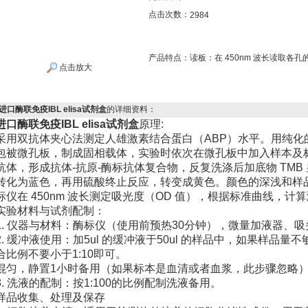
点击次数：
2984
产品特点：
读板：在 450nm 波长读取各孔的 
点击放大
进口酶联免疫IBL elisa试剂盒
的详细资料：
进口酶联免疫IBL elisa试剂盒
原理:
采用双抗体夹心法测定人雄激素结合蛋白（ABP）水平。用纯化
包被微孔板，制成固相载体，实验时依次在微孔板中加入样本及标准品
抗体，形成抗体-抗原-酶标抗体复合物，反复洗涤后加底物 TMB
转化为蓝色，再用硫酸终止反应，转变成黄色。颜色的深浅和样品
标仪在 450nm 波长测定吸光度（OD 值），根据标准曲线，计算
实验材料与试剂配制：
1. 仪器与材料：酶标仪（使用前预热30分钟），微量加液器、
2. 缓冲液使用：加5ul 的缓冲液于50ul 的样品中，如果样品
合比例不要小于1:10即可。
混匀，静置1小时备用（如果标本是血清或者血浆，此步骤忽略
3. 洗液的配制：按1:100的比例配制洗液备用。
样品收集、处理及保存