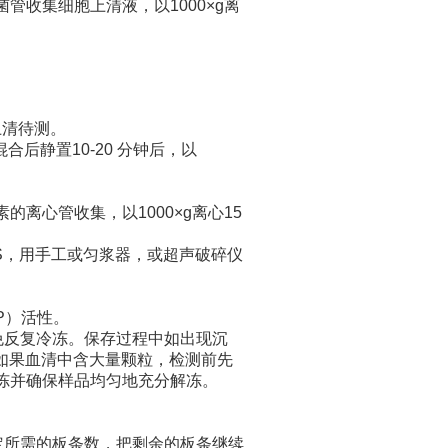
管收集细胞上清液，以1000×g离
上清待测。
合后静置10-20 分钟后，以
的离心管收集，以1000×g离心15
的PBS，用手工或匀浆器，或超声破碎仪
RP）活性。
避免反复冷冻。保存过程中如出现沉
如果血清中含大量颗粒，检测前先
冻并确保样品均匀地充分解冻。
决定所需的板条数，把剩余的板条继续