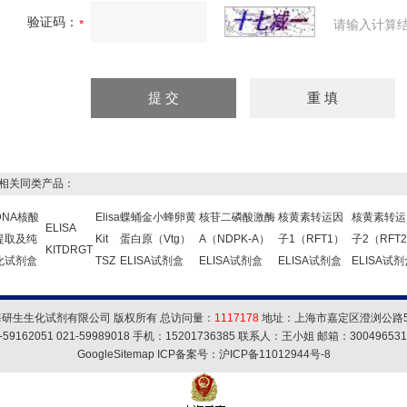
验证码：
请输入计算
关同类产品：
DNA核酸
Elisa
蝶蛹金小蜂卵黄
核苷二磷酸激酶
核黄素转运因
核黄素转运
ELISA
提取及纯
Kit
蛋白原（Vtg）
A（NDPK-A）
子1（RFT1）
子2（RFT
KITDRGT
化试剂盒
TSZ
ELISA试剂盒
ELISA试剂盒
ELISA试剂盒
ELISA试
海研生生化试剂有限公司 版权所有 总访问量：
1117178
地址：上海市嘉定区澄浏公路5
59162051 021-59989018 手机：15201736385 联系人：王小姐 邮箱：
30049653
GoogleSitemap
ICP备案号：
沪ICP备11012944号-8