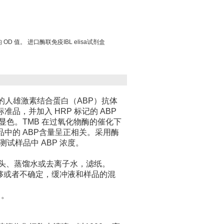
OD 值。 进口酶联免疫IBL elisa试剂盒
的人雄激素结合蛋白（ABP）抗体
，并加入 HRP 标记的 ABP
 显色。TMB 在过氧化物酶的催化下
中的 ABP含量呈正相关。采用酶
测试样品中 ABP 浓度。
吸头、蒸馏水或去离子水，滤纸。
量不够或者不确定，缓冲液和样品的混
）。