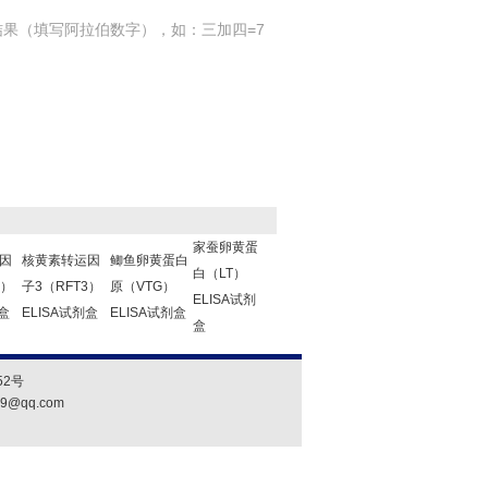
结果（填写阿拉伯数字），如：三加四=7
家蚕卵黄蛋
因
核黄素转运因
鲫鱼卵黄蛋白
白（LT）
2）
子3（RFT3）
原（VTG）
ELISA试剂
剂盒
ELISA试剂盒
ELISA试剂盒
盒
2号
19@qq.com