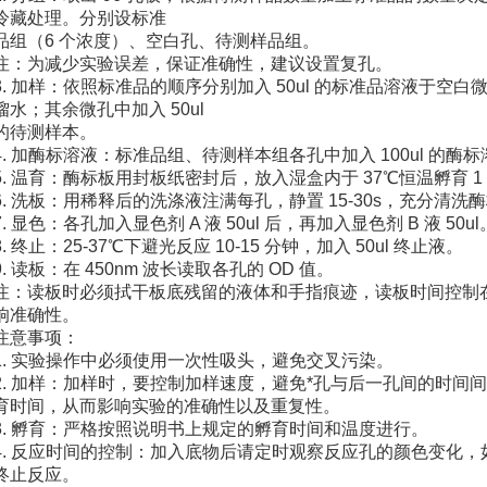
冷藏处理。分别设标准
品组（6 个浓度）、空白孔、待测样品组。
注：为减少实验误差，保证准确性，建议设置复孔。
3. 加样：依照标准品的顺序分别加入 50ul 的标准品溶液于空白微
馏水；其余微孔中加入 50ul
的待测样本。
4. 加酶标溶液：标准品组、待测样本组各孔中加入 100ul 的
5. 温育：酶标板用封板纸密封后，放入湿盒内于 37℃恒温孵育 1
6. 洗板：用稀释后的洗涤液注满每孔，静置 15-30s，充分清洗酶
7. 显色：各孔加入显色剂 A 液 50ul 后，再加入显色剂 B 液 50ul
8. 终止：25-37℃下避光反应 10-15 分钟，加入 50ul 终止液。
9. 读板：在 450nm 波长读取各孔的 OD 值。
注：读板时必须拭干板底残留的液体和手指痕迹，读板时间控制在
响准确性。
注意事项：
1. 实验操作中必须使用一次性吸头，避免交叉污染。
2. 加样：加样时，要控制加样速度，避免*孔与后一孔间的时间
育时间，从而影响实验的准确性以及重复性。
3. 孵育：严格按照说明书上规定的孵育时间和温度进行。
4. 反应时间的控制：加入底物后请定时观察反应孔的颜色变化
终止反应。