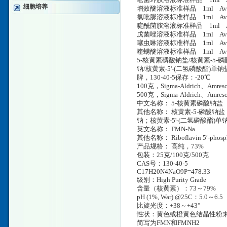
嘧菌环胺溶液标准样品 1ml Av
细胞培养
增效醚溶液标准样品 1ml Avi
氯吡脲溶液标准样品 1ml Avian E
啶酰菌胺溶液标准样品 1ml Avia
戊菌唑溶液标准样品 1ml Avian 
噻虫啉溶液标准样品 1ml Avian 
喹螨醚溶液标准样品 1ml Avian
5-核黄素磷酸钠盐/核黄素-5-
钠/核黄素-5'-(二氢磷酸酯)单钠盐/F
牌，130-40-5保存：-20℃
100克，Sigma-Aldrich、Amr
500克，Sigma-Aldrich、Amr
中文名称： 5-核黄素磷酸钠盐
其他名称： 核黄素-5-磷酸钠
钠；核黄素-5'-(二氢磷酸酯)单
英文名称： FMN-Na
其他名称： Riboflavin 5′-phospha
产品规格： 高纯，73%
包装：25克/100克/500克
CAS号：130-40-5
C17H20N4NaO9P=478.33
级别：High Purity Grade
含量（核黄素）：73～79%
pH (1%, War) @25C：5.0～6.5
比旋光度：+38～+43°
性状：黄色或橙黄色结晶性粉
简写为FMN和FMNH2