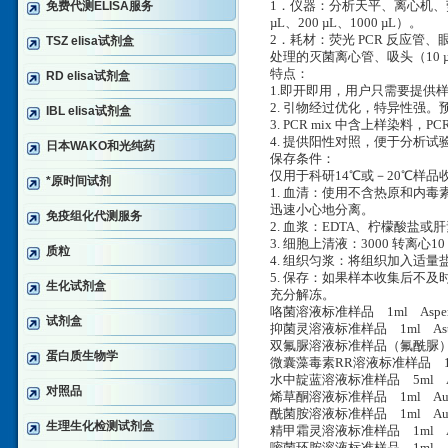
免费代测ELISA服务
1．仪器：分析天平、离心机、荧光
µL、200 µL、1000 µL）。
2．耗材：荧光 PCR 反应管、
TSZ elisa试剂盒
处理的灭菌离心管、吸头（10 µL
特点：
RD elisa试剂盒
1.即开即用，用户只需要提供样
2. 引物经过优化，特异性强。预期
IBL elisa试剂盒
3. PCR mix 中含上样染料，
4. 提供阳性对照，便于分析试
日本WAKO和光纯药
保存条件：
仅用于科研14℃或－20℃样
*原时间试剂
1. 血清：使用不含热原和内毒
迅速小心地分离。
免疫组化代测服务
2. 血浆：EDTA、柠檬酸盐或肝
3. 细胞上清液：3000 转离心
质粒
4. 组织匀浆：将组织加入适量盐
5. 保存：如果样本收集后不
生化试剂盒
充分解冻。
咯菌溶液标准样品 1ml Asper
试剂盒
抑菌灵溶液标准样品 1ml Astro
双氟脲溶液标准样品（氟酰脲） 1m
蛋白质生物学
微囊藻毒素RR溶液标准样品 1ml 
水中靛蓝溶液标准样品 5ml Aujes
对照品
烯草酮溶液标准样品 1ml Aujes
酰菌胺溶液标准样品 1ml Aujes
生理生化检测试剂盒
精甲霜灵溶液标准样品 1ml Avi