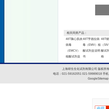
相关同类产品：
48T脑心肌炎
48T亨德拉病
48T
病毒
毒（EMV）核
（SI
（EMCV）
酸试剂盒说明
酸试
核酸试剂盒
书
格
上海研生生化试剂有限公司 版权所有
电话：021-59162051 021-59989018
GoogleSitemap