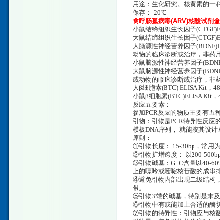
用途：生化研究。核黄素的一
保存：-20℃
禽呼肠孤病毒(ARV)核酸试剂
小鼠结缔组织生长因子(CTGF)ELISA
大鼠结缔组织生长因子(CTGF)ELISA Ki
人脑源性神经营养因子(BDNF)E
动物的临床诊断或治疗，非药
小鼠脑源性神经营养因子(BDNF)ELISA
大鼠脑源性神经营养因子(BDNF)
或动物的临床诊断或治疗，非
人β细胞素(BTC) ELISA Kit，48T
小鼠β细胞素(BTC)ELISA Kit，48T/96
反应五要素：
参加PCR反应的物质主要有五种
引物：引物是PCR特异性反应
模板DNA序列， 就能按其设
原则：
①引物长度： 15-30bp，常用为
②引物扩增跨度： 以200-50
③引物碱基：G+C含量以40-
上的嘌呤或嘧啶核苷酸的成串
④避免引物内部出现二级结构，
带。
⑤引物3'端的碱基，特别是末
⑥引物中有或能加上合适的酶切
⑦引物的特异性：引物应与核