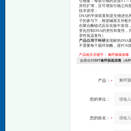
引物量：每条引物的浓度0.1～
异性扩增，且可增加引物之间
技术原理：
DNA的半保留复制是生物进化
子的参与下，根据碱基互补配
在聚合酶链式反应实验中发现
变化控制DNA的变性和复性，并
变性低温复性）
产品仅用于科研
发现耐热DNA
不需要每个循环加酶，使PCR
产品相关关键字：
禽呼肠孤病毒（
如果你对
50T禽呼肠孤病毒（A
产品：
您的单位：
您的姓名：