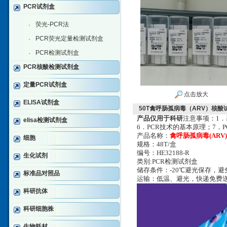
PCR试剂盒
荧光-PCR法
·
PCR荧光定量检测试剂盒
·
PCR检测试剂盒
·
PCR核酸检测试剂盒
定量PCR试剂盒
点击放大
ELISA试剂盒
50T禽呼肠孤病毒（ARV）核酸
产品仅用于科研
注意事项：1．
elisa检测试剂盒
6．PCR技术的基本原理；7．
产品名称：
禽呼肠孤病毒(ARV
细胞
规格
：48T/盒
编号：HE32188-R
生化试剂
类别:PCR检测试剂盒
储存条件：-20℃避光保存，
标准品对照品
运输：低温、避光，快递免费
科研抗体
科研细胞株
生物耗材