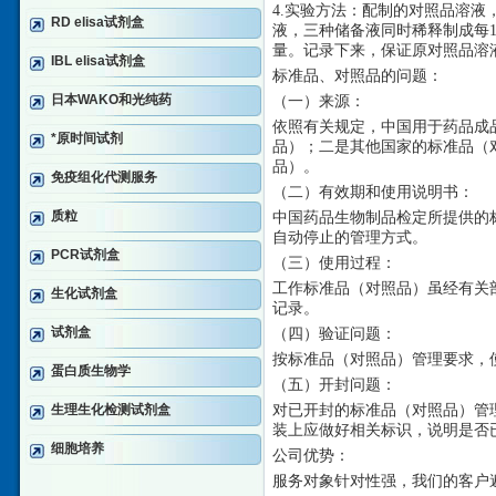
4.实验方法：配制的对照品溶液
RD elisa试剂盒
液，三种储备液同时稀释制成每1
量。记录下来，保证原对照品溶
IBL elisa试剂盒
标准品、对照品的问题：
日本WAKO和光纯药
（一）来源：
依照有关规定，中国用于药品成
*原时间试剂
品）；二是其他国家的标准品（
品）。
免疫组化代测服务
（二）有效期和使用说明书：
质粒
中国药品生物制品检定所提供的
自动停止的管理方式。
PCR试剂盒
（三）使用过程：
工作标准品（对照品）虽经有关
生化试剂盒
记录。
试剂盒
（四）验证问题：
按标准品（对照品）管理要求，
蛋白质生物学
（五）开封问题：
生理生化检测试剂盒
对已开封的标准品（对照品）管
装上应做好相关标识，说明是否
细胞培养
公司优势：
服务对象针对性强，我们的客户