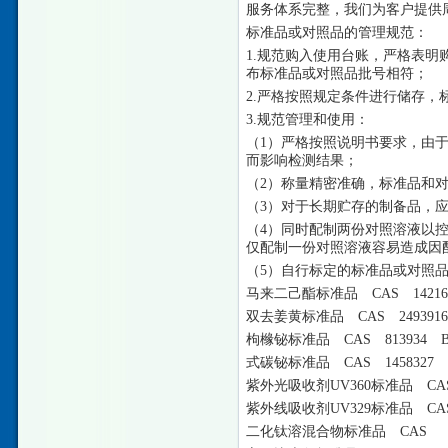
服务体系完整，我们为客户提供
标准品或对照品的管理规范：
1.规范购入使用台账，严格表
布标准品或对照品批号相符；
2.严格按照规定条件进行储存
3.规范管理和使用：
（
1）严格按照说明书要求，由
而影响检测结果；
（
2）称量精密准确，标准品和
（
3）对于长期贮存的制备品，
（
4）同时配制两份对照溶液以
仅配制一份对照溶液容易造成因
（
5）自行标定的标准品或对照
马来二己酯标准品
CAS 14216
双去姜黄标准品
CAS 249391
枸橼铋标准品
CAS 813934 
式碳铋标准品
CAS 1458327 
紫外光吸收剂
UV360标准品 CAS
紫外线吸收剂
UV329标准品 C
二化钛溶混合物标准品
CAS