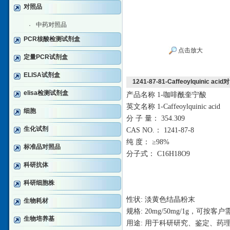
对照品
中药对照品
·
PCR核酸检测试剂盒
点击放大
定量PCR试剂盒
ELISA试剂盒
1241-87-81-Caffeoylquinic aci
elisa检测试剂盒
产品名称
1-咖啡酰奎宁酸
英文名称
1-Caffeoylquinic acid
细胞
分
子
量：
354.309
生化试剂
CAS NO.： 1241-87-8
纯
度：
≥98%
标准品对照品
分子式：
C16H18O9
科研抗体
科研细胞株
性状
: 淡黄色结晶粉末
生物耗材
规格
: 20mg/50mg/1g，可按
生物培养基
用途
: 用于科研研究、鉴定、药