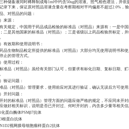
三种储备液同时稀释制成每1ml中约含50ug的溶液。照气相色谱法，并
记录下来，保证原对照品溶液含量在考察期相对平均偏差不超过2.0%，
品、对照品的问题：
）来源：
有关规定，中国用于药品成品检验的标准品（对照品）来源有：一是中国
；二是其他国家的标准品（对照品）；三是省级以上药品检验所标定，并
。
）有效期和使用说明书：
药品生物制品检定所提供的标准品（对照品）大部分均无使用说明书和使
停止的管理方式。
）使用过程：
标准品（对照品）虽经有关部门认可，但要求有标化日期、复标日期、贮
。
）验证问题：
准品（对照品）管理要求，使用前应对其进行验证，确认无误后方可使用
）开封问题：
开封的标准品（对照品）管理方面的问题应做严格的规定，不应同未开封
应做好相关标识，说明是否已开封过、何时开封的，内含多少量等相关信
T1化蛋白酶体PSMβ7抗体
K3根蛋白抗体
UN1D2视网膜母细胞瘤样蛋白2抗体