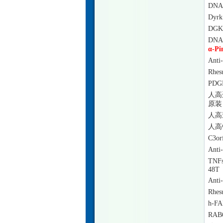
DN
Dy
DG
DNA
α-P
Ant
Rhe
PDG
人高
原装
人高
人高
C3o
Ant
TNFs
48T
Anti
Rhes
h-FA
RA