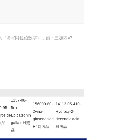
果（填写阿拉伯数字），如：三加四=7
1257-08-
156009-80-
14113-05-410-
0-95-
5(-)-
2vina-
Hydroxy-2-
roside
Epicatechin
ginsenoside
decenoic acid
照品
gallate对照
R4对照品
对照品
品