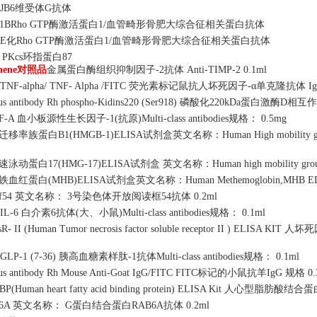
AJB6维受体G抗体
rk1BRho GTP酶激活蛋白1/血管畸形骨肥大综合征相关蛋白抗体
KE化Rho GTP酶激活蛋白1/血管畸形骨肥大综合征相关蛋白抗体
 PKcs环指蛋白87
inene对照品
金属蛋白酶组织抑制因子
-2抗体 Anti-TIMP-2 0.1ml
i-TNF-alpha/ TNF- Alpha /FITC 荧光素标记鼠抗人坏死因子-α单克隆抗体 IgGMult
sus antibody Rh phospho-Kidins220 (Ser918) 磷酸化220kDa蛋白激酶
F-A 血小板源性生长因子-1(抗原)Multi-class antibodies规格： 0.5mg
迁移率族蛋白
B1(HMGB-1)ELISA试剂盒英文名称：Human High mobility gro
速泳动蛋白
17(HMG-17)ELISA试剂盒 英文名称：Human high mobility group
铁血红蛋白
(MHB)ELISA试剂盒英文名称：Human Methemoglobin,MHB E
rf54 英文名称： 3号染色体开放阅读框54抗体 0.2ml
i-IL-6 白介素6抗体(大、小鼠)Multi-class antibodies规格： 0.1ml
R- II (Human Tumor necrosis factor soluble receptor II ) ELISA K
-GLP-1 (7-36) 胰高血糖素样肽-1抗体Multi-class antibodies规格： 0.1ml
us antibody Rh Mouse Anti-Goat IgG/FITC FITC标记的小鼠抗羊IgG 规格 0.
BP(Human heart fatty acid binding protein) ELISA Kit 人心型脂肪酸结合蛋
B6A 英文名称： G蛋白结合蛋白RAB6A抗体 0.2ml