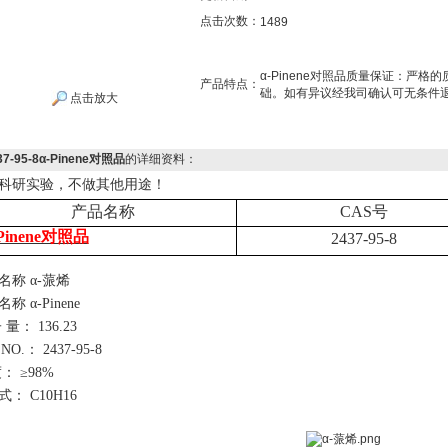
点击次数：
1489
α-Pinene对照品质量保证：严
产品特点：
础。如有异议经我司确认可无条件
点击放大
37-95-8α-Pinene对照品
的详细资料：
科研实验，不做其他用途！
产品名称
CAS号
-Pinene对照品
2437-95-8
名称
α-蒎烯
名称
α-Pinene
子
量：
136.23
NO.： 2437-95-8
度：
≥98%
式：
C10H16