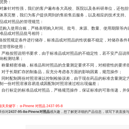
优势：
对象针对性强，我们的客户遍布各大高校、医院以及各科研单位，还包括
体系完整，我们为客户提供周到的售前售后服务，以及相应的技术支持。
品或对照品的管理规范：
规范购入使用台账，严格表明购入时间、批号、来源、数量、使用期限等
准品或对照品批号相符；
严格按照规定条件进行储存，标准品或对照品的性状极不稳定，对储存条件
规范管理和使用：
）严格按照说明书要求，由于标准品或对照品的不稳定性，若不安产品说
响检测结果；
）称量精密准确，标准品和对照品的含量测定要求不同，对精密性的要求
）对于长期贮存的制备品，应充分考虑各方面的影响因素，规范操作；
）同时配制两份对照溶液以控制检验误差，由于现在药品的标准含量测定
制一份对照溶液容易造成因配制对照溶液过程出现偏差；
）自行标定的标准品或对照品，严格规范操作，保证标准的可靠传递，并
相关关键字：
α-Pinene
对照品
2437-95-8
你对
2437-95-8α-Pinene对照品
感兴趣，想了解更详细的产品信息，填写下表直接