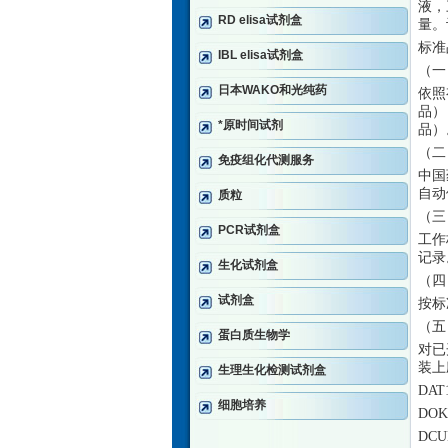
液，
RD elisa试剂盒
量。
标准
IBL elisa试剂盒
（一
日本WAKO和光纯药
依照
品）
*原时间试剂
品）
（二
免疫组化代测服务
中国
自动
质粒
（三
PCR试剂盒
工作
记录
生化试剂盒
（四
试剂盒
按标
（五
蛋白质生物学
对已
装上
生理生化检测试剂盒
DA
细胞培养
DO
DC