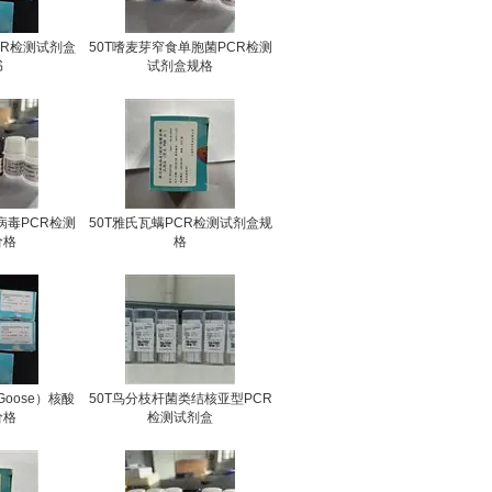
CR检测试剂盒
50T嗜麦芽窄食单胞菌PCR检测
书
试剂盒规格
病毒PCR检测
50T雅氏瓦螨PCR检测试剂盒规
价格
格
oose）核酸
50T鸟分枝杆菌类结核亚型PCR
价格
检测试剂盒