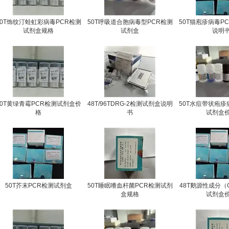
50T饰纹汀蛙虹彩病毒PCR检测
50T呼吸道合胞病毒型PCR检测
50T猫庖疹病毒P
试剂盒规格
试剂盒
说明
50T黄绿青霉PCR检测试剂盒价
48T/96TDRG-2检测试剂盒说明
50T水痘带状疱疹
格
书
试剂盒
50T芥末PCR检测试剂盒
50T睡眠嗜血杆菌PCR检测试剂
48T鹅源性成分（G
盒规格
试剂盒