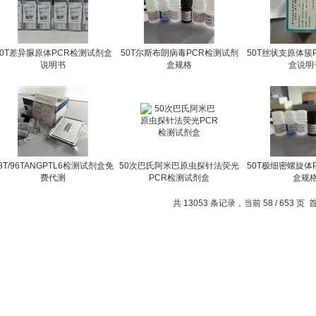
50T差异脲原体PCR检测试剂盒
50T尔斯布朗病毒PCR检测试剂
50T丝状支原体簇
说明书
盒规格
盒说明
8T/96TANGPTL6检测试剂盒免
50次巴氏阿米巴原虫探针法荧光
50T极细密螺旋体
费代测
PCR检测试剂盒
盒规
共 13053 条记录，当前 58 / 653 页