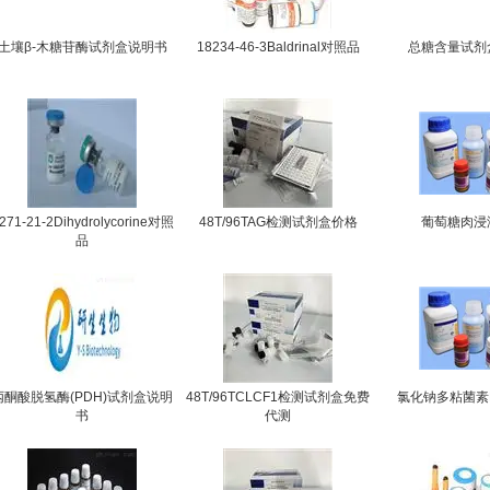
土壤β-木糖苷酶试剂盒说明书
18234-46-3Baldrinal对照品
总糖含量试剂
271-21-2Dihydrolycorine对照
48T/96TAG检测试剂盒价格
葡萄糖肉浸
品
丙酮酸脱氢酶(PDH)试剂盒说明
48T/96TCLCF1检测试剂盒免费
氯化钠多粘菌素
书
代测