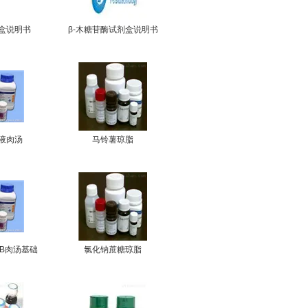
盒说明书
β-木糖苷酶试剂盒说明书
液肉汤
马铃薯琼脂
B肉汤基础
氯化钠蔗糖琼脂