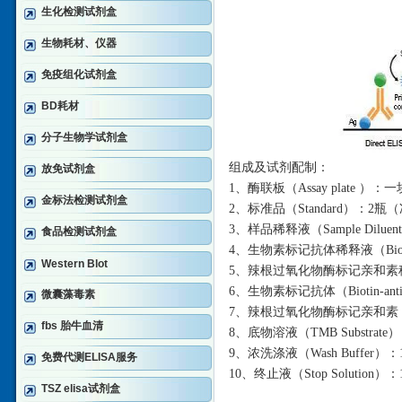
生化检测试剂盒
生物耗材、仪器
免疫组化试剂盒
BD耗材
分子生物学试剂盒
组成及试剂配制：
放免试剂盒
1、酶联板（Assay plate ）
金标法检测试剂盒
2、标准品（Standard）：2
3、样品稀释液（Sample Diluen
食品检测试剂盒
4、生物素标记抗体稀释液（Biotin-a
Western Blot
5、辣根过氧化物酶标记亲和素稀释液 （
6、生物素标记抗体（Biotin-anti
微囊藻毒素
7、辣根过氧化物酶标记亲和素（HRP-
fbs 胎牛血清
8、底物溶液（TMB Substrate）
9、浓洗涤液（Wash Buffer
免费代测ELISA服务
10、终止液（Stop Solution）：
TSZ elisa试剂盒