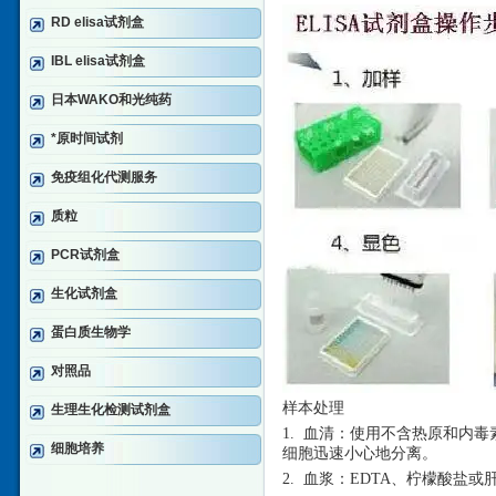
RD elisa试剂盒
IBL elisa试剂盒
日本WAKO和光纯药
*原时间试剂
免疫组化代测服务
质粒
PCR试剂盒
生化试剂盒
蛋白质生物学
对照品
样本处理
生理生化检测试剂盒
1. 血清：使用不含热原和内毒
细胞培养
细胞迅速小心地分离。
2. 血浆：EDTA、柠檬酸盐或