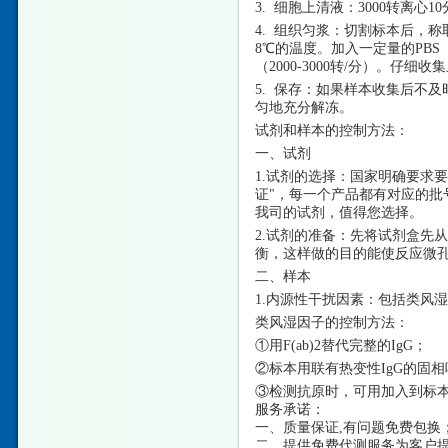
3. 细胞上清液：3000转离心
4. 组织匀浆：切割标本后，称
8℃的温度。加入一定量的PBS
（2000-3000转/分）。仔
5. 保存：如果样本收集后不
匀地充分解冻。
试剂和样本的控制方法：
一、试剂
1.试剂的选择：国家明确要求
证"，每一个产品都有对应的
我司的试剂，值得您选择。
2.试剂的准备：先将试剂盒先从
衡，这样做的目的能使反应微
二、样本
1.内源性干扰因素：包括类风
类风湿因子的控制方法：
①用F(ab)2替代完整的IgG；
②标本用联有热变性IgG的固
③检测抗原时，可用加入到标本
服务承诺：
一、质量保证
,有问题免费包换
二、提供免费代测服务为客户