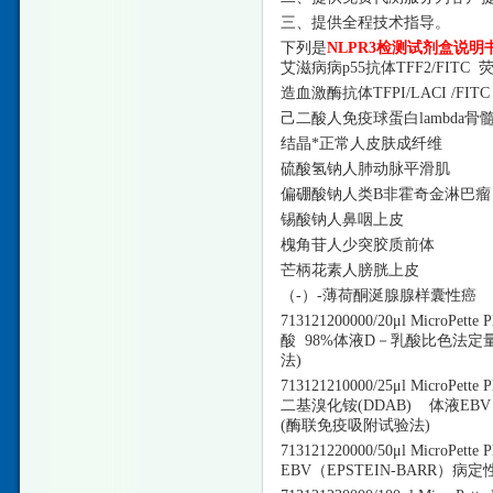
三、提供全程技术指导。
下列是
NLPR3检测试剂盒说明
艾滋病病
p55抗体TFF2/FIT
造血激酶抗体
TFPI/LACI 
己二酸人免疫球蛋白
lambda骨
结晶*正常人皮肤成纤维
硫酸氢钠人肺动脉平滑肌
偏硼酸钠人类
B非霍奇金淋巴瘤
锡酸钠人鼻咽上皮
槐角苷人少突胶质前体
芒柄花素人膀胱上皮
（
-）-薄荷酮涎腺腺样囊性癌
713121200000/20μl MicroP
酸 98%体液D－乳酸比色法定
法)
713121210000/25μl MicroP
二基溴化铵(DDAB) 体液EBV
(酶联免疫吸附试验法)
713121220000/50μl Micro
EBV（EPSTEIN-BARR