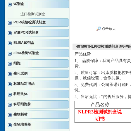
试剂盒
进口检测试剂盒
·
PCR核酸检测试剂盒
点击放大
定量PCR试剂盒
ELISA试剂盒
48T/96TNLPR3检测试剂盒说明书
elisa检测试剂盒
产品优势
1、 品质保障：我司产品具有
细胞
费。
2、质量可靠：出库质检把控严
生化试剂
换，诚信经营，合作共赢。
标准品对照品
3、免费代测：公司承诺订购E
忧。
科研抗体
4、售后无忧：*的售后服务，
科研细胞株
产品名称
NLPR3检测试剂盒说
生物耗材
明书
生物培养基