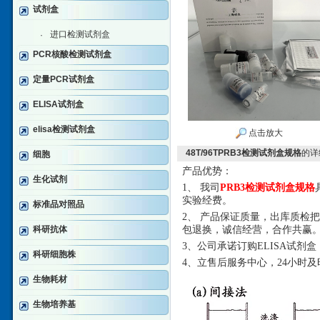
试剂盒
进口检测试剂盒
·
PCR核酸检测试剂盒
定量PCR试剂盒
ELISA试剂盒
elisa检测试剂盒
点击放大
48T/96TPRB3检测试剂盒规格
的详
细胞
产品优势：
生化试剂
1、 我司
PRB3检测试剂盒规格
实验经费。
标准品对照品
2、 产品保证质量，出库质检
科研抗体
包退换，诚信经营，合作共赢
3、公司承诺订购ELISA试
科研细胞株
4、立售后服务中心，24小时
生物耗材
生物培养基