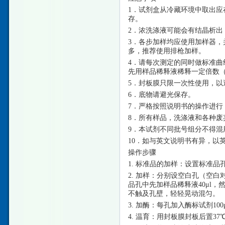
1．试剂盒从冷藏环境中取出应
存。
2．浓洗涤液可能会有结晶析
3．各步加样均应使用加样器，
多，推荐使用排枪加样。
4．请每次测定的同时做标准曲
先用样品稀释液稀释一定倍数（n
5．封板膜只限一次性使用，以
6．底物请避光保存。
7．严格按照说明书的操作进行
8．所有样品，洗涤液和各种废
9．本试剂不同批号组分不得混
10．如与英文说明书有异，以
操作步骤
1. 标准品的加样：设置标准品
2. 加样：分别设空白孔（空
品孔中先加样品稀释液40μl，
不触及孔壁，轻轻晃动混匀。
3. 加酶：每孔加入酶标试剂10
4. 温育：用封板膜封板后置37