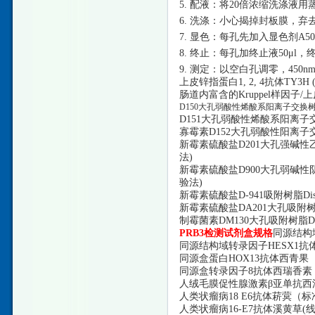
5. 配液：将20倍浓缩洗涤液用
6. 洗涤：小心揭掉封板膜，
7. 显色：每孔先加入显色剂A50
8. 终止：每孔加终止液50μ
9. 测定：以空白孔调零，45
上皮锌指蛋白
1, 2, 4抗体TY3H
肠道内富含的
Kruppel样因子/
D150大孔弱酸性烯酸系阳离子交换树
D151大孔弱酸性烯酸系阳离子交
寡霉素
D152大孔弱酸性阳离子
新霉素硫酸盐
D201大孔强碱
法)
新霉素硫酸盐
D900大孔弱碱性阴
验法)
新霉素硫酸盐
D-941吸附树脂D
新霉素硫酸盐
DA201大孔吸附
制霉菌素
DM130大孔吸附树脂D
PRB3检测试剂盒规格
同源结构
同源结构域转录因子
HESX1抗
同源盒蛋白
HOX13抗体西青果（标准
同源盒转录因子
8抗体西瑞香素（标准
人绒毛膜促性腺激素
β亚单抗西洋
人类状瘤病
18 E6抗体菥蓂（标准品
人类状瘤病
16-E7抗体溪黄草(线