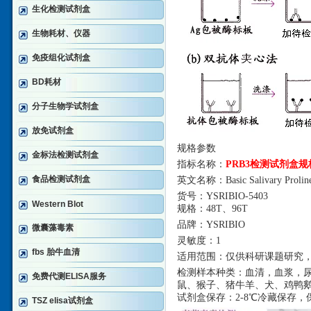
生化检测试剂盒
生物耗材、仪器
免疫组化试剂盒
BD耗材
分子生物学试剂盒
放免试剂盒
规格参数
金标法检测试剂盒
指标名称：
PRB3检测试剂盒规
食品检测试剂盒
英文名称：
Basic Salivary Prolin
货号：
YSRIBIO-5403
Western Blot
规格：
48T、96T
品牌：
YSRIBIO
微囊藻毒素
灵敏度：
1
fbs 胎牛血清
适用范围：仅供科研课题研究
检测样本种类：血清，血浆，
免费代测ELISA服务
鼠、猴子、猪牛羊、犬、鸡鸭
试剂盒保存：
2-8℃冷
藏
保存，
TSZ elisa试剂盒