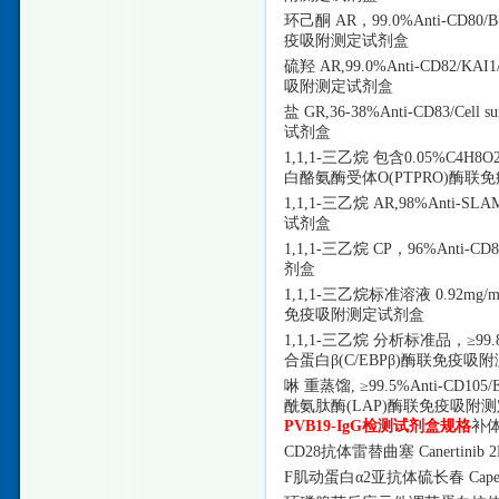
环己酮
AR，99.0%Anti-CD
疫吸附测定试剂盒
硫羟
AR,99.0%Anti-CD8
吸附测定试剂盒
盐
GR,36-38%Anti-CD83/C
试剂盒
1,1,1-三乙烷 包含0.05%C4H8O2
白酪氨酶受体O(PTPRO)酶
1,1,1-三乙烷 AR,98%Anti
试剂盒
1,1,1-三乙烷 CP，96%Anti
剂盒
1,1,1-三乙烷标准溶液 0.92mg
免疫吸附测定试剂盒
1,1,1-三乙烷 分析标准品，≥99.
合蛋白β(C/EBPβ)酶联免疫吸
啉
重蒸馏
, ≥99.5%Anti-CD1
酰氨肽酶(LAP)酶联免疫吸附
PVB19-IgG检测试剂盒规格
补
CD28抗体雷替曲塞 Canertinib 2
F肌动蛋白α2亚抗体硫长春 Capecit