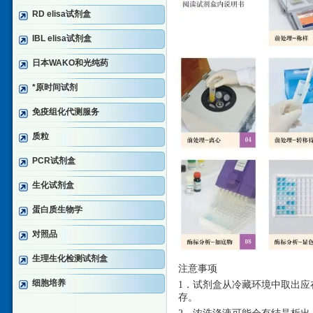
RD elisa试剂盒
IBL elisa试剂盒
日本WAKO和光纯药
*原时间试剂
免疫组化代测服务
质粒
PCR试剂盒
生化试剂盒
蛋白质生物学
对照品
生理生化检测试剂盒
注意事项
细胞培养
1．试剂盒从冷藏环境中取出应
存。