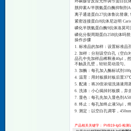
环磷腺苷反应元件调节蛋白抗
胱抑素
A/半胱氨蛋白酶抑制剂A抗体硫长
离子通道蛋白
27抗体鲁比替康; 9-硝
紧密连接蛋白
8抗体尼达明 Cariso
磷化半胱氨蛋白酶
9抗体洛莫司汀 C
磷化分裂周期蛋白
25B抗体吗替麦
操作步骤
1. 标准品的加样：设置标准品
2. 加样：分别设空白孔（空
品孔中先加样品稀释液40μl，
不触及孔壁，轻轻晃动混匀。
3. 加酶：每孔加入酶标试剂10
4. 温育：用封板膜封板后置37
5. 配液：将20倍浓缩洗涤液用
6. 洗涤：小心揭掉封板膜，
7. 显色：每孔先加入显色剂A50
8. 终止：每孔加终止液50μ
9. 测定：以空白孔调零，45
产品相关关键字：
PVB19-IgG
检测