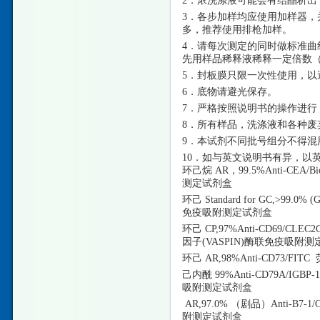
2．浓洗涤液可能会有结晶析
3．各步加样均应使用加样器，
多，推荐使用排枪加样。
4．请每次测定的同时做标准曲
先用样品稀释液稀释一定倍数（n
5．封板膜只限一次性使用，以
6．底物请避光保存。
7．严格按照说明书的操作进行
8．所有样品，洗涤液和各种废
9．本试剂不同批号组分不得混
10．如与英文说明书有异，以
环己烷
AR，99.5%Anti-CE
测定试剂盒
环己
Standard for GC,>9
免疫吸附测定试剂盒
环己
CP,97%Anti-CD69/
因子(VASPIN)酶联免疫吸附
环己
AR,98%Anti-CD73/
己内酰
99%Anti-CD79A/I
吸附测定试剂盒
AR,97.0% （剧品）Anti-B
附测定试剂盒