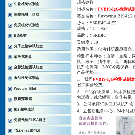
规格参数
生化检测试剂盒
指标名称：
PVB19-IgG检测
生物耗材、仪器
英文名称：
Parvovirus B19-IgG 
货号：
YSRIBIO-4155
免疫组化试剂盒
规格：
48T、96T
品牌：
YSRIBIO
BD耗材
灵敏度：
10
分子生物学试剂盒
适用范围：仅供科研课题研究
检测样本种类：血清，血浆，
放免试剂盒
鼠、猴子、猪牛羊、犬、鸡鸭
试剂盒保存：
2-8℃冷
藏
保存，
金标法检测试剂盒
产品优势：
食品检测试剂盒
1、 我司
PVB19-IgG检测试剂
省了实验经费。
Western Blot
2、 产品保证质量，出库质检
包退换，诚信经营，合作共赢
微囊藻毒素
3、公司承诺订购ELISA试
fbs 胎牛血清
4、立售后服务中心，24小时
免费代测ELISA服务
TSZ elisa试剂盒