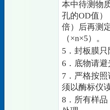
本中待测物质
孔的OD值）
倍）后再测
（×n×5）。
5．封板膜
6．底物请避
7．严格按
须以酶标仪
8．所有样