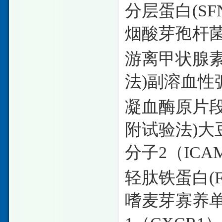
分层蛋白
(S
烟酸芽孢杆菌
游离甲状腺
法)副溶血
凝血酶原片
附试验法)
分子2（ICAM
轻肽铁蛋白
嗜麦芽寡养单