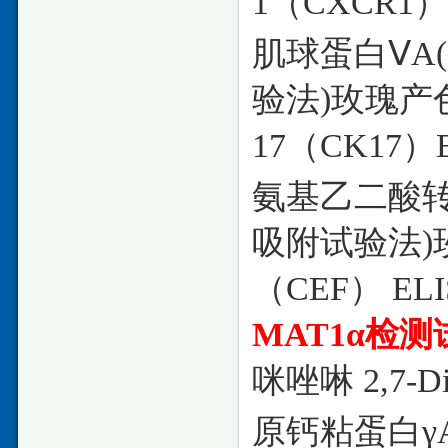
1（CXCR1）E
肌球蛋白
ⅤA
验法)玫瑰
17（CK17）E
氨基乙二酸
吸附试验法
（CEF） ELI
MAT1α检
咪唑啉 2,7-Di-t
原钙粘蛋白
γ