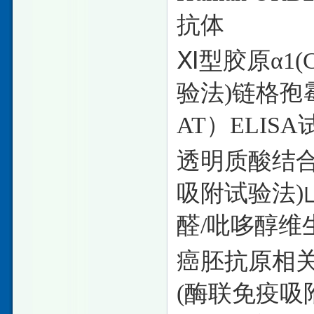
抗体
Ⅺ型胶原α1(
验法)链格孢
AT）ELISA试
透明质酸结
吸附试验法)山扁
醛/吡哆醇维生
癌胚抗原相
(酶联免疫吸