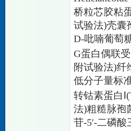
桥粒芯胶粘
试验法)壳囊
D-吡喃葡萄
G蛋白偶联受体
附试验法)纤
低分子量标
转钴素蛋白
法)粗糙脉孢
苷-5′-二磷