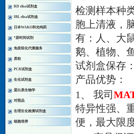
RD elisa试剂盒
检测样本种
IBL elisa试剂盒
胞上清液，
日本WAKO和光纯药
有：人、大
*原时间试剂
免疫组化代测服务
鹅、植物、
质粒
试剂盒保存
PCR试剂盒
产品优势：
生化试剂盒
蛋白质生物学
1、 我司
MA
对照品
特异性强、
生理生化检测试剂盒
便，最大限
细胞培养