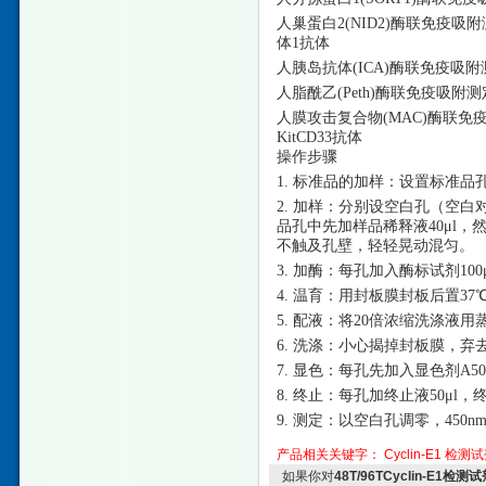
人巢蛋白
2(NID2)酶联免疫吸附测定试剂
体1抗体
人胰岛抗体
(ICA)酶联免疫吸附测定试
人脂酰乙
(Peth)酶联免疫吸附测定试
人膜攻击复合物
(MAC)酶联免疫吸附测
KitCD33抗体
操作步骤
1. 标准品的加样：设置标准品
2. 加样：分别设空白孔（空
品孔中先加样品稀释液40μl，
不触及孔壁，轻轻晃动混匀。
3. 加酶：每孔加入酶标试剂10
4. 温育：用封板膜封板后置37
5. 配液：将20倍浓缩洗涤液用
6. 洗涤：小心揭掉封板膜，
7. 显色：每孔先加入显色剂A50
8. 终止：每孔加终止液50μ
9. 测定：以空白孔调零，45
产品相关关键字：
Cyclin-E1
检测试
如果你对
48T/96TCyclin-E1检