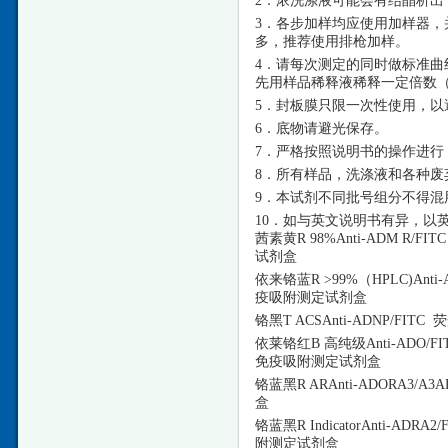
2．浓洗涤液可能会有结晶析
3．各步加样均应使用加样器，
多，推荐使用排枪加样。
4．请每次测定的同时做标准曲
先用样品稀释液稀释一定倍数（n
5．封板膜只限一次性使用，以
6．底物请避光保存。
7．严格按照说明书的操作进行
8．所有样品，洗涤液和各种废
9．本试剂不同批号组分不得混
10．如与英文说明书有异，以
茜素黄
R 98%Anti-ADM 
试剂盒
依来铬蓝
R >99%（HPLC)A
疫吸附测定试剂盒
铬黑
T ACSAnti-ADNP
依莱铬红
B 高纯级Anti-ADO
免疫吸附测定试剂盒
铬蓝黑
R ARAnti-ADORA
盒
铬蓝黑
R IndicatorAnti
附测定试剂盒