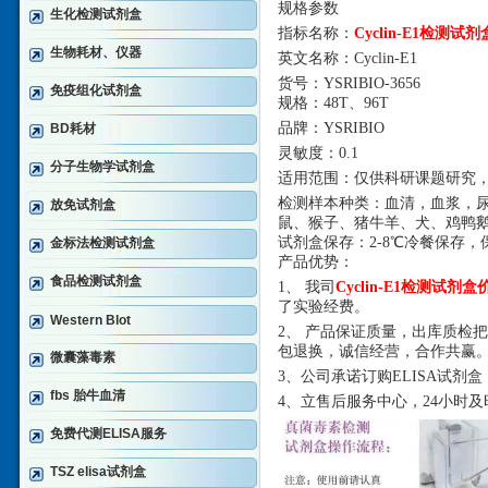
规格参数
生化检测试剂盒
指标名称：
Cyclin-E1检测试
生物耗材、仪器
英文名称：
Cyclin-E1
货号：
YSRIBIO-3656
免疫组化试剂盒
规格：
48T、96T
品牌：
YSRIBIO
BD耗材
灵敏度：
0.1
分子生物学试剂盒
适用范围：仅供科研课题研究
检测样本种类：血清，血浆，
放免试剂盒
鼠、猴子、猪牛羊、犬、鸡鸭
试剂盒保存：
2-8℃冷餐保存，
金标法检测试剂盒
产品优势：
食品检测试剂盒
1、 我司
Cyclin-E1检测试剂盒
了实验经费。
Western Blot
2、 产品保证质量，出库质检
包退换，诚信经营，合作共赢
微囊藻毒素
3、公司承诺订购ELISA试
fbs 胎牛血清
4、立售后服务中心，24小时
免费代测ELISA服务
TSZ elisa试剂盒