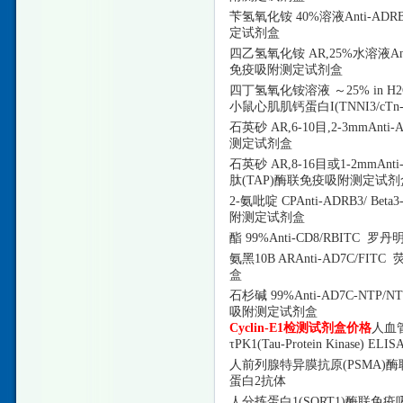
苄氢氧化铵
40%溶液Anti-A
定试剂盒
四乙氢氧化铵
AR,25%水溶液A
免疫吸附测定试剂盒
四丁氢氧化铵溶液
～
25% in 
小鼠心肌肌钙蛋白I(TNNI3/c
石英砂
AR,6-10目,2-3mm
测定试剂盒
石英砂
AR,8-16目或1-2mmA
肽(TAP)酶联免疫吸附测定试剂
2-氨吡啶 CPAnti-ADRB3/ 
附测定试剂盒
酯
99%Anti-CD8/RBITC
氨黑
10B ARAnti-AD7C
盒
石杉碱
99%Anti-AD7C-NT
吸附测定试剂盒
Cyclin-E1检测试剂盒价格
人血
τPK1(Tau-Protein Kinase) 
人前列腺特异膜抗原
(PSMA)酶
蛋白2抗体
人分拣蛋白
1(SORT1)酶联免疫吸附