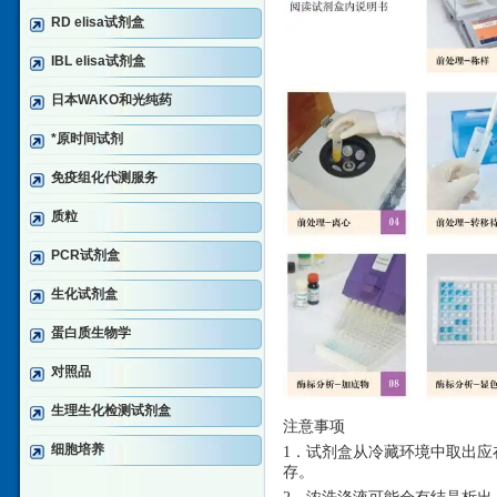
RD elisa试剂盒
IBL elisa试剂盒
日本WAKO和光纯药
*原时间试剂
免疫组化代测服务
质粒
PCR试剂盒
生化试剂盒
蛋白质生物学
对照品
生理生化检测试剂盒
注意事项
细胞培养
1．试剂盒从冷藏环境中取出应
存。