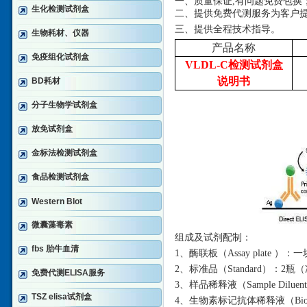
一、质量保证
,有问题免费包换
生化检测试剂盒
二、提供免费代测服务为客户
三、提供全程技术指导。
生物耗材、仪器
产品名称
免疫组化试剂盒
VLDL-C检测试剂盒
说明书
BD耗材
分子生物学试剂盒
放免试剂盒
金标法检测试剂盒
食品检测试剂盒
Western Blot
微囊藻毒素
组成及试剂配制：
fbs 胎牛血清
1、酶联板（Assay plate ）
2、标准品（Standard）：2
免费代测ELISA服务
3、样品稀释液（Sample Diluen
TSZ elisa试剂盒
4、生物素标记抗体稀释液（Biotin-a