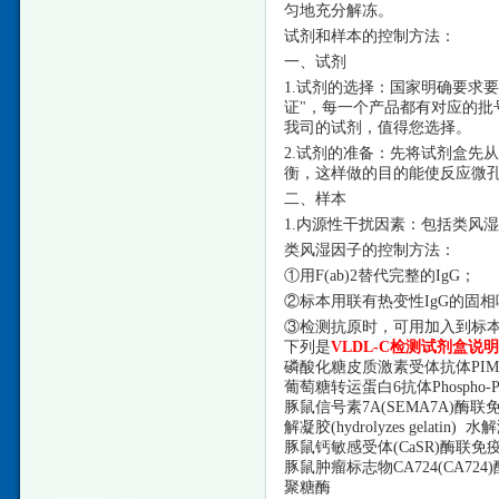
匀地充分解冻。
试剂和样本的控制方法：
一、试剂
1.试剂的选择：国家明确要求
证"，每一个产品都有对应的
我司的试剂，值得您选择。
2.试剂的准备：先将试剂盒先从
衡，这样做的目的能使反应微
二、样本
1.内源性干扰因素：包括类风
类风湿因子的控制方法：
①用F(ab)2替代完整的IgG；
②标本用联有热变性IgG的固
③检测抗原时，可用加入到标本
下列是
VLDL-C检测试剂盒说
磷酸化糖皮质激素受体抗体
PI
葡萄糖转运蛋白
6抗体Phosph
豚鼠信号素
7A(SEMA7A)酶联免
解凝胶(hydrolyzes gelatin) 水解淀
豚鼠钙敏感受体
(CaSR)酶联免疫
豚鼠肿瘤标志物
CA724(CA
聚糖酶