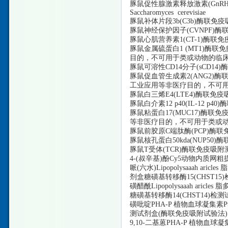
豚鼠促性腺激素释放激素
(GnR
Saccharomyces cerevisiae
豚鼠补体片段
3b(C3b)酶联免
豚鼠神经保护因子
(CVNPF)酶
豚鼠心肌营养素
1(CT-1)酶联
豚鼠金属硫蛋白
1 (MT1)
目的，不可用于类或动物的临
豚鼠可溶性
CD14分子(sCD14)
豚鼠促血管生成素
2(ANG2)
工业应用等非医疗目的，不可
豚鼠白三烯
E4(LTE4)酶联免疫吸
豚鼠白介素
12 p40(IL-12 
豚鼠粘蛋白
17(MUC17)酶
等非医疗目的，不可用于类或
豚鼠前胶原
C端肽酶(PCP)酶联免疫
豚鼠核孔蛋白
50kda(NUP50
豚鼠
T受体(TCR)酶联免疫吸附测定
4-(叔辛基)酚Cy5动物内质网
哌
(六水)Lipopolysaaah a
剂盒糖磺基转移酶15(CHST1
磺醋酰
Lipopolysaaah ar
糖磺基转移酶14(CHST14)
磺吡啶
PHA-P 植物血球凝集素
测试剂盒(酶联免疫吸附试验法)
9,10-二基蒽PHA-P 植物血球