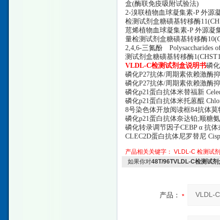
盒(酶联免疫吸附试验法)
2-溴联植物血球凝集素-P 外源凝集素 P
检测试剂盒糖磺基转移酶11(CH
苊烯植物血球凝集素
-P 外源凝集素
量检测试剂盒糖磺基转移酶10(C
2,4,6-三氮酚 Polysaccharid
测试剂盒糖磺基转移酶1(CHST
VLDL-C检测试剂盒说明书
磷化
磷化
P27抗体/周期素依赖激酶抑制剂
磷化
P27抗体/周期素依赖激酶抑制
磷化
p21蛋白抗体米替福新 Celec
磷化
p21蛋白抗体米托蒽醌 Chlortet
8号染色体开放阅读框84抗体莫特塞尼 Ch
磷化
p21蛋白抗体奈达铂;顺糖氨铂 C
磷化转录调节因子
CEBP α 抗体奈
CLEC2D蛋白抗体尼罗替尼 Cispl
产品相关关键字：
VLDL-C
检测试
如果你对
48T/96TVLDL-C检测
产品：