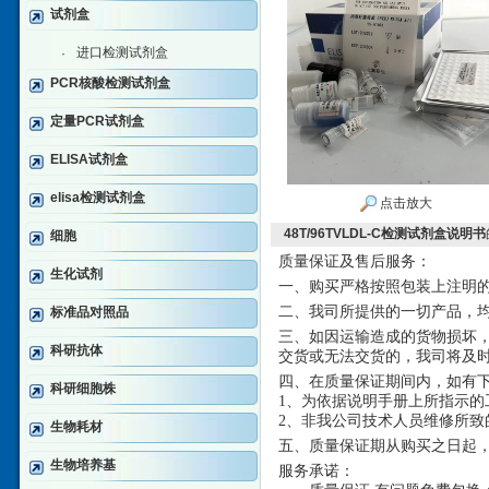
试剂盒
进口检测试剂盒
·
PCR核酸检测试剂盒
定量PCR试剂盒
ELISA试剂盒
elisa检测试剂盒
点击放大
48T/96TVLDL-C检测试剂盒说明书
细胞
质量保证及售后服务：
生化试剂
一、购买严格按照包装上注明
二、我司所提供的一切产品，
标准品对照品
三、如因运输造成的货物损坏
科研抗体
交货或无法交货的，我司将及
四、在质量保证期间内，如有
科研细胞株
1、为依据说明手册上所指示的
2、非我公司技术人员维修所致
生物耗材
五、质量保证期从购买之日起
生物培养基
服务承诺：