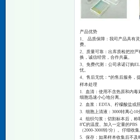
产品优势
1、 品质保障：我司产品具有
费。
2、质量可靠：出库质检把控严
换，诚信经营，合作共赢。
3、免费代测：公司承诺订购E
忧。
4、售后无忧：*的售后服务，
样本处理
1. 血清：使用不含热原和内毒
细胞迅速小心地分离。
2. 血浆：EDTA、柠檬酸盐或
3. 细胞上清液：3000转离心
4. 组织匀浆：切割标本后，称
8℃的温度。加入一定量的PBS
（2000-3000转/分）。仔
5. 保存：如果样本收集后不